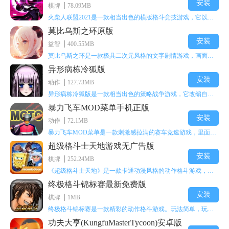
安装
棋牌
78.09MB
火柴人联盟2021是一款相当出色的横版格斗竞技游戏，它以火柴人形象高度还原了知名端游《英雄联盟》里的众多英雄。玩家能够自由挑选两名火柴人英雄开启自己的战斗秀，这里有着炫酷的技能特效和一流的打击感，感兴趣的话就快来体验火柴人联盟2021吧！
莫比乌斯之环原版
安装
益智
400.55MB
莫比乌斯之环是一款极具二次元风格的文字剧情游戏，画面达到动画级别的视觉效果，玩家将帮助游戏中的二次元少女达成心愿，感兴趣的玩家不妨来体验一下这款游戏！
异形病栋冷狐版
安装
动作
127.73MB
异形病栋冷狐版是一款相当出色的策略战争游戏，它改编自同名电影。玩家会进入一座遍布未知与恐惧的废弃病楼，探寻里面的秘密，揭开潜藏在黑暗里的真相。在游戏过程中，玩家要收集线索和道具，破解各种谜团，还要躲避或者对抗怪物。这款游戏支持中文字幕，能带来沉浸式的恐怖体验，很适合喜爱恐怖解谜的玩家。
暴力飞车MOD菜单手机正版
安装
动作
72.1MB
暴力飞车MOD菜单是一款刺激感拉满的赛车竞速游戏，里面有海量顶级超跑等着玩家去解锁和驾驶。游戏还加入了充满悬念的隐藏宝箱系统，打开宝箱能获得稀有道具、性能强化组件和特殊奖励，这些都能大大提高通关效率和竞技优势，玩起来紧张又爽快，沉浸感特别强。
超级格斗士天地游戏无广告版
安装
棋牌
252.24MB
《超级格斗士天地》是一款卡通动漫风格的动作格斗游戏，能瞬间点燃你的格斗激情，让你迅速热血沸腾。游戏里有海绵宝宝、超能小子、幻影丹尼等众多热门角色可供挑选，趣味性拉满，玩起来容易上瘾，绝对是打发无聊时光的绝佳选择。对这款游戏感兴趣的朋友，欢迎来天尚站体验~
终极格斗锦标赛最新免费版
安装
棋牌
1MB
终极格斗锦标赛是一款精彩的动作格斗游戏。玩法简单，玩家只需滑动手势，就能施展出华丽的史诗动作与超级连招。不断提升、升级你的战斗技能吧！欢迎前来体验！在原有基础上，操作体验进行了一定优化，玩家操作将更加简洁流畅，还能为角色添加特殊能力与招式。喜欢这类游戏的玩家可千万别错过！
功夫大亨(KungfuMasterTycoon)安卓版