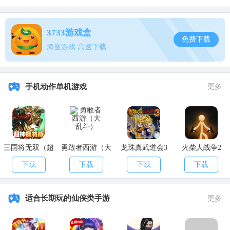
3733游戏盒
免费下载
海量游戏 高速下载
手机动作单机游戏
更多
三国将无双（超
勇敢者西游（大
龙珠真武道会3
火柴人战争2
神魔将版）
乱斗）
下载
下载
下载
下载
适合长期玩的仙侠类手游
更多