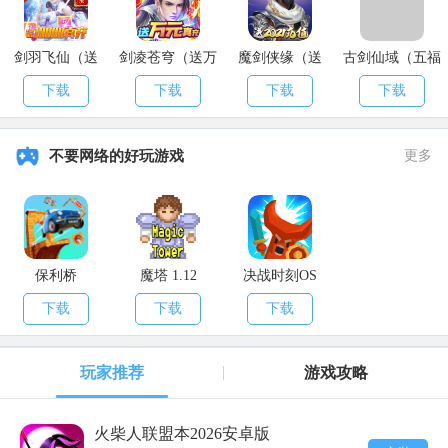
剑羽飞仙（送
剑凌苍穹（送万
魔剑侠缘（送
古剑仙域（五福
10000真充）
元真充）
2021充值）
送真充）
下载
下载
下载
下载
不要网络的好玩游戏
更多
保利桥
魔塔 1.12
决战时刻OS
下载
下载
下载
玩家推荐
游戏攻略
火柴人联盟本2026安卓版