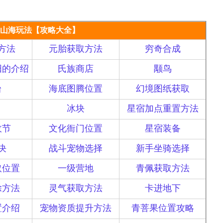
山海玩法【攻略大全】
方法
元胎获取方法
穷奇合成
阳的介绍
氏族商店
颙鸟
台
海底图腾位置
幻境图纸获取
冰块
星宿加点重置方法
收节
文化衙门位置
星宿装备
决
战斗宠物选择
新手坐骑选择
取位置
一级营地
青佩获取方法
除方法
灵气获取方法
卡进地下
置介绍
宠物资质提升方法
青菩果位置攻略