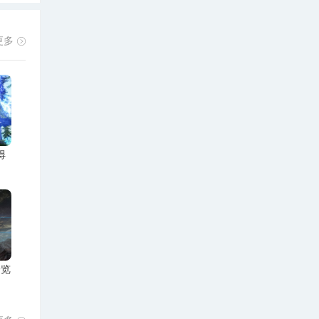
更多
得
一览