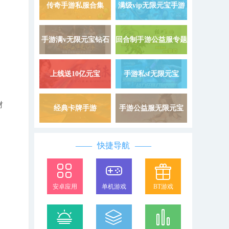
9999999
载
传奇手游私服合集
满级vip无限元宝手游
详情 »
手游满v无限元宝钻石
回合制手游公益服专题
详情 »
上线送10亿元宝
手游私sf无限元宝
详情 »
材
经典卡牌手游
手游公益服无限元宝
详情 »
快捷导航
安卓应用
单机游戏
BT游戏