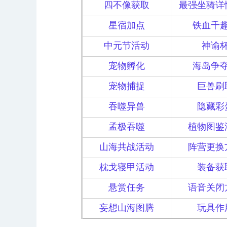
四不像获取
最强坐骑详
星宿加点
铁血千
中元节活动
神谕
宠物孵化
海岛争
宠物捕捉
巨兽刷
吞噬异兽
隐藏彩
孟极吞噬
植物图鉴
山海共战活动
阵营更换
枕戈寝甲活动
装备获
悬赏任务
语音关闭
妄想山海图腾
玩具作