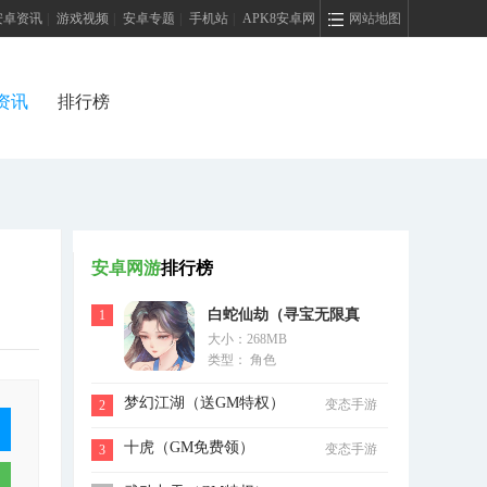
安卓资讯
|
游戏视频
|
安卓专题
|
手机站
|
APK8安卓网
网站地图
资讯
排行榜
安卓网游
排行榜
白蛇仙劫（寻宝无限真
1
大小：268MB
充）
类型： 角色
梦幻江湖（送GM特权）
变态手游
2
十虎（GM免费领）
变态手游
3