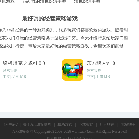
单机游戏
很好玩的角色扮演手游
角色扮演手游
最好玩的经营策略游戏
-------
-------
作为非常经典的一种游戏类别，很多玩家们都喜欢这类游戏。随着时
五花八门好玩的经营策略类手游层出不穷。今天小编特意给玩家们整
略游戏排行榜，带给大家最好玩的经营策略游戏，希望玩家们能够在
喜欢的手机经营策略类游戏。
终极坦克之战v1.0.0
东方狼人v1.0
经营策略
经营策略
中文|27.30 MB
中文|21.48 MB
软件提交
|
关于APK8安卓网
|
联系方式
|
下载帮助
|
广告联系
|
网站地图
APK8安卓网
Copyright(C) 2008-2026 www.apk8.com All Rights Reserved!
联系邮箱: escl0579@163.com