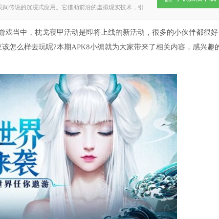
民间传说的沉浸式应用。它借助前沿的虚拟现实技术，引
国传统文化的独特魅力。无论是探寻山川秘境，还是了解
验，诚邀各位玩家前来探索。 妄想山海介绍 《妄想山
G游戏，以《山海经》为背景构建了壮阔的上古洪荒世界。
戏当中，枕戈寝甲活动是即将上线的新活动，很多的小伙伴都很好
风场景中开启冒险。游戏职业体系丰富，各门派均有独特
该怎么样去玩呢?本期APK8小编就为大家带来了相关内容，感兴趣
说中的神兽，是提升自身战力的关键方式。 妄想山海特色
貌及神话传说，搭建起系统的上古世界体系。 2.社交功能
得体会，从而提升互动的趣味性。 3.提供图文、视频等
略中华古老文明的魅力。 妄想山海亮点 1.支持VR设备
验。 2.角色控制机制灵活便捷，借助手柄就能在各个场
，使得每一次对话都有机会开启全新的剧情篇章。 4.拥有高
备，都能进行个性化的调整。 妄想山海玩法 1、广阔无
造出沉浸式的真实探索氛围。 2、融合建造、生存、对
。 3、优化移动端专属战斗机制，带来快节奏的攻防对
家能够自由打造专属于自己的栖息地。 妄想山海优势 1、
都将带来别样的视觉冲击； 2、辽阔无边的仙域大陆正
 3、挑战副本能够快速获取资源材料，帮助角色快速成
令人热血澎湃； 5、在仙侠天地间自由探索，解锁更多隐
风场景设计精美绝伦，处处彰显着浓郁的中国传统美学韵
阔得仿佛没有尽头，要想踏遍每一寸土地都得耗费大量时
安全的栖身之所。这里处处暗藏危机，稍有疏忽便可能陷
世界站稳脚跟。只有先确保生存，才有机会逐步提升自身