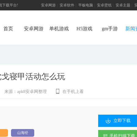
游戏下载平台!
安卓网游
|
安卓软件
|
平板电脑
|
安卓壁纸
|
安卓主题
|
首页
安卓网游
单机游戏
H5游戏
gm手游
新闻
枕戈寝甲活动怎么玩
来源：
apk8安卓网整理
在手机上看
立即下载
山海经
手机扫描下载