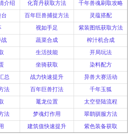
情介绍
化育丹获取方法
千年兽魂刷取攻略
趣台
百年巨兽捕捉方法
灵蕴搭配
杯
视如手足
紫装图纸获取方法
夺战
蔬菜合成
榨汁机合成
取
生活技能
开局玩法
蛋
坐骑获取
染料配方
汇总
战力快速提升
异兽大赛活动
方法
百年巨兽打法
千年玉狐
取
鼍龙位置
太空登陆流程
方法
梦魂灯作用
翠鹞驯服方法
用
建筑值快速提升
紫色装备获取