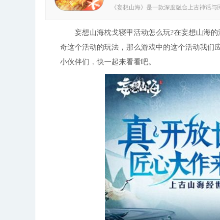
《妄想山海》是一款深度融合上古神话与
领用户踏入神秘的远古天地，亲身领略中
神兽异闻，都能带来前所未有的真实互动体
海》官服是腾讯推出的国风开放世界RP
妄想山海枕戈寝甲活动怎么玩?在妄想山海的游
玩家将以修仙者的身份，在精致唯美的国
奇这个活动的玩法，那么游戏中的这个活动我们应
的战斗风格与技能设定，而击败并收服传
1.整合《山海经》里的奇珍异兽、山川地
小伙伴们，快一起来看看吧。
方面，能够让玩家分享彼此的探险经历和心
多元形式的内容呈现，便于用户随时深入领
的眼动追踪技术，带来更自然流畅的操作体
景间自由穿梭。 3.丰富的NPC互动机制
度自由的角色定制系统，无论是外观还是装
垠的无缝地图与动态天气系统相互配合，打
抗等多重玩法，并且支持多种武器切换战斗
战体验。 4、开放世界的家园系统，使玩
热血澎湃的修真征程随时开启，每一场战斗
等待着探索，将带来前所未有的对决快感；
长与升级； 4、万人同屏激战场面宏大，
藏角色，玩法内容丰富多样； 6、东方古
味。 妄想山海玩家评论 这个山海世界辽
间。初入这片天地，当务之急是寻得一处
入险境，唯有做好万全准备，才能在这个
实力，最终成长为真正的强者。