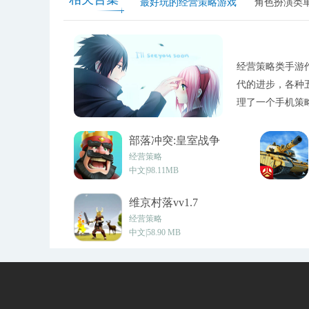
最好玩的经营策略游戏
角色扮演类
经营策略类手游
代的进步，各种
理了一个手机策
其中找到自己所
部落冲突:皇室战争
(Clash Royale)v2.0.7
经营策略
中文|98.11MB
维京村落vv1.7
经营策略
中文|58.90 MB