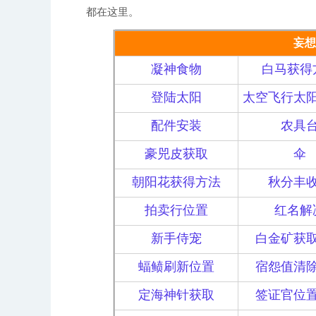
都在这里。
妄想
凝神食物
白马获得
登陆太阳
太空飞行太
配件安装
农具
豪兕皮获取
伞
朝阳花获得方法
秋分丰
拍卖行位置
红名解
新手侍宠
白金矿获
蝠鲼刷新位置
宿怨值清
定海神针获取
签证官位