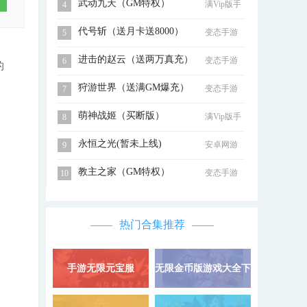
武动九天（GM特权）
满Vip版手
4
游
代号斩（送月卡送8000）
变态手游
5
进击的赵云（送两万真充）
变态手游
6
的
狩游世界（送满GM爆充）
变态手游
7
萌神战姬（买断版）
满Vip版手
8
游
永恒之光(暂未上线)
安卓网游
9
教主之家（GM特权）
变态手游
10
热门合集推荐
手游无限元宝服
无限金币版游戏大全下
详情 »