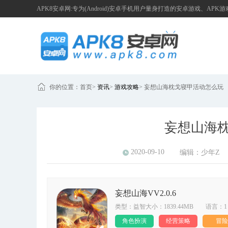
APK8安卓网:专为(Android)安卓手机用户量身打造的安卓游戏、APK
你的位置：
首页
>
资讯
>
游戏攻略
>
妄想山海枕戈寝甲活动怎么玩
妄想山海
2020-09-10
编辑：
少年Z
妄想山海VV2.0.6
类型：益智大小：1839.44MB 语言：1
角色扮演
经营策略
冒险