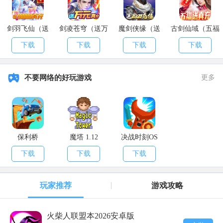
@重点:开献祭图腾试炼石一定要给高等级的玩家来开启，品质爆
剑羽飞仙（送
剑凌苍穹（送万
魔剑侠缘（送
古剑仙域（五福
率会大大提升7，神兽图腾:神兽图腾有两种，一种是可以直接触摸的
10000真充）
元真充）
2021充值）
送真充）
一种是需要巨兽试炼石献祭的(献祭的有几率召唤出应龙与狌狌“猩猩
下载
下载
下载
下载
4，
巨兽试炼石:用于神兽图腾可召唤出百年千年万年级boss和围狩图
不要网络的好玩游戏
更多
里的神兽(刷高等狩猎图腾献祭奖励几率掉落)”等)。
保利桥
魔塔 1.12
决战时刻OS
下载
下载
下载
玩家推荐
游戏攻略
火柴人联盟本2026安卓版