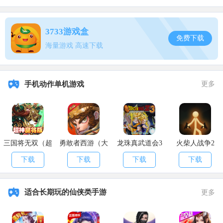
可直接触摸，可用狩猎试炼石献祭(每次触摸消耗200精力)普通触
摸跟狩猎图腾没有区别，献祭出现首领级异兽。
3733游戏盒
免费下载
(普通可触摸10次，献祭可触摸10次)
海量游戏 高速下载
@重点:开献祭，图腾试炼石一定要给高等级的玩家来开启，品质
爆率会大大提升。
手机动作单机游戏
更多
3，神秘图腾:
神秘图腾可直接触摸无法献祭(每次触摸消耗200精力)可召唤人形
怪物开启后有5分钟守护两个图腾柱不被摧毁即可，5分钟内无限制刷
怪，时间结束为触摸一次。
三国将无双（超
勇敢者西游（大
龙珠真武道会3
火柴人战争2
神魔将版）
乱斗）
4，神人传说:
下载
下载
下载
下载
神人传说触摸需要首领试炼石(每次触摸消耗200精力)可召唤幻境
首领，击败后掉落武器装备或图纸(品质跟触摸者等级有关，等级越高
适合长期玩的仙侠类手游
更多
触摸的首领等级也就越高奖励也就越好)必出一个技能书。
(触摸次数为10次)