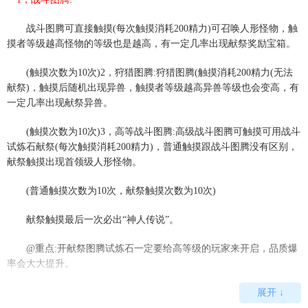
战斗图腾可直接触摸(每次触摸消耗200精力)可召唤人形怪物，触
摸者等级越高怪物的等级也是越高，有一定几率出现献祭奖励宝箱。
(触摸次数为10次)2，狩猎图腾:狩猎图腾(触摸消耗200精力(无法
献祭)，触摸后随机出现异兽，触摸者等级越高异兽等级也会变高，有
一定几率出现献祭异兽。
(触摸次数为10次)3，高等战斗图腾:高级战斗图腾可触摸可用战斗
试炼石献祭(每次触摸消耗200精力)，普通触摸跟战斗图腾没有区别，
献祭触摸出现首领级人形怪物。
(普通触摸次数为10次，献祭触摸次数为10次)
献祭触摸最后一次必出“神人传说”。
@重点:开献祭图腾试炼石一定要给高等级的玩家来开启，品质爆
率会大大提升。
展开 ↓
2，高等狩猎图腾: