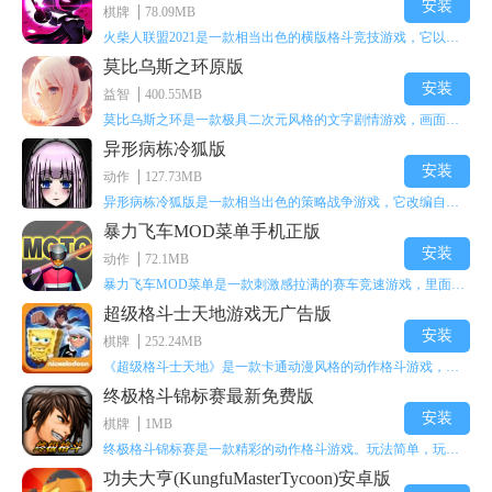
安装
棋牌
78.09MB
火柴人联盟2021是一款相当出色的横版格斗竞技游戏，它以火柴人形象高度还原了知名端游《英雄联盟》里的众多英雄。玩家能够自由挑选两名火柴人英雄开启自己的战斗秀，这里有着炫酷的技能特效和一流的打击感，感兴趣的话就快来体验火柴人联盟2021吧！
莫比乌斯之环原版
安装
益智
400.55MB
莫比乌斯之环是一款极具二次元风格的文字剧情游戏，画面达到动画级别的视觉效果，玩家将帮助游戏中的二次元少女达成心愿，感兴趣的玩家不妨来体验一下这款游戏！
异形病栋冷狐版
安装
动作
127.73MB
5，牛首柱:
异形病栋冷狐版是一款相当出色的策略战争游戏，它改编自同名电影。玩家会进入一座遍布未知与恐惧的废弃病楼，探寻里面的秘密，揭开潜藏在黑暗里的真相。在游戏过程中，玩家要收集线索和道具，破解各种谜团，还要躲避或者对抗怪物。这款游戏支持中文字幕，能带来沉浸式的恐怖体验，很适合喜爱恐怖解谜的玩家。
暴力飞车MOD菜单手机正版
牛首柱每次触摸需要用到“神谕碑”每次打完必出紫，东山，南
安装
山，西山各一个(等级低战力低不建议打)。
动作
72.1MB
暴力飞车MOD菜单是一款刺激感拉满的赛车竞速游戏，里面有海量顶级超跑等着玩家去解锁和驾驶。游戏还加入了充满悬念的隐藏宝箱系统，打开宝箱能获得稀有道具、性能强化组件和特殊奖励，这些都能大大提高通关效率和竞技优势，玩起来紧张又爽快，沉浸感特别强。
图腾献祭所需以及介绍
超级格斗士天地游戏无广告版
安装
棋牌
252.24MB
6，战斗试炼石:
《超级格斗士天地》是一款卡通动漫风格的动作格斗游戏，能瞬间点燃你的格斗激情，让你迅速热血沸腾。游戏里有海绵宝宝、超能小子、幻影丹尼等众多热门角色可供挑选，趣味性拉满，玩起来容易上瘾，绝对是打发无聊时光的绝佳选择。对这款游戏感兴趣的朋友，欢迎来天尚站体验~
用于献祭高等战斗图腾召唤出高等首领级怪物(打战斗图腾，高级
终极格斗锦标赛最新免费版
安装
战斗图腾几率掉落)
棋牌
1MB
终极格斗锦标赛是一款精彩的动作格斗游戏。玩法简单，玩家只需滑动手势，就能施展出华丽的史诗动作与超级连招。不断提升、升级你的战斗技能吧！欢迎前来体验！在原有基础上，操作体验进行了一定优化，玩家操作将更加简洁流畅，还能为角色添加特殊能力与招式。喜欢这类游戏的玩家可千万别错过！
@重点:开献祭图腾试炼石一定要给高等级的玩家来开启，品质爆
功夫大亨(KungfuMasterTycoon)安卓版
率会大大提升2，狩猎试炼石:用于献祭高等狩猎图腾召唤出首领级异