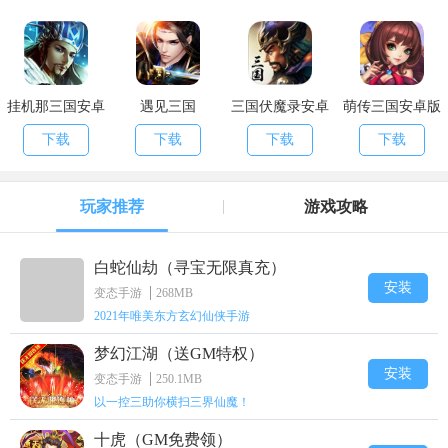
挂机那三国安卓
遇见三国
三国伏魔录安卓
萌传三国安卓版
版
版
下载
下载
下载
下载
玩家推荐
游戏攻略
白蛇仙劫（寻宝无限真充）
安装
变态手游
268MB
2021年唯美东方玄幻仙侠手游
梦幻江湖（送GM特权）
安装
变态手游
250.1MB
以一控三助你横扫三界仙魔！
十虎（GM免费领）