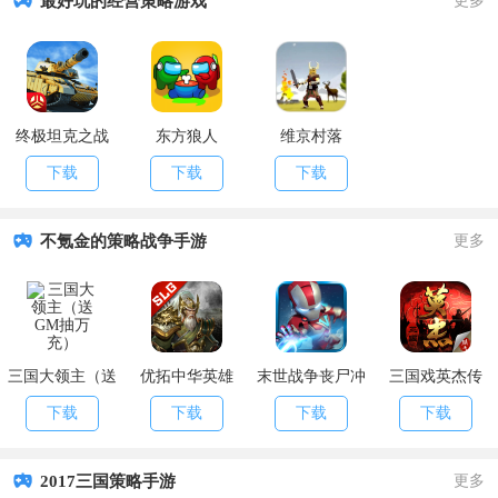
最好玩的经营策略游戏
更多
终极坦克之战
东方狼人
维京村落
下载
下载
下载
不氪金的策略战争手游
更多
三国大领主（送
优拓中华英雄
末世战争丧尸冲
三国戏英杰传
GM抽万充）
（送百抽）
突
下载
下载
下载
下载
2017三国策略手游
更多