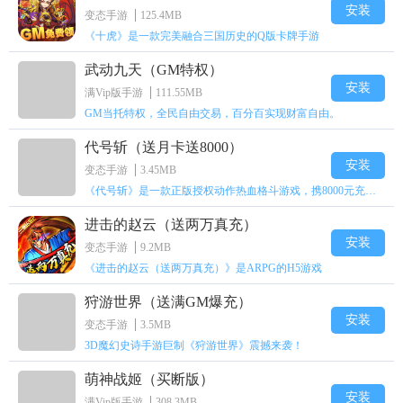
安装
变态手游
125.4MB
《十虎》是一款完美融合三国历史的Q版卡牌手游
武动九天（GM特权）
安装
满Vip版手游
111.55MB
GM当托特权，全民自由交易，百分百实现财富自由。
代号斩（送月卡送8000）
安装
变态手游
3.45MB
《代号斩》是一款正版授权动作热血格斗游戏，携8000元充值壕礼福利来袭！
进击的赵云（送两万真充）
安装
变态手游
9.2MB
《进击的赵云（送两万真充）》是ARPG的H5游戏
狩游世界（送满GM爆充）
安装
变态手游
3.5MB
3D魔幻史诗手游巨制《狩游世界》震撼来袭！
萌神战姬（买断版）
安装
满Vip版手游
308.3MB