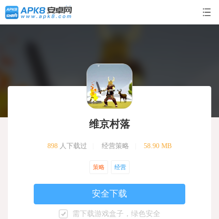
维京村落
898
人下载过
|
经营策略
|
58.90 MB
策略
经营
安全下载
需下载游戏盒子，绿色安全