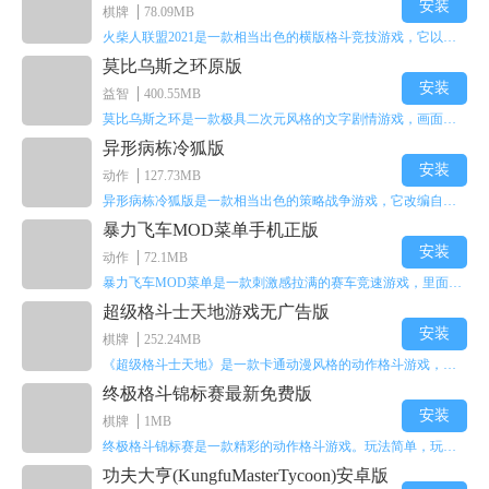
安装
棋牌
78.09MB
4倍镜、vss189%
火柴人联盟2021是一款相当出色的横版格斗竞技游戏，它以火柴人形象高度还原了知名端游《英雄联盟》里的众多英雄。玩家能够自由挑选两名火柴人英雄开启自己的战斗秀，这里有着炫酷的技能特效和一流的打击感，感兴趣的话就快来体验火柴人联盟2021吧！
莫比乌斯之环原版
6倍镜30%
安装
益智
400.55MB
莫比乌斯之环是一款极具二次元风格的文字剧情游戏，画面达到动画级别的视觉效果，玩家将帮助游戏中的二次元少女达成心愿，感兴趣的玩家不妨来体验一下这款游戏！
8倍镜15%
异形病栋冷狐版
安装
和平精英iPad最稳灵敏度设置方法分享-游戏介绍
动作
127.73MB
异形病栋冷狐版是一款相当出色的策略战争游戏，它改编自同名电影。玩家会进入一座遍布未知与恐惧的废弃病楼，探寻里面的秘密，揭开潜藏在黑暗里的真相。在游戏过程中，玩家要收集线索和道具，破解各种谜团，还要躲避或者对抗怪物。这款游戏支持中文字幕，能带来沉浸式的恐怖体验，很适合喜爱恐怖解谜的玩家。
《和平精英》作为光子工作室群潜心研发的游戏，制作团队发挥
暴力飞车MOD菜单手机正版
在射击、战术竞技等游戏品类中积累的技术经验，为玩家构建了一个
安装
动作
72.1MB
百人同场竞技的游戏世界。游戏十分注重玩家的沉浸式体验，游戏在
暴力飞车MOD菜单是一款刺激感拉满的赛车竞速游戏，里面有海量顶级超跑等着玩家去解锁和驾驶。游戏还加入了充满悬念的隐藏宝箱系统，打开宝箱能获得稀有道具、性能强化组件和特殊奖励，这些都能大大提高通关效率和竞技优势，玩起来紧张又爽快，沉浸感特别强。
道具方面也进行逼真的模拟设计。
超级格斗士天地游戏无广告版
安装
以上就是APK8小编带来的
和平精英iPad最稳灵敏度设置方法讲解
棋牌
252.24MB
的全部内容了，希望对大家有所帮助。更多和平精英手游攻略请关注
《超级格斗士天地》是一款卡通动漫风格的动作格斗游戏，能瞬间点燃你的格斗激情，让你迅速热血沸腾。游戏里有海绵宝宝、超能小子、幻影丹尼等众多热门角色可供挑选，趣味性拉满，玩起来容易上瘾，绝对是打发无聊时光的绝佳选择。对这款游戏感兴趣的朋友，欢迎来天尚站体验~
APK8安卓网!
终极格斗锦标赛最新免费版
安装
棋牌
1MB
终极格斗锦标赛是一款精彩的动作格斗游戏。玩法简单，玩家只需滑动手势，就能施展出华丽的史诗动作与超级连招。不断提升、升级你的战斗技能吧！欢迎前来体验！在原有基础上，操作体验进行了一定优化，玩家操作将更加简洁流畅，还能为角色添加特殊能力与招式。喜欢这类游戏的玩家可千万别错过！
功夫大亨(KungfuMasterTycoon)安卓版