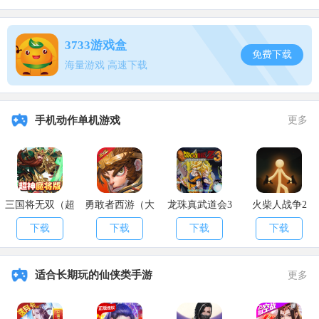
第一人称不开镜70%
红点、全息、机瞄52%
3733游戏盒
免费下载
2倍镜35%
海量游戏 高速下载
3倍镜24%
手机动作单机游戏
更多
4倍镜、vss23%
6倍镜12%
8倍镜7%
三国将无双（超
勇敢者西游（大
龙珠真武道会3
火柴人战争2
4、开火镜头灵敏度
神魔将版）
乱斗）
下载
下载
下载
下载
第三人称不开镜66%
第一人称不开镜88%
适合长期玩的仙侠类手游
更多
红点、全息、机瞄53%