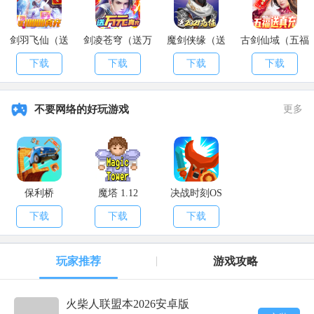
2倍镜38%
剑羽飞仙（送
剑凌苍穹（送万
魔剑侠缘（送
古剑仙域（五福
3倍镜40%
10000真充）
元真充）
2021充值）
送真充）
下载
下载
下载
下载
4倍镜、vss24%
6倍镜22%
不要网络的好玩游戏
更多
8倍镜7%
5、陀螺仪灵敏度
第三人称不开镜181%
保利桥
魔塔 1.12
决战时刻OS
下载
下载
下载
第一人称不开镜1%
红点、全息、机瞄300%
玩家推荐
游戏攻略
2倍镜276%
火柴人联盟本2026安卓版
3倍镜203%