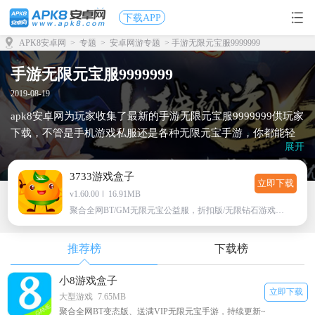
下载APP
APK8安卓网
>
专题
>
安卓网游专题
> 手游无限元宝服9999999
手游无限元宝服9999999
2019-08-19
apk8安卓网为玩家收集了最新的手游无限元宝服9999999供玩家
下载，不管是手机游戏私服还是各种无限元宝手游，你都能轻
展开
松的在手游无限元宝服9999999专区下载到，让所有游戏爱好者
不充值也能轻松享受土豪待遇。
3733游戏盒子
立即下载
v1.60.00
16.91MB
聚合全网BT/GM无限元宝公益服，折扣版/无限钻石游戏下载
推荐榜
下载榜
小8游戏盒子
立即下载
大型游戏
7.65MB
聚合全网BT变态版、送满VIP无限元宝手游，持续更新~