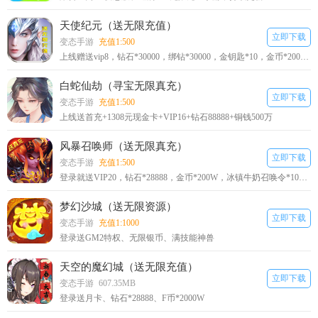
天使纪元（送无限充值）
立即下载
变态手游
充值1:500
上线赠送vip8，钻石*30000，绑钻*30000，金钥匙*10，金币*200W（邮件领取）
白蛇仙劫（寻宝无限真充）
立即下载
变态手游
充值1:500
上线送首充+1308元现金卡+VIP16+钻石88888+铜钱500万
风暴召唤师（送无限真充）
立即下载
变态手游
充值1:500
登录就送VIP20，钻石*28888，金币*200W，冰镇牛奶召唤令*10000
梦幻沙城（送无限资源）
立即下载
变态手游
充值1:1000
登录送GM2特权、无限银币、满技能神兽
天空的魔幻城（送无限充值）
立即下载
变态手游
607.35MB
登录送月卡、钻石*28888、F币*2000W