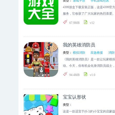
色，携手他们一同探寻神秘宝藏！游
类型：
游戏平台
手机游戏社区
与创新设计的像素冒险佳作，充分契
戏与动漫的联系更为紧密。 航海王启航
4399游盒下载安装正版，这是439
丰富多彩的玩法与充满趣味的挑战，
性与技能方面都独具优势，水、电、
服务，它收获了广大玩家的热烈喜爱
式的游戏感受。无论你是初涉神奇宝
妙组合不同的伙伴，能够触发令人惊喜
攻略、礼包、论坛、社交等多元功能
67.9MB
v12
金》中寻觅到独属于自己的冒险乐趣
权】你想要和路飞一起并肩作战，组
热门与经典的手机游戏，无论是休闲
在游戏中你能自由培养百余位角色，
好。还有资深玩家为你倾力推荐，助你
震撼登场】伟大航线风云再起，热血
玩各类手机游戏？一切尽在4399游戏盒
我的英雄消防员
脑。【周年庆盛宴再度疯狂来袭】制
戏平台，集游戏推荐、攻略、礼包、论
竞】这款游戏创新性地打造了即时动
流、游戏圈讨论求助、展示个人风采
类型：
模拟消防
应急救援
消防
你得精准把握每一个时机，巧妙地对
由资深玩家强力推荐、精彩的游戏视
《我的英雄消防员》是一款让玩家模
中遭遇的众多强劲敌人。 【羁绊系统
让玩家畅游其中，百玩不厌！软件功能
动。今天，你有机会化身消防员战士
画经典剧情，众多超人气角色纷纷亮
类别。2)游戏分类：收录多角度的游戏
款游戏感兴趣的小伙伴们，快来体验一
94.4MB
v1.0
人时刻。 游戏攻略属性分析：从上图
游、网游、无敌和在线玩”！4)游戏排
维修。- 学校建设救援任务。- 精益使
的物理暴击与法术抗性数值都相当高
游戏直播：观看精彩游戏直播，撩人气
消防救援具有挑战性的任务。我的英雄
高敏捷的角色。鉴于其力量成长较高
略，更有资讯和礼包。7)游戏专题：
原因挑选相应的消防工具。 2、灭火
易遭受物理伤害而被瞬间击败。好在4
宝宝认形状
1)爱好标签：添加爱好标签，为你推荐
火吧。3、有一定的技巧就能更好的灭
器：白色牛仔帽（需 VIP 酒馆 VIP
孤军奋战，马上呼朋引伴。3)家族排
务后，您都可以解锁新道具，这有助于
类型：
介绍：那位为探寻世界真相而持续战
心情好心情坏，动态一发，围观点赞马
根据火灾原因选择灭火工具。2、有许
这是一款适宜于(0-3岁)小宝宝的启