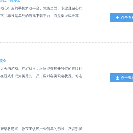
戏过程中，玩家还能体验原著里的诸多故事情节，让游
游戏下载安装
合玩家对经典神奇宝贝世界的热忱。这款游戏不仅有着
ios最新版特色【人气伙伴自由养成】每个角色在属
9官方倾心打造的手机游戏平台。凭借全面、专业且贴心的
其细腻的像素画风搭配生动的剧情，更能给予玩家沉浸
火、毒各类属性完备，召唤与控制技能也各有特色。巧
。它并非只是单纯的游戏下载平台，而是集游戏推荐、
点击查
贝领域的新手，还是资深老玩家，都能在《口袋妖怪心
的效果，在关键时候扭转战局！ 【原汁原味正版授
于一体的综合性游戏社区。在此，你能够免费畅玩各类
，开启一段迈向真正口袋妖怪大师的精彩征程。
建史上最强大的海盗团吗？【通缉榜，真实玩家对决】
益智类型，还是刺激战斗类型，都能寻觅到自己的心头
随心定制独一无二的个性海盗团。【顶尖决战，白胡子
轻松发现那些被忽视的优质游戏。 官方说明想要畅
新篇由你演绎。巅峰对决策略至上，掌上电竞拒绝无
！4399游戏盒是4399官方权威打造的一款精品手机游
霸超新新星挑战，跨服角逐最强新人【烧脑策略掌上电
坛、社交于一体。 具有用户免费体验、好友互动交
作微电竞玩法，在游戏过程中，面对千变万化的战局，
等诸多特点，您可随时随地一键安装，十万海量游戏经
安全
阵容策略做出合理调整，如此才能够成功战胜冒险旅程
频解说、高玩的游戏攻略评测，人气爆棚的游戏社区，
拟灭火的游戏。在游戏里，玩家能够展开独特的冒险行
，团队战力激增】游戏以无损方式原汁原味地还原动
寻觅游戏1)智能搜索：不止搜出好游戏，更呈现游戏
，在游戏中成为英勇的一员，应对各类紧急状况。对这
点击查
相，生动再现草帽海盗团在成长历程中的热血瞬间与感
分类，快速找到所需。3)游戏标签：随时直达“新
番吧！ 我的英雄消防员特色- 对消防车的发动机进行
罗宾的进阶效果图能够清晰看出，每次进阶时，罗宾
行：时下高人气的新游、网游，排行榜一览即知。5)
用水泵。- 体验成为消防员的骄傲。- 在火焰上泼水。-
。结合其初始属性不难发现，罗宾是一个具备高力量、
美主播。6)游戏详情：提供简介、截图、视频、攻
消防员亮点1、游戏里会出现多种火势，需依据起火
，生命值成长也较为可观。然而，罗宾的护甲偏低，容
小编精心整理，游戏专题一网打尽同类精彩游戏！动态
的任务是非常多的，拿出自己最为出色的水平去完成灭
技能的存在，恰到好处地弥补了这一不足。 专属武
最“臭味相投”的好友。2)家族系统：开启群聊，不再
火了，真实模仿了现实生活中的场景。4、每次完成任
10 开启，该酒馆内奇遇有一定几率花费钻石获得） 角色
行：签到抢榜，登上排行成为明星家族！4)发表动态：
您以后灭火我的英雄消防员玩法1、火灾有很多种。
斗的考古学家！身为花花果实能力者，在阿拉巴斯坦战
上到！5)动态话题：动态话题每日更新，看看大家都
多任务需要扑灭。尽你最大的努力把火扑灭。3、如果
蒙益智早教游戏。教宝宝认识一些简单的形状，及该形状