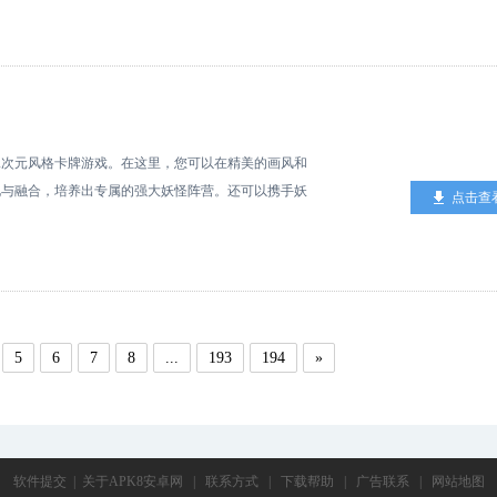
分析以及用户修改反馈体系，我们可以帮助运营产品打
的问题。其实我们之前也犯了一些产品上的错误，现在
找到感觉。更新日志v8.2.0.52版本1.首页顶部卡
，你关心的游戏动态一眼知，快来抢先体验吧！3.首页金
滑动发现更多精彩。4.首页资讯合集变样啦！每天都
置为仅自己可见，如此便能独自珍藏回忆。 安卓版PC
二次元风格卡牌游戏。在这里，您可以在精美的画风和
化与融合，培养出专属的强大妖怪阵营。还可以携手妖
点击查
高下，冲击排行榜，为你带来最具有独特魅力的妖怪收
全新的冒险吧！
5
6
7
8
...
193
194
»
软件提交
|
关于APK8安卓网
|
联系方式
|
下载帮助
|
广告联系
|
网站地图