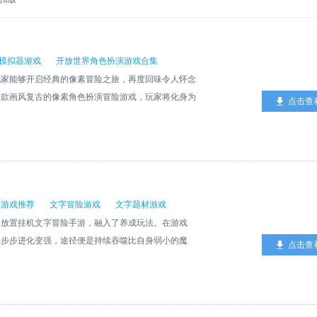
模拟器游戏
开放世界角色扮演游戏合集
玩家能够开启经典的像素冒险之旅，再度回味令人怀念
一款画风复古的像素角色扮演冒险游戏，玩家将化身为
点击查
士提供的三只初始宝可梦之中挑选一只作为自己的伙
。随着《口袋妖怪心金》游戏冒险逐步深入，玩家不但
主，推动解锁丰富多样的剧情，与众多NPC展开互动
口袋妖怪心金游玩指南 1. 打开并进入《口袋妖怪心
开启冒险。 2、玩家可根据需要选择不同的说明进行阅
家需要选择喜欢的角色形象，陪伴角色一同成长。 4、
类游戏推荐
文字冒险游戏
文字题材游戏
同的地图场景，开始冒险故事。 5、玩家还能够与
的放置挂机文字冒险手游，融入了养成玩法。在游戏
线索或是稀有奖励。 口袋妖怪心金亮眼之处 1. 在旅
一步步进化变强，途径便是持续吞噬比自身弱小的魔
点击查
与之携手踏上全新的冒险征程。 2、玩法考验玩家的
属性。看着自家的小哥布林慢慢成长、不断进化，你将
的战斗。 3、经典的像素风战斗模式，复古与创新结
怎么玩： 1. 玩家开始游戏，拥有一只基础的哥布
可自由探索地图，并解锁更多隐藏的稀有精灵和强大技
行如点击、收集这类简单操作，来积累经验或资源。 3.
、玩家在前期可以去25号路找正辉爷爷，与卡蒂狗或六
哥布林进化，进而解锁全新的形态以及可能出现的技