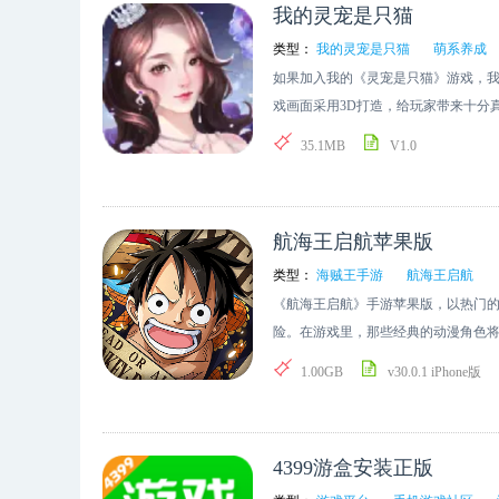
我的灵宠是只猫
尾换火之石。 2、当玩家完成任务后，
能。 4. 玩家运用所获取的资源来升级
会拿第一，就有机会拿到火之石当奖励
转，哥布林在持续的进化升级过程中
类型：
我的灵宠是只猫
萌系养成
2500P兑换火之石。 5、在多多罗
的乐趣。 哥布林进化器手游攻略： 
如果加入我的《灵宠是只猫》游戏，
岩蛇怎么进化大钢蛇 1、在口袋妖怪
进化。每当进化完成，该角色不但会
戏画面采用3D打造，给玩家带来十分
2、玩家需要让总控的大岩蛇携带金属
为后续的挑战给予更强大的支持。而
它一起玩耍，游戏的自由度超高，能
35.1MB
V1.0
大岩蛇进化成大钢蛇。 2、通信就是
应的吞噬值各有差异。 2. 玩家能够
剧情，与小猫共同经历许多事情。 《我
就会进化。 口袋妖怪心金魅力玩法 
色的战斗力。对资源进行合理分配，
角，会产生一些浪漫的故事。 2. 能
伍。 2、挑战道馆馆主，赢得徽章，
分。 3. 数值爆炸是游戏体验的重要
3.和自己的宠物一起慢慢发育成长，
旅途中不断成长，变得更加强大。 4
航海王启航苹果版
自己的角色在战斗中越来越强大，这种
点： 1.挑战成功后，您将获得奖励并展
惊喜的挑战。 口袋妖怪心金推荐原因
游戏特色： 1. 数据可视化，让你能直
主角，和自己的猫一起探索。 3.在这
类型：
海贼王手游
航海王启航
和互动体验。 2、采用像素风格画面
法，从幼体开始通过不断吞噬可以逐渐升
灵宠是只猫》小编简评： 游戏不仅画
《航海王启航》手游苹果版，以热门
了多种挑战模式，既能自由探索，也能
增强人物数值，还要根据敌人属性不断改
的玩家都可以轻松上手玩耍，更能够
险。在游戏里，那些经典的动漫角色
提供专属的剧情故事，让冒险更加生动
样的技能系统，你得持续解锁全新技能，
题，玩家需要利用自己的头脑灵活性
为玩家呈现最真实的游戏感受。快来
1.00GB
v30.0.1 iPhone版
口袋妖怪心金游戏中，你将获得专属于
放置挂机玩法，不需要繁琐的操作技巧，
赶紧前往单机100手游网下载体验！ 
怪心金游戏充满挑战，不仅考验玩家
线累积装备，能使你晋升速度大幅提升
动作即时操作玩法，众多知名动画角
穷。 3、进入口袋妖怪心金游戏，体
进化器》以独特的哥布林进化设定吸
盗王的荣耀征程。在这款游戏里，玩
大开眼界! 4、移动角色，参与挑战
味，丰富多样的进化分支带来不同体
4399游盒安装正版
养，打造一支完全属于自己的海贼团
量，迈向更高的冒险目标。 口袋妖怪
画面表现也有待提升，若能优化这些