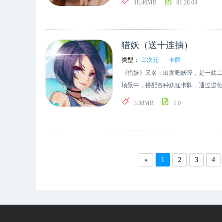
18.46MB
01.28.03
双平台的平台游戏公司，通过大数据
磨成大作，也能总结发现到一些产品
我们沉淀了下来冥思苦想深入到用户中去，
片支持轮播展示多张2.新游tab改版
猎妖（送十连抽）
刚位按钮根据你的喜好智能推荐，向左
类型：
二次元
卡牌
有新爆料~5. 你可以将帖子或动态设
《猎妖》又名：出发吧妖怪，是一款
版IOS版
场景中，搭配各种妖怪卡牌，通过进
怪小队，勇闯关卡；与其他玩家一较
3.38MB
1.0
集类手游，在这个神奇的世界里开启
«
1
2
3
4