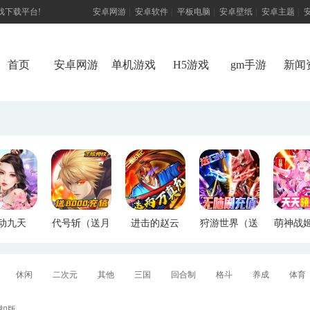
游戏下载平台!
安卓网游
|
安卓软件
|
平板电脑
|
安卓壁纸
|
安卓主题
|
首页
安卓网游
单机游戏
H5游戏
gm手游
新闻
动九天
代号斩（送月
进击的赵云
狩游世界（送
萌神战
M特权）
卡送8000）
（送两万真
满GM爆充）
断版
充）
休闲
二次元
其他
三国
回合制
格斗
养成
体育
扣版