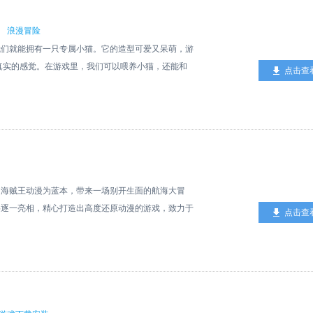
能够去36号路电话装置点领取火之石。 3、捉在虫大
哥布林的技能，进而提高它的各项数值。 5. 时光流
。 4、参与竞技巨蛋比赛，周日、二、四就可消耗
，各项数值节节攀升，玩家由此尽情领略角色成长带来
浪漫冒险
铁工厂完成任务，也能顺利拿到火之石。 口袋妖怪心金大
1在游戏里，玩家能够操控哥布林这一角色来实现升级与
我们就能拥有一只专属小猫。它的造型可爱又呆萌，游
游戏中吗，大岩蛇的进化与它的能力等级是无关的。
拥有全新的外观，而且会解锁新的能力或者技能，从而
真实的感觉。在游戏里，我们可以喂养小猫，还能和
点击查
膜道具。 3、接着与其他玩家进行通信，就能够让将
升级和进化需要不断地吞噬其他魔物，且不同魔物所对
带来诸多欢乐体验。随着游戏的推进，还能够解锁精彩
和其他玩家交换彼此的宝可梦，在成功交换后、宝可梦
借助消耗特定资源来强化已有的技能，以此大幅提升角
的灵宠是只猫》游戏特色： 1.一路上会有很多男主
1、捕捉并培养口袋妖怪伙伴，组建属于自己的最强队
以及挑选优先升级的技能，这将构成玩家策略的一部
够培育多种各异的猫，你可随心挑选，不受任何限制。
踏上最强的冠军之路。 3、通过战斗积累经验，在冒险
组成部分。随着等级的提升和技能的增强，玩家会发现
一起体验各种各样的事情。 《我的灵宠是只猫》游戏亮
、收集口袋妖怪图鉴，探索神秘的未知地区，体验充满
指数级的增长将带来极大的满足感。 哥布林进化器
示您的真实实力。 2.玩家将成为 穿越 不同世界的女
 1、完美复刻原作系列的核心玩法，并融入了全新剧情
观看到哥布林与魔物的各类属性数据。 2. 养成式玩
里，您可以尝试不同的训练方法，灵活选择。 《我的
，还原经典冒险氛围，让玩家感受童年回忆。 3、设计
级和进化你的哥布林。 3. 策略性战斗，你不仅要
风浪漫治愈，更具有简单的操作方式，让各个年龄段
的海贼王动漫为蓝本，带来一场别开生面的航海大冒
与NPC进行对战互动。 4、设有丰富的任务系统，并
变战术。 哥布林进化器游戏亮点： 1. 拥有丰富多
拥有很好的视觉感受，小猫成长的过程中会遇到很多问
将逐一亮相，精心打造出高度还原动漫的游戏，致力于
点击查
。 口袋妖怪心金玩家测评 1、每一环节都有惊喜，在
从而为你的角色赋予更为强大的能力。 2. 轻松的
去解决，还可以邂逅自己喜欢的那个人哦。
开启这场激动人心的刺激冒险吧！感兴趣的小伙伴们，
你的可爱呆萌精灵，伴你展开冒险之旅。 2、口袋妖
让你体验休闲战斗的乐趣。 3. 自动战斗模式与离
航海王启航ios官方版介绍游戏创新性地推出紧张刺激的
的反应能力，还需要发挥智慧来解决各种难题，乐趣无
，观看广告还可领取丰厚奖励。 推荐理由《哥布林
色纷纷亮相，一同在伟大航路上纵横驰骋，迈向成为海
验独特的像素战斗模式，感受战斗的热血与激烈，让你
引玩家。游戏过程中，策略性地规划进化路线充满趣
家能够尽情收集原作中各类个性鲜明的角色并加以培
，成功后可以召唤更多独特的口袋妖怪，增强自己的力
验。但部分进化机制可能稍显复杂，对新手不太友好，
队。而且，玩家借助招募系统，可自由培养高人气角
心金总结 《口袋妖怪心金》是一款巧妙融合怀旧元素
，有望成为更出色的策略游戏。