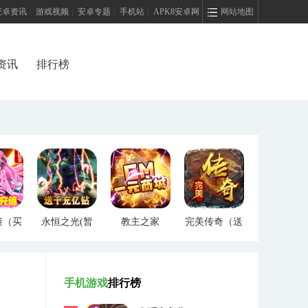
安卓资讯
|
游戏视频
|
安卓专题
|
手机站
|
APK8安卓网
网站地图
资讯
排行榜
姬（买
永恒之光(暂
教主之家
完美传奇（送
）
未上线)
（GM特权）
两万充值）
手机游戏
排行榜