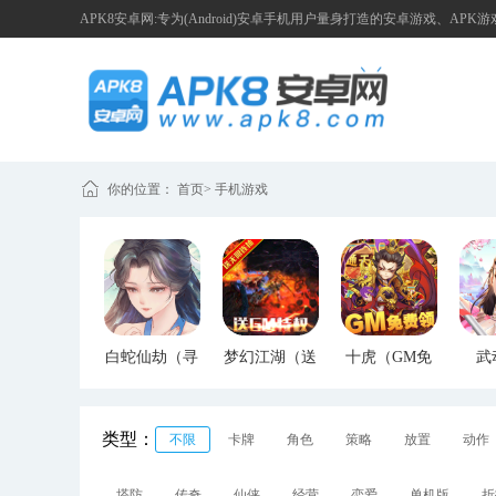
APK8安卓网:专为(Android)安卓手机用户量身打造的安卓游戏、APK
你的位置：
首页
>
手机游戏
白蛇仙劫（寻
梦幻江湖（送
十虎（GM免
武
宝无限真充）
GM特权）
费领）
（G
类型：
不限
卡牌
角色
策略
放置
动作
塔防
传奇
仙侠
经营
恋爱
单机版
折