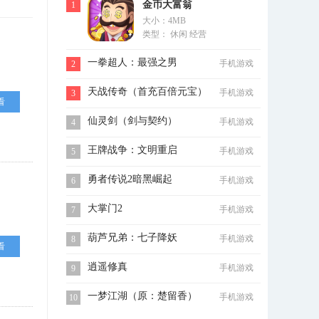
金币大富翁
1
大小：4MB
类型： 休闲 经营
一拳超人：最强之男
手机游戏
2
天战传奇（首充百倍元宝）
手机游戏
3
看
仙灵剑（剑与契约）
手机游戏
4
王牌战争：文明重启
手机游戏
5
勇者传说2暗黑崛起
手机游戏
6
大掌门2
手机游戏
7
葫芦兄弟：七子降妖
手机游戏
8
看
逍遥修真
手机游戏
9
一梦江湖（原：楚留香）
手机游戏
10