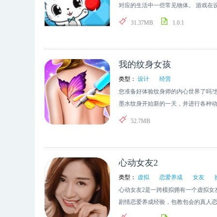
役结束后，加入了路飞的海盗团。 获
聊什么吧。6)动态评论：点赞神评论
你有一定的技能，你可以更好的扑灭
对应的生活中一些常见物体。 游戏在
得碎片。游戏测评玩家能够收集并培
家全集结，陪你一起看公告刷攻略，交
势1、卡通风格是为了让大家更容易接
心理特征的研究成果，专为小宝宝的
31.37MB
1.0.1
而朝着成为海盗王的目标进发。在游
有啥，精彩话题，不容错过。广场1)
任务，你可以解锁新的道具，这对你的
启蒙知识，还能训练宝宝的手、眼协调
节，重现原著中那些耳熟能详的经典
呈现！2)热门活动：大量活动就在活
程度会相当丰富，值得体验。我的英
及奇幻大冒险等多样玩法，《航海王
戏达人榜，达人全在场，与神级玩家、
一座消防站，站内配备消防车、厨房
游戏，都有酷炫专区，游戏好礼天天拿
我的纹身女孩
救动物等冒险活动。然而，这可不单
笑图片等着你。我1)赚零花钱：做任务
点滴，探索消防站的各个角落，与每
类型：
设计
经营
换取好礼：神奇盒币能够兑换公仔、游
您准备好体验纹身师的内心世界了吗?
的主页，更新个人资料，向小伙伴们展示
墨水纹身开始新的一天，并进行各种动
营要点第一个是我们对游戏盒这个平台
家墨水纹身模拟制作游戏将让您成为
52.7MB
Store或者安卓市场。另外我们也有
的纹身大师，按照用户的要求完成各
深。第二点是我们做这种平台不会说哪
生，千万不要纹错纹身，不然你会激怒
向，而是以用户体验为导向，培育主动
品，4399游戏盒到一定的用户基数之
心动女友2
以下几点第一重点，我觉得游戏研发
类型：
虚拟
恋爱养成
女友
还是要看结果的正确。第二个就是说
心动女友2是一跨模拟拥有一个虚拟女
做的很有特色、把二次元做的很有特色
剧情恋爱养成经验，包教包会的真人
的很有特色。第三点我从4399游戏盒数
全掌握。