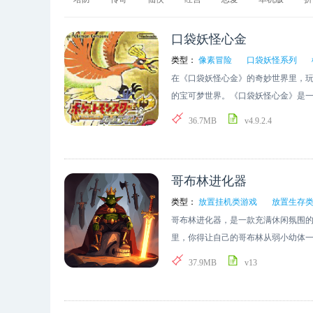
口袋妖怪心金
类型：
像素冒险
口袋妖怪系列
在《口袋妖怪心金》的奇妙世界里，
的宝可梦世界。《口袋妖怪心金》是
来自若叶镇的新手训练家，从空木博
36.7MB
v4.9.2.4
伴，就此踏上成为宝可梦大师的征程
要收集更多的宝可梦，还得挑战八大馆
交流，尽情体验无穷无尽的冒险乐趣。 
哥布林进化器
金》后，点击“START”，就能正式
读，也可跳过说明快速游玩。 3、玩
类型：
放置挂机类游戏
放置生存
进入游戏后，玩家需要操控角色前往不
哥布林进化器，是一款充满休闲氛围
NPC进行对话互动，并有机会获得剧情
里，你得让自己的哥布林从弱小幼体
程中，玩家能够结识专属的精灵伙伴，
物，同时还要掌握新技能、提升各项
37.9MB
v13
反应能力和战术布局，带来更具挑战性
收获满满的成就感。 哥布林进化器游戏
合，带来别样的冒险乐趣。 4、玩家
林。 2. 哥布林可通过挂机，或者执
能。 口袋妖怪心金火之石获得教学 1
一旦满足进化条件，玩家便可选择让