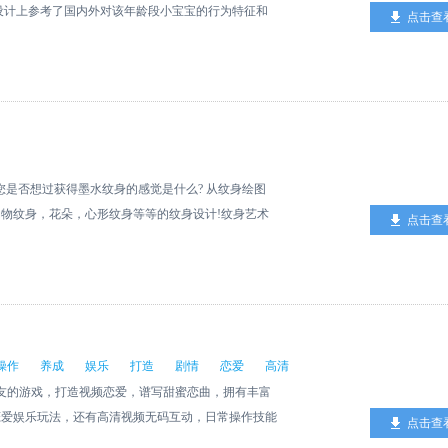
取途径：珍宝巡航(每次通关一座岛后都有一定几率获
，顶上前排，围观热门回复。游戏圈1)游戏圈：大咖玩
火，真正的模拟现实生活中的场景。我的英雄消防员优
设计上参考了国内外对该年龄段小宝宝的行为特征和
点击查
养魅力非凡的众多角色，打造专属于自己的海盗团，进
流闯关经验。2)兴趣圈：火热的休闲娱乐社区，要啥
受，这样大家就会非常喜欢这款游戏。2、每次你完成
启蒙而设计。通过学习一些简单形状，不仅能启蒙宝宝
戏推进时，玩家可尽情体验原著里精彩纷呈的故事情
礼包福利：礼包多福利多，已安装的游戏，礼包将优先
消防任务很有帮助。3、这里会发生多种火灾，模拟
能力，开发宝宝智力!
桥段。游戏精心为玩家准备了战斗系统、海盗团养成以
动专区，多多参与让大奖豪礼砸中你！3)游戏达人：游
雄消防员测评在《我的英雄消防员》里，孩子们邂逅了
启航》无疑是一款好玩又刺激的角色扮演手游。
大牌玩咖零距离接触！4)酷炫专区：电脑游戏、手机
以及双层床。孩子们能与消防员伙伴一同参与灭火、拯
。5)娱乐频道：精彩直播、原创漫画、好看新番、爆
单只是执行任务，在这里，你还能体验小消防员的日常
，赢盒币;每日签到赚盒币，连续七天签满赚更多！2)
个房间里的物品、动物以及消防员展开互动。
币、集分宝…带你变壕带你嗨！3)我的主页：进入我
您是否想过获得墨水纹身的感觉是什么? 从纹身绘图
最好的你。4399游戏盒为什么这么火4399的三个运
物纹身，花朵，心形纹身等等的纹身设计!纹身艺术
点击查
的定位是比较清晰的。我们是做垂直游戏的一个App
一名出色的纹身绘画艺术家。你将会成为一名十分专业
一个海量游戏下载的特点，而且我们做的内容会比较
种操作任务，然后领取奖励。还有非常有趣的故事会发
个游戏收入高就推广哪个，我们不会以收入KPI为导
顾客!
用户。第三个我们是一个“滚雪球”的模式做平台产
后，就会持续地滚，就会滚得更快。4399游戏盒成功有
基因上要正确，这个正确不是说正确的思路或者套路，
操作
养成
娱乐
打造
剧情
恋爱
高清
，黑马产品要在细分领域做出极致特色，比如你把挂机
友的游戏，打造视频恋爱，谱写甜蜜恋曲，拥有丰富
、或者把MOBA做的很有特色、或者把枪战游戏做
恋爱娱乐玩法，还有高清视频无码互动，日常操作技能
点击查
据来看，新的3DMMO研发七要素。4399是一个拥有