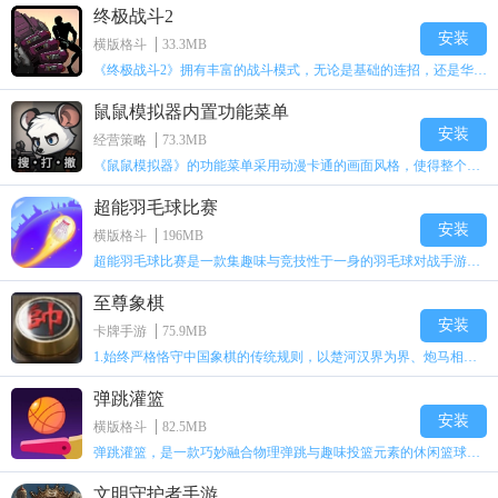
终极战斗2
安装
横版格斗
33.3MB
《终极战斗2》拥有丰富的战斗模式，无论是基础的连招，还是华丽的必杀技，每一个动作皆精心雕琢。玩家能够通过解锁特殊能力系统，自由搭配多种战斗风格，在绚丽的光影特效里，尽情体验淋漓尽致的对战快感。多样化的玩法设定，保证了每场战斗都充满新奇的挑战。
鼠鼠模拟器内置功能菜单
安装
经营策略
73.3MB
《鼠鼠模拟器》的功能菜单采用动漫卡通的画面风格，使得整个游戏画面看上去十分舒适。游戏里包含超多游戏角色，每个角色的形象与技能都独具特色。玩家需挑选一个角色开启冒险之旅。此外，《鼠鼠模拟器》拥有丰富多样的文字题材，这些文字为游戏增添了不少趣味，特别是原创的游戏剧情，能让玩家更畅快地展开冒险。
超能羽毛球比赛
安装
横版格斗
196MB
超能羽毛球比赛是一款集趣味与竞技性于一身的羽毛球对战手游，它能让玩家仿若置身真实的羽毛球赛场。游戏内设有丰富多样的比赛对战模式，无论是单人训练，还是多人实时竞技，都能满足各类玩家的不同需求。在游戏中，玩家得依靠精准的判断能力，迅速锁定羽毛球的落点，及时做出接球反应。与此同时，还需熟练掌握扣杀、吊球、搓球等多种击球技巧，如此方能更从容地应对各种挑战。
至尊象棋
安装
卡牌手游
75.9MB
1.始终严格恪守中国象棋的传统规则，以楚河汉界为界、炮马相互角逐的布局，能让玩家刹那间就沉浸在国粹文化的独特魅力里。
弹跳灌篮
安装
横版格斗
82.5MB
弹跳灌篮，是一款巧妙融合物理弹跳与趣味投篮元素的休闲篮球佳作。玩家置身于清新卡通风格的3D场景里，操控篮球展开奇妙之旅。在此过程中，需要精心规划篮球的弹跳轨迹以及反弹角度，使篮球巧妙绕过重重障碍，精准无误地投入篮筐。游戏以马卡龙色系精心打造出糖果篮球场、云朵投篮台等充满创意的关卡。从独具特色的弹跳迷宫，到打破常规的反重力投篮，每一关都要求玩家灵活运用墙面反弹、道具加速等物理规则，完成极具挑战性的投篮任务。玩家能在轻松解压的氛围中，尽情体验脑洞大开的灌篮乐趣。
文明守护者手游