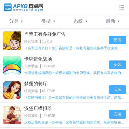
分类
类型
系统
最新
当帝王有多好免广告
不限
不限
不限
最新
横版格斗
卡牌
安卓
人气
卡牌手游
角色
苹果
安装
经营策略
1.3MB
《当帝王有多好》免广告版可是一款超有趣的模拟类手机游戏。《当帝王有多好》金币不减反增版优化后，广告弹窗彻底消失啦！你还在犹豫什么呢？感兴趣的小伙伴快来下载《当帝王有多好》免广告版吧！
经营策略
策略
角色RPG
放置
变态手游
动作
卡牌进化战场
满Vip版手游
休闲
H5游戏
二次元
手机游戏
其他
安装
卡牌手游
142.6MB
卡牌进化战场堪称一款极为精彩的卡牌游戏。其拥有丰富多样的卡牌设计，各类卡牌皆具备独特效果。玩家需熟练运用卡牌，方能战胜对手。每场对决都极具策略性，在闯关进程里，能够不断解锁全新卡牌。玩家可自由参与比赛，挑战更多对手，从而进一步增强卡组实力。要灵活驾驭所有卡牌，如此才能在比赛中斩获更多荣誉。
GM手游
梦露的餐厅
安装
经营策略
65.17MB
《梦露的餐厅》是一款超有趣的经营养成类美食烹饪手游。游戏采用出色的卡通风格，里面设有各种不同主题的餐馆。在游戏中，你将化身餐厅老板，要持续研制新菜品，满足形形色色顾客的需求，在赚取报酬的同时把餐厅做大做强。游戏设有诸多不同关卡，每个关卡都有独特的玩法与挑战目标。记得升级你的厨具，以此提升烹饪效率哦。感兴趣的小伙伴们，赶紧来下载体验吧！
汉堡店模拟器
安装
经营策略
122.6MB
汉堡店模拟器是一款手游，它有着精致的画面呈现。玩家能够在手机上尽情自由地体验优质的模拟店铺经营流程，操作手感十分简单。这款游戏具备丰富的挑战要素，玩家得依据不同客人的偏好，提供与之匹配的食品，以此满足客人需求，并从中获取收益，用于店铺的进一步升级，进而感受逼真的模拟经营反馈。