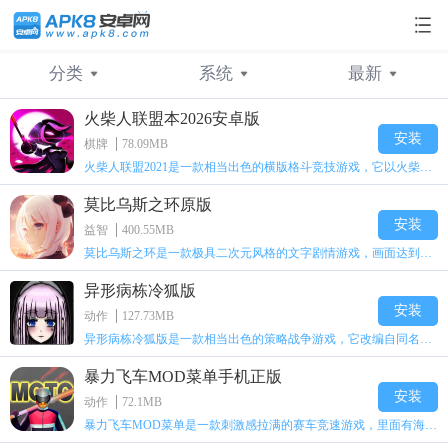
分类
系统
最新
火柴人联盟本2026安卓版
不限
不限
最新
休闲益智
安卓
人气
角色扮演
苹果
安装
棋牌
78.09MB
火柴人联盟2021是一款相当出色的横版格斗竞技游戏，它以火柴人形象高度还原了知名端游《英雄联盟》里的众多英雄。玩家能够自由挑选两名火柴人英雄开启自己的战斗秀，这里有着炫酷的技能特效和一流的打击感，感兴趣的话就快来体验火柴人联盟2021吧！
策略塔防
动作冒险
飞行射击
莫比乌斯之环原版
棋牌游戏
冒险解谜
模拟经营
安装
益智
400.55MB
莫比乌斯之环是一款极具二次元风格的文字剧情游戏，画面达到动画级别的视觉效果，玩家将帮助游戏中的二次元少女达成心愿，感兴趣的玩家不妨来体验一下这款游戏！
赛车游戏
运动游戏
益智游戏
异形病栋冷狐版
安装
动作
127.73MB
动作游戏
大型游戏
游戏工具
异形病栋冷狐版是一款相当出色的策略战争游戏，它改编自同名电影。玩家会进入一座遍布未知与恐惧的废弃病楼，探寻里面的秘密，揭开潜藏在黑暗里的真相。在游戏过程中，玩家要收集线索和道具，破解各种谜团，还要躲避或者对抗怪物。这款游戏支持中文字幕，能带来沉浸式的恐怖体验，很适合喜爱恐怖解谜的玩家。
手机游戏
GM手游
暴力飞车MOD菜单手机正版
安装
动作
72.1MB
暴力飞车MOD菜单是一款刺激感拉满的赛车竞速游戏，里面有海量顶级超跑等着玩家去解锁和驾驶。游戏还加入了充满悬念的隐藏宝箱系统，打开宝箱能获得稀有道具、性能强化组件和特殊奖励，这些都能大大提高通关效率和竞技优势，玩起来紧张又爽快，沉浸感特别强。