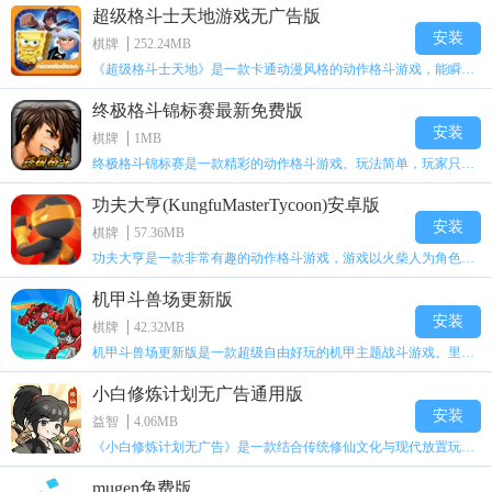
超级格斗士天地游戏无广告版
安装
棋牌
252.24MB
《超级格斗士天地》是一款卡通动漫风格的动作格斗游戏，能瞬间点燃你的格斗激情，让你迅速热血沸腾。游戏里有海绵宝宝、超能小子、幻影丹尼等众多热门角色可供挑选，趣味性拉满，玩起来容易上瘾，绝对是打发无聊时光的绝佳选择。对这款游戏感兴趣的朋友，欢迎来天尚站体验~
终极格斗锦标赛最新免费版
安装
棋牌
1MB
终极格斗锦标赛是一款精彩的动作格斗游戏。玩法简单，玩家只需滑动手势，就能施展出华丽的史诗动作与超级连招。不断提升、升级你的战斗技能吧！欢迎前来体验！在原有基础上，操作体验进行了一定优化，玩家操作将更加简洁流畅，还能为角色添加特殊能力与招式。喜欢这类游戏的玩家可千万别错过！
功夫大亨(KungfuMasterTycoon)安卓版
安装
棋牌
57.36MB
功夫大亨是一款非常有趣的动作格斗游戏，游戏以火柴人为角色形象，不同职业的角色都拥有独特的特殊效果。玩家可以选择自己喜爱的角色挑战关卡，在关卡中通过施展连续特技来消灭怪物。游戏有着精彩的战斗方式和炫酷的特效，喜欢这类游戏的玩家快来体验功夫大亨吧！
机甲斗兽场更新版
安装
棋牌
42.32MB
机甲斗兽场更新版是一款超级自由好玩的机甲主题战斗游戏。里面的一些道具都是免费的。不需要太多高超的技巧，就用手指点一下，就能打发闲暇无聊的时间。这个绝对会是一个非常不错的选择。而且每个机甲都会有自己对应的技能，能展现更多的过关技巧，其中会出现更多不同的怪物。多了解一下你根据怪物的变化调整的过关技能吧！
小白修炼计划无广告通用版
安装
益智
4.06MB
《小白修炼计划无广告》是一款结合传统修仙文化与现代放置玩法的多维度角色扮演游戏。游戏以东方修仙世界为背景，玩家将化身一名修仙者，从初入仙途的懵懂小白，一步步成长为能掌控乾坤的修仙大能。游戏构建了一个动态变化的开放修真世界，玩家可以通过策略选择修炼方向、探索随机秘境、参与宗门争斗等方式，重新塑造仙界的秩序。游戏采用挂机修仙的玩法，玩家不需要持续在线操作，角色会自动挑战副本、收集材料、获取灵力、经验和各类资源。
mugen免费版