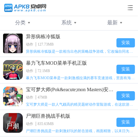
分类
系统
最新
异形病栋冷狐版
不限
不限
最新
休闲益智
安卓
人气
角色扮演
苹果
安装
动作
127.73MB
异形病栋冷狐版是一款相当出色的策略战争游戏，它改编自同名电影。玩家会进入一座遍布未知与恐惧的废弃病楼，探寻里面的秘密，揭开潜藏在黑暗里的真相。在游戏过程中，玩家要收集线索和道具，破解各种谜团，还要躲避或者对抗怪物。这款游戏支持中文字幕，能带来沉浸式的恐怖体验，很适合喜爱恐怖解谜的玩家。
策略塔防
动作冒险
飞行射击
暴力飞车MOD菜单手机正版
棋牌游戏
冒险解谜
模拟经营
安装
动作
72.1MB
暴力飞车MOD菜单是一款刺激感拉满的赛车竞速游戏，里面有海量顶级超跑等着玩家去解锁和驾驶。游戏还加入了充满悬念的隐藏宝箱系统，打开宝箱能获得稀有道具、性能强化组件和特殊奖励，这些都能大大提高通关效率和竞技优势，玩起来紧张又爽快，沉浸感特别强。
赛车游戏
运动游戏
益智游戏
宝可梦大师(Pok&eacute;mon Masters)安卓免费版
安装
动作
47MB
动作游戏
大型游戏
游戏工具
宝可梦大师是一款人气颇高的精灵题材动作冒险游戏，在这款游戏中，经典的宝可梦角色得到了完美重现，还有丰富的精灵养成与战斗玩法，内容十分精彩有趣。感兴趣的玩家们可千万不要错过，快来体验这款宝可梦大师吧！
手机游戏
GM手游
尸潮巨兽挑战手机版
安装
动作
835.63MB
尸潮巨兽挑战是一款刺激好玩的射击游戏，画面精致，以末日为背景。玩家将进入末日世界开启冒险，面对前所未有的浩瀚尸潮，需用手中武器战斗，击败所有丧尸。同时还能雇佣士兵队友协助作战，丰富的关卡带来不错的乐趣。感兴趣的小伙伴快来体验吧！