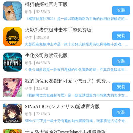
橘猫侦探社官方正版
安装
动作
52.53MB
《橘猫侦探社2025》是一款以萌趣猫咪为主角的休闲益智解谜游戏。玩家将化身侦探社的特别调查员，辗转于各个案发现场，凭借缜密的推理、细致的证据搜集与关键细节的挖掘，揭开各类案件背后的真相。游戏采用独特的文字互动与聊天软件式的呈现形式，让玩家沉浸式感受侦探工作的紧张刺激与趣味。
火影忍者究极冲击本手游免费版
安装
动作
1813MB
火影忍者究极冲击本是一款十分好玩的经典街机风格格斗游戏。火影忍者究极冲击本因为火影忍者的题材，吸引了很多玩家的眼球，高度还原了动漫的剧情，特效制作也是极其的精彩炫酷，玩家可以自由的选择众多熟悉的角色展开战斗，各种忍术只有在火影忍者究极冲击本才可以学习体验哦。
生化公司救赎汉化版
安装
动作
64.62MB
生化公司救赎是一款末日题材的生化冒险游戏，在其汉化版本里，玩家能够研发出多种极具致命性的病毒，游戏还融入了疾病系统，同时设有丰富多样的场景与关卡挑战，每个关卡都具备独特的特点和属性。目前已为玩家完成了优化处理，感兴趣的小伙伴不妨来生化公司救赎中体验一番！
我的两位女友都超可爱（俺カノ）免费原版
安装
动作
3.13MB
《我的两位女友都超可爱》是一款充满创造力与想象力的美少女文字恋爱游戏。故事围绕一名平凡的高中生展开，他在一次意外中结识了两位性格各异的可爱女生，由此开启了一系列充满趣味与温情的故事篇章。游戏拥有精彩丰富的剧情内容，感兴趣的朋友千万不要错过，快来本站体验吧！
SINoALICE(シノアリス)游戏官方版
安装
动作
72.13MB
SINoALICE是一款十分有趣的动作冒险游戏，玩家将进入这个奇妙的世界，体验各式各样的冒险。游戏采用二次元风格打造，酷炫的技能、丰富的剧情故事以及精致细腻的角色，开发商在每一个细节上都做得极为出色。感兴趣的小伙伴不妨来SINoALICE中一同感受吧。
无人岛大冒险2(DesertIsland)手机最新版