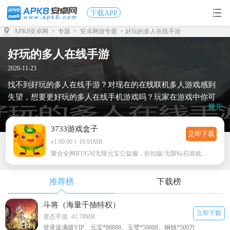
下载APP
APK8安卓网
>
专题
>
安卓网游专题
> 好玩的多人在线手游
好玩的多人在线手游
2020-11-23
找不到好玩的多人在线手游？对现在的在线联机多人游戏感到
失望，想要更好玩的多人在线手机游戏吗？玩家在游戏中你可
展开
以和你的小伙伴们一起联机对战，丰富的关卡内容，特色的挑
战玩法，这里有最新最全最好玩的手机游戏，2020你最好的选
3733游戏盒子
择，想要玩了吗？满足你的欲望，快点拿起手机下载吧！
立即下载
v1.60.00
16.91MB
聚合全网BT/GM无限元宝公益服，折扣版/无限钻石游戏下载
推荐榜
下载榜
斗将（海量千抽特权）
立即下载
变态手游
41.78MB
登录送满级VIP、元宝*88888、玉璧*58888、铜钱*500万