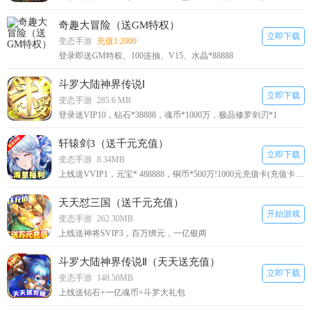
奇趣大冒险（送GM特权）
立即下载
变态手游
充值1:2000
登录即送GM特权、100连抽、V15、水晶*88888
斗罗大陆神界传说Ⅰ
立即下载
变态手游
285.6 MB
登录送VIP10，钻石*38888，魂币*1000万，极品修罗剑刃*1
轩辕剑3（送千元充值）
立即下载
变态手游
8.34MB
上线送VVIP1，元宝* 488888，铜币*500万!1000元充值卡(充值卡在背包内，1000充值卡使用可升级vvip1)
天天怼三国（送千元充值）
开始游戏
变态手游
262.30MB
上线送神将SVIP3，百万绑元，一亿银两
斗罗大陆神界传说Ⅱ（天天送充值）
立即下载
变态手游
148.50MB
上线送钻石+一亿魂币+斗罗大礼包