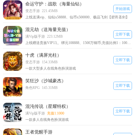
命运守护：战歌（海量仙钻）
开始游戏
变态手游
221.45MB
上线送满vip、仙钻x58888、仙币x500000、极品飞剑【碧宵圣剑】
混元劫（送海量充值）
立即下载
满Vip版手游
223.12MB
上线赠送贵族VIP13,、绑元108888、1500万铜币;充值比例1：1000，首充双倍;
十虎（满屏光柱）
立即下载
变态手游
154.33MB
一款大型多人在线角色扮演游戏
笑狂沙（沙城豪杰）
立即下载
角色RPG
145.31MB
混沌传说（星耀特权）
立即下载
满Vip版手游
充值1:1000
一款多人在线角色扮演游戏
王者觉醒手游