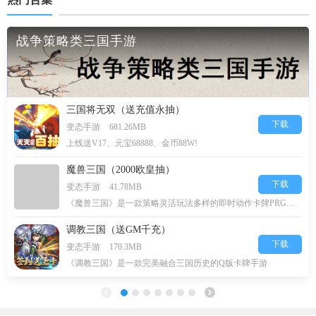
战争策略类三国手游
三国将无双（送充值永抽）
下载
变态手游
681.26MB
上线送V17、元宝68888、金币88W!
魔兽三国（2000欧皇抽）
下载
变态手游
41.78MB
《魔兽三国》是一款策略灵活玩法多样的即时动作卡牌PRG游戏，
调教三国（送GM千充）
下载
变态手游
170.3MB
《调教三国》是一款完美融合三国历史的Q版卡牌手游