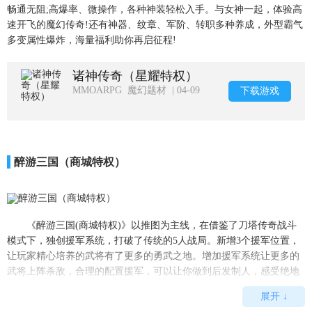
畅通无阻;高爆率、微操作，各种神装轻松入手。与女神一起，体验高
速开飞的魔幻传奇!还有神器、纹章、军阶、转职多种养成，外型霸气
多变属性爆炸，海量福利助你再启征程!
诸神传奇（星耀特权）
MMOARPG 魔幻题材 | 04-09
下载游戏
醉游三国（商城特权）
《醉游三国(商城特权)》以推图为主线，在借鉴了刀塔传奇战斗
模式下，独创援军系统，打破了传统的5人战局。新增3个援军位置，
让玩家精心培养的武将有了更多的勇武之地。增加援军系统让更多的
武将上阵杀敌，合理的配置援军，可以让你做到后发制人，感受绝地
反击的快乐。
展开 ↓