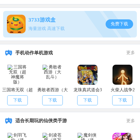
醉游三国（商城特权）
卡牌 回合制 三国题材 | 04-07
下载游戏
3733游戏盒
免费下载
海量游戏 高速下载
小8游戏盒子
手机动作单机游戏
更多
小8游戏盒子聚合全网BT游戏、无限元宝公益服手游、上线即送
满VIP无限元宝服。海量变态版手游供你选择!独家BT版游戏下载平
台，优惠福利享不停，喜爱手游的玩家千万不要错过小8游戏盒子。
小8游戏盒子
三国将无双（超
勇敢者西游（大
龙珠真武道会3
火柴人战争2
手游盒子 游戏盒子 bt手游盒子 | 08-12
下载游戏
神魔将版）
乱斗）
下载
下载
下载
下载
以上就是本期为各位小伙伴们带来的游戏了，希望大家能够喜欢
适合长期玩的仙侠类手游
更多
哦。来APK8安卓网，你想玩的游戏全都在这里。