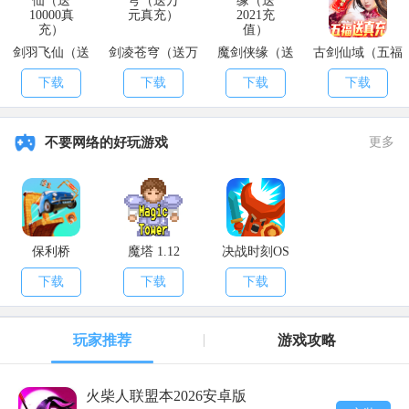
剑羽飞仙（送
剑凌苍穹（送万
魔剑侠缘（送
古剑仙域（五福
10000真充）
元真充）
2021充值）
送真充）
下载
下载
下载
下载
不要网络的好玩游戏
更多
保利桥
魔塔 1.12
决战时刻OS
下载
下载
下载
玩家推荐
游戏攻略
火柴人联盟本2026安卓版