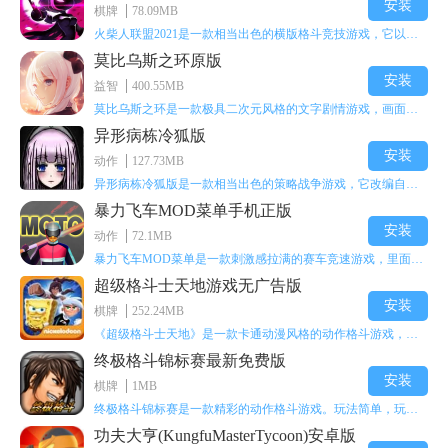
安装
棋牌
78.09MB
火柴人联盟2021是一款相当出色的横版格斗竞技游戏，它以火柴人形象高度还原了知名端游《英雄联盟》里的众多英雄。玩家能够自由挑选两名火柴人英雄开启自己的战斗秀，这里有着炫酷的技能特效和一流的打击感，感兴趣的话就快来体验火柴人联盟2021吧！
莫比乌斯之环原版
安装
益智
400.55MB
莫比乌斯之环是一款极具二次元风格的文字剧情游戏，画面达到动画级别的视觉效果，玩家将帮助游戏中的二次元少女达成心愿，感兴趣的玩家不妨来体验一下这款游戏！
异形病栋冷狐版
安装
动作
127.73MB
异形病栋冷狐版是一款相当出色的策略战争游戏，它改编自同名电影。玩家会进入一座遍布未知与恐惧的废弃病楼，探寻里面的秘密，揭开潜藏在黑暗里的真相。在游戏过程中，玩家要收集线索和道具，破解各种谜团，还要躲避或者对抗怪物。这款游戏支持中文字幕，能带来沉浸式的恐怖体验，很适合喜爱恐怖解谜的玩家。
暴力飞车MOD菜单手机正版
安装
动作
72.1MB
暴力飞车MOD菜单是一款刺激感拉满的赛车竞速游戏，里面有海量顶级超跑等着玩家去解锁和驾驶。游戏还加入了充满悬念的隐藏宝箱系统，打开宝箱能获得稀有道具、性能强化组件和特殊奖励，这些都能大大提高通关效率和竞技优势，玩起来紧张又爽快，沉浸感特别强。
超级格斗士天地游戏无广告版
安装
棋牌
252.24MB
《超级格斗士天地》是一款卡通动漫风格的动作格斗游戏，能瞬间点燃你的格斗激情，让你迅速热血沸腾。游戏里有海绵宝宝、超能小子、幻影丹尼等众多热门角色可供挑选，趣味性拉满，玩起来容易上瘾，绝对是打发无聊时光的绝佳选择。对这款游戏感兴趣的朋友，欢迎来天尚站体验~
终极格斗锦标赛最新免费版
安装
棋牌
1MB
终极格斗锦标赛是一款精彩的动作格斗游戏。玩法简单，玩家只需滑动手势，就能施展出华丽的史诗动作与超级连招。不断提升、升级你的战斗技能吧！欢迎前来体验！在原有基础上，操作体验进行了一定优化，玩家操作将更加简洁流畅，还能为角色添加特殊能力与招式。喜欢这类游戏的玩家可千万别错过！
功夫大亨(KungfuMasterTycoon)安卓版