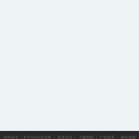
软件提交
|
关于APK8安卓网
|
联系方式
|
下载帮助
|
广告联系
|
网站地图