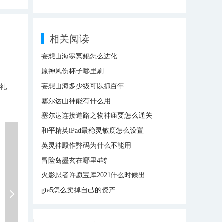
相关阅读
妄想山海寒冥鲲怎么进化
原神风伤杯子哪里刷
妄想山海多少级可以抓百年
戏礼
塞尔达山神能有什么用
塞尔达连接道路之物神庙要怎么通关
和平精英iPad最稳灵敏度怎么设置
英灵神殿作弊码为什么不能用
冒险岛墨玄在哪里4转
火影忍者许愿宝库2021什么时候出
gta5怎么卖掉自己的资产