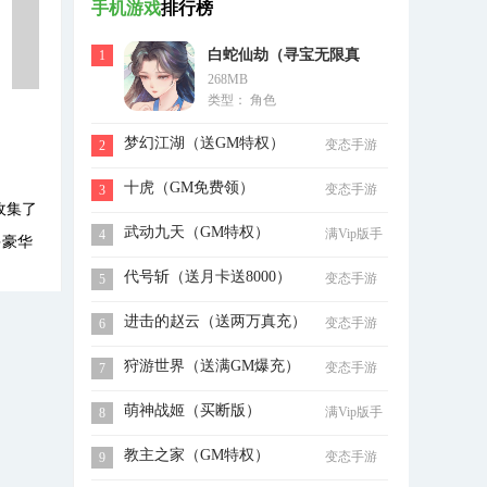
手机游戏
排行榜
白蛇仙劫（寻宝无限真
1
268MB
充）
类型： 角色
梦幻江湖（送GM特权）
变态手游
2
十虎（GM免费领）
变态手游
3
收集了
武动九天（GM特权）
满Vip版手
4
多豪华
游
代号斩（送月卡送8000）
变态手游
5
进击的赵云（送两万真充）
变态手游
6
狩游世界（送满GM爆充）
变态手游
7
萌神战姬（买断版）
满Vip版手
8
游
教主之家（GM特权）
变态手游
9