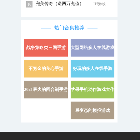
完美传奇（送两万充值）
H5游戏
10
热门合集推荐
战争策略类三国手游
大型网络多人在线游戏
详情 »
不氪金的良心手游
好玩的多人在线手游
详情 »
2021最火的回合制手游
苹果手机动作游戏大作
详情 »
最变态的模拟游戏