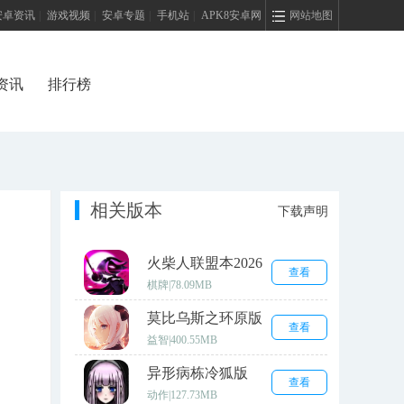
安卓资讯
|
游戏视频
|
安卓专题
|
手机站
|
APK8安卓网
网站地图
资讯
排行榜
相关版本
下载声明
火柴人联盟本2026
查看
安卓版
棋牌
|
78.09MB
莫比乌斯之环原版
查看
益智
|
400.55MB
异形病栋冷狐版
查看
动作
|
127.73MB