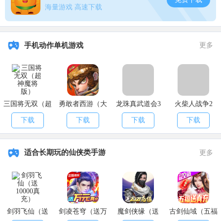
海量游戏 高速下载
手机动作单机游戏
更多
三国将无双（超
勇敢者西游（大
龙珠真武道会3
火柴人战争2
神魔将版）
乱斗）
下载
下载
下载
下载
适合长期玩的仙侠类手游
更多
剑羽飞仙（送
剑凌苍穹（送万
魔剑侠缘（送
古剑仙域（五福