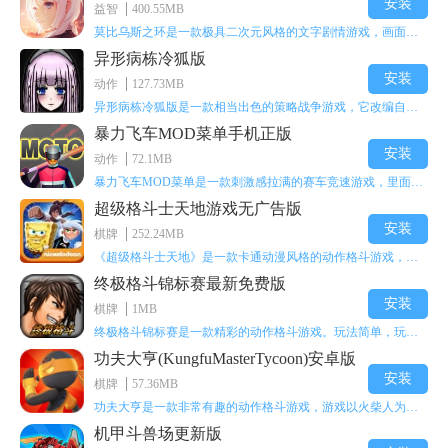
安装
益智
400.55MB
莫比乌斯之环是一款极具二次元风格的文字剧情游戏，画面达到动画级别的视觉效果，玩家将帮助游戏中的二次元少女达成心愿，感兴趣的玩家不妨来体验一下这款游戏！
异形病栋冷狐版
安装
动作
127.73MB
异形病栋冷狐版是一款相当出色的策略战争游戏，它改编自同名电影。玩家会进入一座遍布未知与恐惧的废弃病楼，探寻里面的秘密，揭开潜藏在黑暗里的真相。在游戏过程中，玩家要收集线索和道具，破解各种谜团，还要躲避或者对抗怪物。这款游戏支持中文字幕，能带来沉浸式的恐怖体验，很适合喜爱恐怖解谜的玩家。
暴力飞车MOD菜单手机正版
安装
动作
72.1MB
暴力飞车MOD菜单是一款刺激感拉满的赛车竞速游戏，里面有海量顶级超跑等着玩家去解锁和驾驶。游戏还加入了充满悬念的隐藏宝箱系统，打开宝箱能获得稀有道具、性能强化组件和特殊奖励，这些都能大大提高通关效率和竞技优势，玩起来紧张又爽快，沉浸感特别强。
超级格斗士天地游戏无广告版
安装
棋牌
252.24MB
《超级格斗士天地》是一款卡通动漫风格的动作格斗游戏，能瞬间点燃你的格斗激情，让你迅速热血沸腾。游戏里有海绵宝宝、超能小子、幻影丹尼等众多热门角色可供挑选，趣味性拉满，玩起来容易上瘾，绝对是打发无聊时光的绝佳选择。对这款游戏感兴趣的朋友，欢迎来天尚站体验~
终极格斗锦标赛最新免费版
安装
棋牌
1MB
终极格斗锦标赛是一款精彩的动作格斗游戏。玩法简单，玩家只需滑动手势，就能施展出华丽的史诗动作与超级连招。不断提升、升级你的战斗技能吧！欢迎前来体验！在原有基础上，操作体验进行了一定优化，玩家操作将更加简洁流畅，还能为角色添加特殊能力与招式。喜欢这类游戏的玩家可千万别错过！
功夫大亨(KungfuMasterTycoon)安卓版
安装
棋牌
57.36MB
功夫大亨是一款非常有趣的动作格斗游戏，游戏以火柴人为角色形象，不同职业的角色都拥有独特的特殊效果。玩家可以选择自己喜爱的角色挑战关卡，在关卡中通过施展连续特技来消灭怪物。游戏有着精彩的战斗方式和炫酷的特效，喜欢这类游戏的玩家快来体验功夫大亨吧！
机甲斗兽场更新版