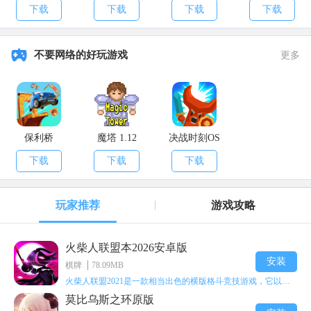
10000真充）
元真充）
2021充值）
送真充）
下载
下载
下载
下载
不要网络的好玩游戏
更多
保利桥
魔塔 1.12
决战时刻OS
下载
下载
下载
玩家推荐
游戏攻略
火柴人联盟本2026安卓版
安装
棋牌
78.09MB
火柴人联盟2021是一款相当出色的横版格斗竞技游戏，它以火柴人形象高度还原了知名端游《英雄联盟》里的众多英雄。玩家能够自由挑选两名火柴人英雄开启自己的战斗秀，这里有着炫酷的技能特效和一流的打击感，感兴趣的话就快来体验火柴人联盟2021吧！
莫比乌斯之环原版