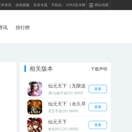
安卓资讯
|
游戏视频
|
安卓专题
|
手机站
|
APK8安卓网
网站地图
资讯
排行榜
相关版本
下载声明
仙元天下（无限送
查看
充值）
满Vip版手游
|
201.08MB
仙元天下（永久寻
查看
宝）
变态手游
|
201.08MB
仙元天下
查看
角色RPG
|
201.08MB