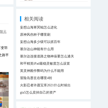
相关阅读
妄想山海寒冥鲲怎么进化
无限元
原神风伤杯子哪里刷
妄想山海多少级可以抓百年
百变羽
塞尔达山神能有什么用
之路平
塞尔达连接道路之物神庙要怎么通关
和平精英iPad最稳灵敏度怎么设置
英灵神殿作弊码为什么不能用
冒险岛墨玄在哪里4转
火影忍者许愿宝库2021什么时候出
gta5怎么卖掉自己的资产