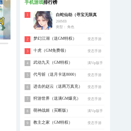
手机游戏
排行榜
白蛇仙劫（寻宝无限真
1
268MB
充）
类型： 角色
梦幻江湖（送GM特权）
变态手游
2
十虎（GM免费领）
变态手游
3
武动九天（GM特权）
满Vip版手
4
游
代号斩（送月卡送8000）
变态手游
5
进击的赵云（送两万真充）
变态手游
6
狩游世界（送满GM爆充）
变态手游
7
萌神战姬（买断版）
满Vip版手
8
游
教主之家（GM特权）
变态手游
9