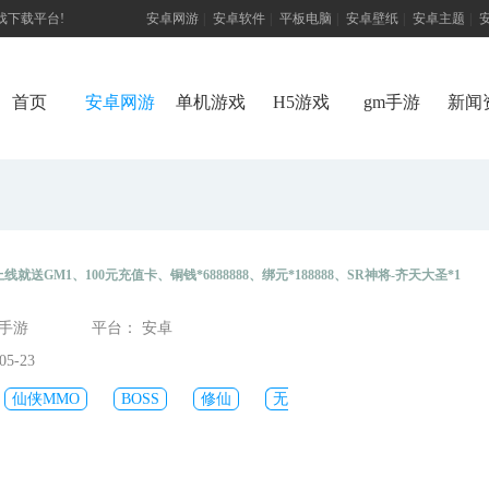
游戏下载平台!
安卓网游
|
安卓软件
|
平板电脑
|
安卓壁纸
|
安卓主题
|
首页
安卓网游
单机游戏
H5游戏
gm手游
新闻
上线就送GM1、100元充值卡、铜钱*6888888、绑元*188888、SR神将-齐天大圣*1
态手游
平台： 安卓
5-23
仙侠MMO
BOSS
修仙
无
版