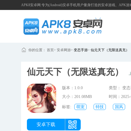
APK8安卓网:专为(Android)安卓手机用户量身打造的安卓游戏、APK
你的位置：
首页
>
安卓网游
>
变态手游
>
仙元天下（无限送真充）
仙元天下（无限送真充）
版本：1.0.0
类型： 变
大小：201.08MB
时间：2025-0
14:00:40
标签:
萌宠
特技
国风
限
唯美
仙元天下无限充值
安卓下载