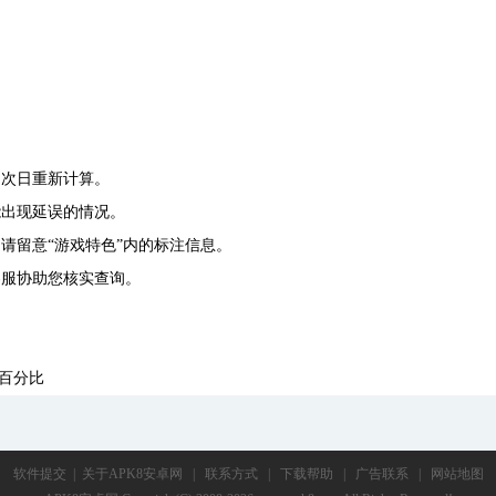
，次日重新计算。
能出现延误的情况。
请留意“游戏特色”内的标注信息。
客服协助您核实查询。
的百分比
软件提交
|
关于APK8安卓网
|
联系方式
|
下载帮助
|
广告联系
|
网站地图