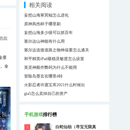
相关阅读
妄想山海寒冥鲲怎么进化
原神风伤杯子哪里刷
妄想山海多少级可以抓百年
色扮
塞尔达山神能有什么用
塞尔达连接道路之物神庙要怎么通关
全景
和平精英iPad最稳灵敏度怎么设置
验。全
英灵神殿作弊码为什么不能用
冒险岛墨玄在哪里4转
火影忍者许愿宝库2021什么时候出
gta5怎么卖掉自己的资产
手机游戏
排行榜
白蛇仙劫（寻宝无限真
1