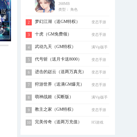
268MB
充）
类型： 角色
梦幻江湖（送GM特权）
变态手游
2
十虎（GM免费领）
变态手游
3
武动九天（GM特权）
满Vip版手
4
游
代号斩（送月卡送8000）
变态手游
5
进击的赵云（送两万真充）
变态手游
6
狩游世界（送满GM爆充）
变态手游
7
萌神战姬（买断版）
满Vip版手
8
游
教主之家（GM特权）
变态手游
9
完美传奇（送两万充值）
H5游戏
10