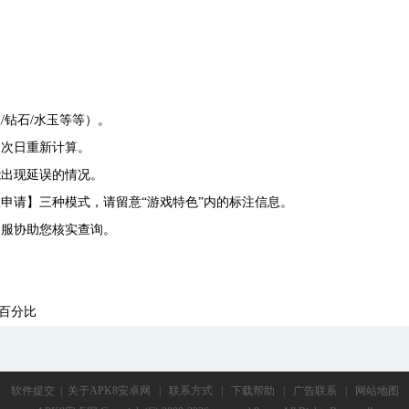
/钻石/水玉等等）。
，次日重新计算。
能出现延误的情况。
申请】三种模式，请留意“游戏特色”内的标注信息。
客服协助您核实查询。
的百分比
软件提交
|
关于APK8安卓网
|
联系方式
|
下载帮助
|
广告联系
|
网站地图