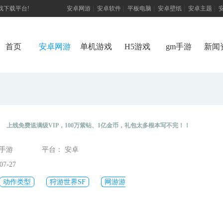
游戏下载平台!
安卓网游
|
安卓软件
|
平板电脑
|
安卓壁纸
|
安卓主题
|
首页
安卓网游
单机游戏
H5游戏
gm手游
新闻
）
）
上线免费送满级VIP，100万紫钻、1亿金币，礼包太多根本写不完！！
态手游
平台： 安卓
7-27
动作类型
狩游世界SF
网游游