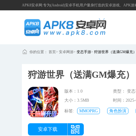
APK8安卓网:专为(Android)安卓手机用户量身打造的安卓游戏、APK
你的位置：
首页
>
安卓网游
>
变态手游
>
狩游世界（送满GM爆充
狩游世界（送满GM爆充
版本：1.0
类型： 变
大小：3.5MB
时间：2025-0
13:50:08
标签:
MMOPRG
角色扮演
戏
sf手游
gm手游
安卓下载