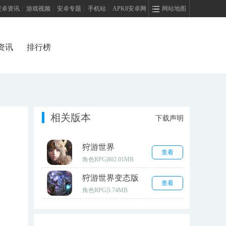
安卓资讯
|
游戏视频
|
安卓专题
|
手机站
|
APK8安卓网
网站地图
资讯
排行榜
相关版本
下载声明
狩游世界
查看
角色RPG
|
802.01MB
狩游世界变态版
查看
角色RPG
|
5.74MB