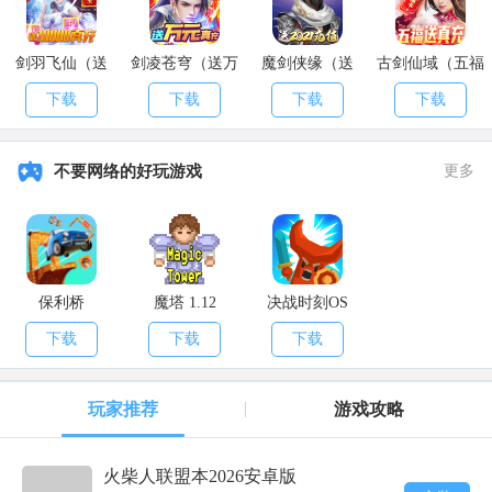
剑羽飞仙（送
剑凌苍穹（送万
魔剑侠缘（送
古剑仙域（五福
10000真充）
元真充）
2021充值）
送真充）
下载
下载
下载
下载
不要网络的好玩游戏
更多
保利桥
魔塔 1.12
决战时刻OS
下载
下载
下载
玩家推荐
游戏攻略
火柴人联盟本2026安卓版