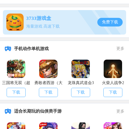
大概8月内就出了吧，只是推测，仅供参考，一切以实际情况为
准。
3733游戏盒
免费下载
基本上就是以上的时间会推出了。
海量游戏 高速下载
火影忍者手游许愿宝库2021上架时间表分享-游戏介绍
手机动作单机游戏
更多
《火影忍者手游》是一款火影忍者IP的正版横版格斗冒险类手
游，游戏中你可以跟随着木叶忍者的步伐重新踏上疾风传的冒险之
旅，同时除去精彩的剧情外你还可以和各路高手切磋格斗技巧成为最
强的火之忍者。
以上就是小编给大家带来的
火影忍者手游许愿宝库2021上架时间
三国将无双（超
勇敢者西游（大
龙珠真武道会3
火柴人战争2
表讲解
，更多火影忍者攻略请关注
APK8安卓网!
神魔将版）
乱斗）
下载
下载
下载
下载
适合长期玩的仙侠类手游
更多