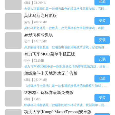
安装
棋牌
78.09MB
火柴人联盟2021是一款相当出色的横版格斗竞技游戏，它以火柴人形象高度还原了知名端游《英雄联盟》里的众多英雄。玩家能够自由挑选两名火柴人英雄开启自己的战斗秀，这里有着炫酷的技能特效和一流的打击感，感兴趣的话就快来体验火柴人联盟2021吧！
莫比乌斯之环原版
安装
益智
400.55MB
莫比乌斯之环是一款极具二次元风格的文字剧情游戏，画面达到动画级别的视觉效果，玩家将帮助游戏中的二次元少女达成心愿，感兴趣的玩家不妨来体验一下这款游戏！
异形病栋冷狐版
安装
动作
127.73MB
异形病栋冷狐版是一款相当出色的策略战争游戏，它改编自同名电影。玩家会进入一座遍布未知与恐惧的废弃病楼，探寻里面的秘密，揭开潜藏在黑暗里的真相。在游戏过程中，玩家要收集线索和道具，破解各种谜团，还要躲避或者对抗怪物。这款游戏支持中文字幕，能带来沉浸式的恐怖体验，很适合喜爱恐怖解谜的玩家。
暴力飞车MOD菜单手机正版
安装
动作
72.1MB
暴力飞车MOD菜单是一款刺激感拉满的赛车竞速游戏，里面有海量顶级超跑等着玩家去解锁和驾驶。游戏还加入了充满悬念的隐藏宝箱系统，打开宝箱能获得稀有道具、性能强化组件和特殊奖励，这些都能大大提高通关效率和竞技优势，玩起来紧张又爽快，沉浸感特别强。
超级格斗士天地游戏无广告版
安装
棋牌
252.24MB
《超级格斗士天地》是一款卡通动漫风格的动作格斗游戏，能瞬间点燃你的格斗激情，让你迅速热血沸腾。游戏里有海绵宝宝、超能小子、幻影丹尼等众多热门角色可供挑选，趣味性拉满，玩起来容易上瘾，绝对是打发无聊时光的绝佳选择。对这款游戏感兴趣的朋友，欢迎来天尚站体验~
终极格斗锦标赛最新免费版
安装
棋牌
1MB
终极格斗锦标赛是一款精彩的动作格斗游戏。玩法简单，玩家只需滑动手势，就能施展出华丽的史诗动作与超级连招。不断提升、升级你的战斗技能吧！欢迎前来体验！在原有基础上，操作体验进行了一定优化，玩家操作将更加简洁流畅，还能为角色添加特殊能力与招式。喜欢这类游戏的玩家可千万别错过！
功夫大亨(KungfuMasterTycoon)安卓版