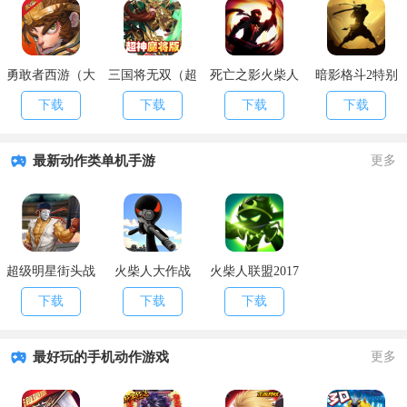
勇敢者西游（大
三国将无双（超
死亡之影火柴人
暗影格斗2特别
乱斗）
神魔将版）
格斗
版
下载
下载
下载
下载
最新动作类单机手游
更多
超级明星街头战
火柴人大作战
火柴人联盟2017
斗世界
破解版
下载
下载
下载
最好玩的手机动作游戏
更多