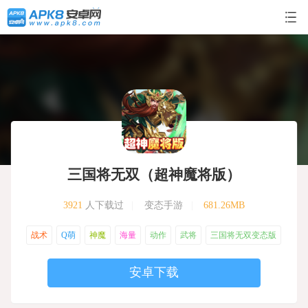
三国将无双（超神魔将版）
3921
人下载过
|
变态手游
|
681.26MB
战术
Q萌
神魔
海量
动作
武将
三国将无双变态版
安卓下载