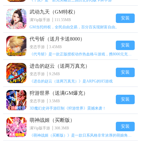
《十虎》是一款完美融合三国历史的Q版卡牌手游
武动九天（GM特权）
安装
满Vip版手游
111.55MB
GM当托特权，全民自由交易，百分百实现财富自由。
代号斩（送月卡送8000）
安装
变态手游
3.45MB
《代号斩》是一款正版授权动作热血格斗游戏，携8000元充值壕礼福利来袭！
进击的赵云（送两万真充）
安装
变态手游
9.2MB
《进击的赵云（送两万真充）》是ARPG的H5游戏
狩游世界（送满GM爆充）
安装
变态手游
3.5MB
3D魔幻史诗手游巨制《狩游世界》震撼来袭！
萌神战姬（买断版）
安装
满Vip版手游
308.3MB
《萌神战姬（买断版）》是一款日系风格非常浓厚的萌娘角色扮演策略卡牌手游