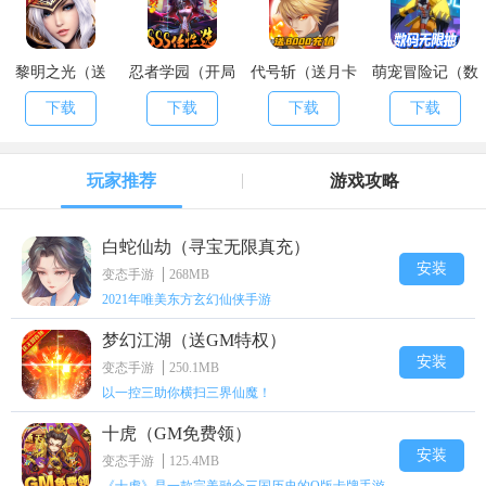
黎明之光（送
忍者学园（开局
代号斩（送月卡
萌宠冒险记（数
500W钻石）
SSS）
送8000）
码无限抽）
下载
下载
下载
下载
玩家推荐
游戏攻略
白蛇仙劫（寻宝无限真充）
安装
变态手游
268MB
2021年唯美东方玄幻仙侠手游
梦幻江湖（送GM特权）
安装
变态手游
250.1MB
以一控三助你横扫三界仙魔！
十虎（GM免费领）
安装
变态手游
125.4MB