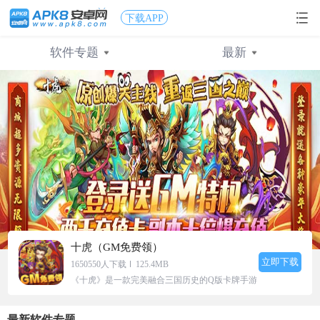
下载APP
软件专题
最新
代号斩（送月卡送8000）
代号斩（送月卡送8000）
不限
最新
单机专题
人气
网游专题
立即下载
1619793人下载
1619793人下载
3.45MB
3.45MB
《代号斩》是一款正版授权动作热血格斗游戏，携8000元充值壕礼福利来袭！
《代号斩》是一款正版授权动作热血格斗游戏，携8000元充值壕礼福利来袭！
软件专题
儿童专题
蜜小助
白蛇仙劫（寻宝无限真充）
十虎（GM免费领）
武动九天（GM特权）
蜜小助
立即下载
立即下载
立即下载
2215715人下载
1734438人下载
1650550人下载
1624702人下载
2215715人下载
8.51MB
268MB
125.4MB
111.55MB
8.51MB
30w+恋爱聊天回复话术，教你怎么追女生！
2021年唯美东方玄幻仙侠手游
《十虎》是一款完美融合三国历史的Q版卡牌手游
GM当托特权，全民自由交易，百分百实现财富自由。
30w+恋爱聊天回复话术，教你怎么追女生！
最新软件专题