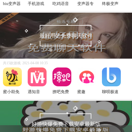
biu变声器
手机游戏
吃鸡语音
变声器专
终极变声
免费版
语音变声
变声器
家
器
器
最好用的免费聊天软件
共15款游戏 2021-04-08 10:35
蜜小助免
遇知音
撩吧免费
蜜趣
聊呗极速
费版
版
版
好游快爆免费下载安卓最新版