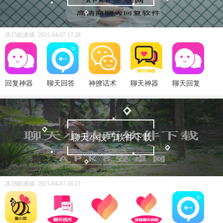
共15款游戏 2021-04-07 17:28
回复神器
聊天回答
神撩话术
聊天神器
聊天回复
免费版
神器安卓
免费版
神器app
版
聊天小技巧软件下载
共18款游戏 2021-04-07 16:27