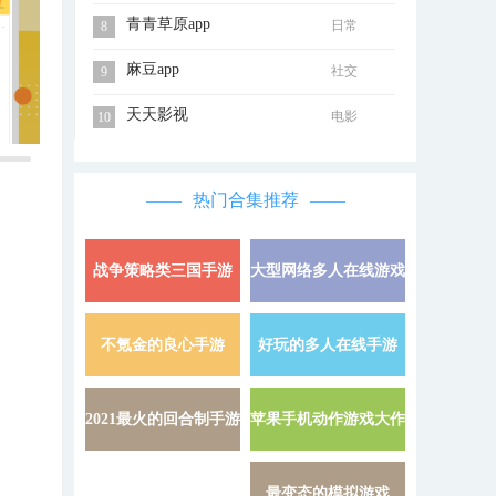
青青草原app
日常
8
麻豆app
社交
9
天天影视
电影
10
热门合集推荐
战争策略类三国手游
大型网络多人在线游戏
详情 »
不氪金的良心手游
好玩的多人在线手游
详情 »
2021最火的回合制手游
苹果手机动作游戏大作
详情 »
最变态的模拟游戏