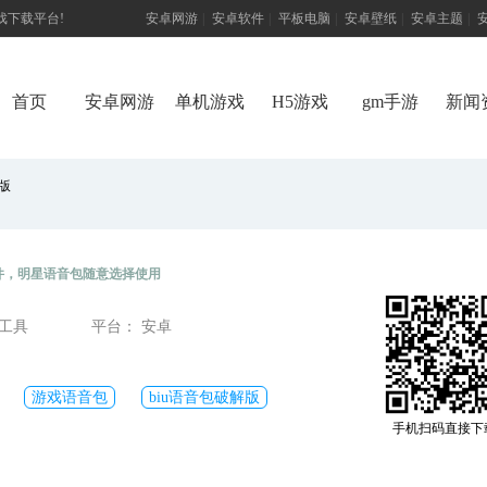
游戏下载平台!
安卓网游
|
安卓软件
|
平板电脑
|
安卓壁纸
|
安卓主题
|
首页
安卓网游
单机游戏
H5游戏
gm手游
新闻
版
件，明星语音包随意选择使用
戏工具
平台： 安卓
游戏语音包
biu语音包破解版
手机扫码直接下