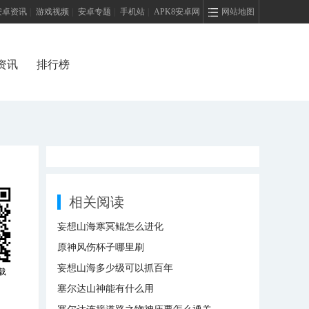
安卓资讯
|
游戏视频
|
安卓专题
|
手机站
|
APK8安卓网
网站地图
资讯
排行榜
相关阅读
妄想山海寒冥鲲怎么进化
原神风伤杯子哪里刷
妄想山海多少级可以抓百年
载
塞尔达山神能有什么用