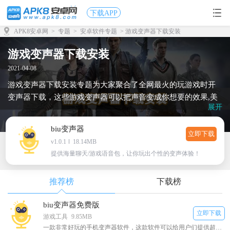
下载APP
APK8安卓网
>
专题
>
安卓软件专题
> 游戏变声器下载安装
游戏变声器下载安装
2021-04-08
游戏变声器下载安装专题为大家聚合了全网最火的玩游戏时开
变声器下载，这些游戏变声器可以把声音变成你想要的效果,美
展开
女、成熟、老人等统统都能满足!，想了解更多有关免费游戏变
声器内容，就到apk8安卓网！
biu变声器
立即下载
v1.0.1
18.14MB
提供海量聊天/游戏语音包，让你玩出个性的变声体验！
推荐榜
下载榜
biu变声器免费版
立即下载
游戏工具
9.85MB
一款非常好玩的手机变声器软件，这款软件可以给用户们提供超多好玩有趣的语音包