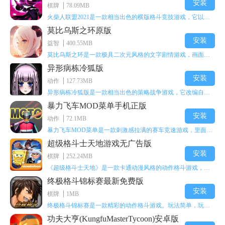
安装
棋牌
78.09MB
一款多角色无限制3D动作手游。玩家通过实时判定的技能伤害与多元
火柴人联盟2021是一款相当出色的横版格斗竞技游戏，它以火柴人形象高度还原了知名端游《英雄联盟》里的众多英雄。玩家能够自由挑选两名火柴人英雄开启自己的战斗秀，这里有着炫酷的技能特效和一流的打击感，感兴趣的话就快来体验火柴人联盟2021吧！
化的玩法亲历三国传奇征途。凭借具有明确定位职业、打击动作无限
莫比乌斯之环原版
制等战斗玩法，足以让玩家欲罢不能。
安装
益智
400.55MB
莫比乌斯之环是一款极具二次元风格的文字剧情游戏，画面达到动画级别的视觉效果，玩家将帮助游戏中的二次元少女达成心愿，感兴趣的玩家不妨来体验一下这款游戏！
小小三国无双（商城特权）
异形病栋冷狐版
三国题材 MMOARPG | 10-22
下载游戏
安装
动作
127.73MB
异形病栋冷狐版是一款相当出色的策略战争游戏，它改编自同名电影。玩家会进入一座遍布未知与恐惧的废弃病楼，探寻里面的秘密，揭开潜藏在黑暗里的真相。在游戏过程中，玩家要收集线索和道具，破解各种谜团，还要躲避或者对抗怪物。这款游戏支持中文字幕，能带来沉浸式的恐怖体验，很适合喜爱恐怖解谜的玩家。
暴力飞车MOD菜单手机正版
安装
动作
72.1MB
小8游戏盒子
暴力飞车MOD菜单是一款刺激感拉满的赛车竞速游戏，里面有海量顶级超跑等着玩家去解锁和驾驶。游戏还加入了充满悬念的隐藏宝箱系统，打开宝箱能获得稀有道具、性能强化组件和特殊奖励，这些都能大大提高通关效率和竞技优势，玩起来紧张又爽快，沉浸感特别强。
超级格斗士天地游戏无广告版
小8游戏盒子聚合全网BT游戏、无限元宝公益服手游、上线即送
安装
棋牌
252.24MB
满VIP无限元宝服。海量变态版手游供你选择!独家BT版游戏下载平
《超级格斗士天地》是一款卡通动漫风格的动作格斗游戏，能瞬间点燃你的格斗激情，让你迅速热血沸腾。游戏里有海绵宝宝、超能小子、幻影丹尼等众多热门角色可供挑选，趣味性拉满，玩起来容易上瘾，绝对是打发无聊时光的绝佳选择。对这款游戏感兴趣的朋友，欢迎来天尚站体验~
台，优惠福利享不停，喜爱手游的玩家千万不要错过小8游戏盒子。
终极格斗锦标赛最新免费版
安装
棋牌
1MB
小8游戏盒子
终极格斗锦标赛是一款精彩的动作格斗游戏。玩法简单，玩家只需滑动手势，就能施展出华丽的史诗动作与超级连招。不断提升、升级你的战斗技能吧！欢迎前来体验！在原有基础上，操作体验进行了一定优化，玩家操作将更加简洁流畅，还能为角色添加特殊能力与招式。喜欢这类游戏的玩家可千万别错过！
手游盒子 游戏盒子 bt手游盒子 | 08-12
下载游戏
功夫大亨(KungfuMasterTycoon)安卓版