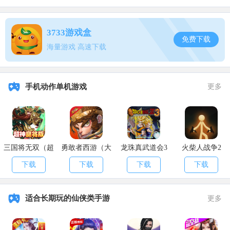
魔幻客栈（送海量充值）
3733游戏盒
免费下载
海量游戏 高速下载
手机动作单机游戏
更多
三国将无双（超
勇敢者西游（大
龙珠真武道会3
火柴人战争2
神魔将版）
乱斗）
《魔幻客栈》是一款卡通魔幻风格的卡牌游戏，上线就送VIP14，10
下载
下载
下载
下载
万钻石，500万金币，每天都有充值卡免费放送。精美的游戏设计画
面，强力又酷炫的合体技能，带给你无与伦比的精彩体验。趣味十足
的剧情设定，东方传说、西方诸神、风暴世界、三国无双，四大阵营
适合长期玩的仙侠类手游
更多
风格各异的传说英雄为你而战，元素结界、夺宝奇兵梦幻宝藏、罗生
门等诸多特色内容等你体验。还等什么，快来魔幻客栈一探究竟吧!