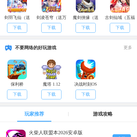
魔幻客栈（送海量充值）
魔幻 卡牌 | 10-23
下载游戏
剑羽飞仙（送
剑凌苍穹（送万
魔剑侠缘（送
古剑仙域（五福
10000真充）
元真充）
2021充值）
送真充）
下载
下载
下载
下载
小小三国无双（商城特权）
不要网络的好玩游戏
更多
保利桥
魔塔 1.12
决战时刻OS
下载
下载
下载
玩家推荐
游戏攻略
火柴人联盟本2026安卓版