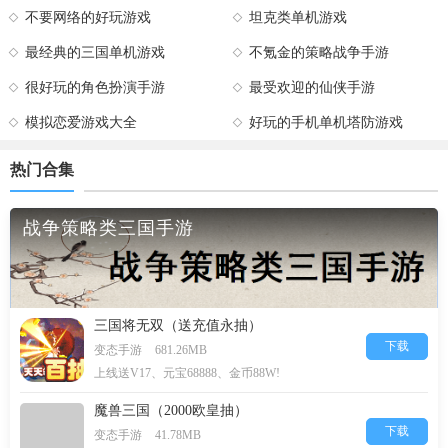
不要网络的好玩游戏
坦克类单机游戏
最经典的三国单机游戏
不氪金的策略战争手游
很好玩的角色扮演手游
最受欢迎的仙侠手游
模拟恋爱游戏大全
好玩的手机单机塔防游戏
热门合集
战争策略类三国手游
三国将无双（送充值永抽）
下载
变态手游
681.26MB
上线送V17、元宝68888、金币88W!
魔兽三国（2000欧皇抽）
下载
变态手游
41.78MB