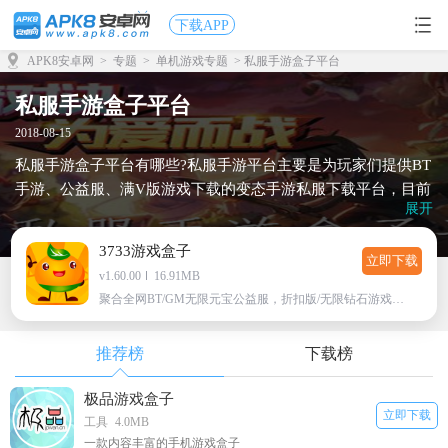
下载APP
APK8安卓网
>
专题
>
单机游戏专题
> 私服手游盒子平台
私服手游盒子平台
2018-08-15
私服手游盒子平台有哪些?私服手游平台主要是为玩家们提供BT
手游、公益服、满V版游戏下载的变态手游私服下载平台，目前
展开
关于提供这一类游戏下载的平台还是比较多，比如3733游戏平
台、手机玩、乐嗨嗨平台，那么哪一个私服手游盒子平台比较
3733游戏盒子
好呢?下面小编带大家一起来看看吧!
立即下载
v1.60.00
16.91MB
聚合全网BT/GM无限元宝公益服，折扣版/无限钻石游戏下载
推荐榜
下载榜
极品游戏盒子
立即下载
工具
4.0MB
一款内容丰富的手机游戏盒子