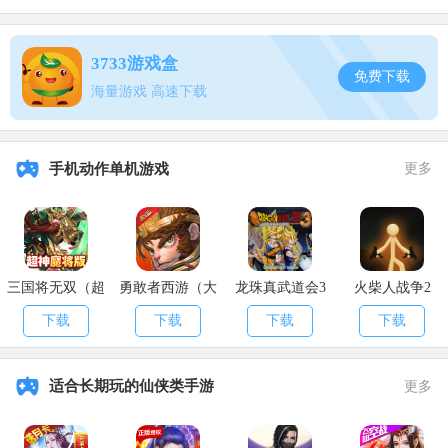
1-999-759-3483 (SKY-DIVE)
3733游戏盒
Moon Gravity
免费下载
海量游戏 高速下载
1-999-356-2837 (FLOATER)
Recharge Ability
手机动作单机游戏
更多
1-999-769-3787 (POWER-UP)
Slow Motion (enter 3 times for more effect)
1-999-756-966 (SLOW-MO)
三国将无双（超
勇敢者西游（大
龙珠真武道会3
火柴人战争2
神魔将版）
乱斗）
Skyfall
下载
下载
下载
下载
1-999-759-3255 (SKY-FALL)
适合长期玩的仙侠类手游
更多
Spawn Comet
1-999-266-38 (COMET)