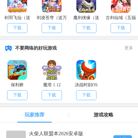
Spawn PCJ-600 Motorcycle
剑羽飞仙（送
剑凌苍穹（送万
魔剑侠缘（送
古剑仙域（五福
10000真充）
元真充）
2021充值）
送真充）
1-999-762-538 (ROCKET)
下载
下载
下载
下载
Spawn Rapid GT
不要网络的好玩游戏
更多
1-999-727-4348 (RAPID-GT)
Spawn Trashmaster
1-999-872-433 (TRASHED)
保利桥
魔塔 1.12
决战时刻OS
Spawn Buzzard Attack Helicopter
下载
下载
下载
1-999-289-9633 (BUZZ-OFF)
玩家推荐
游戏攻略
火柴人联盟本2026安卓版