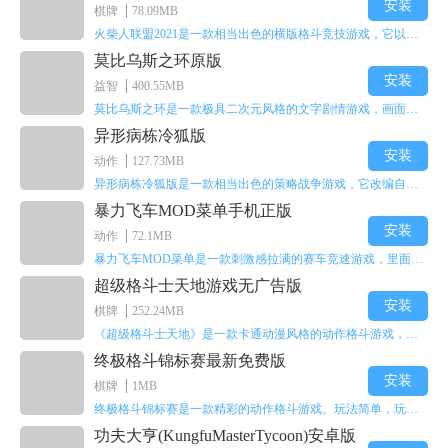
安装
棋牌
78.09MB
火柴人联盟2021是一款相当出色的横版格斗竞技游戏，它以火柴人形象高度还原了知名端游《英雄联盟》里的众多英雄。玩家能够自由挑选两名火柴人英雄开启自己的战斗秀，这里有着炫酷的技能特效和一流的打击感，感兴趣的话就快来体验火柴人联盟2021吧！
莫比乌斯之环原版
安装
益智
400.55MB
莫比乌斯之环是一款极具二次元风格的文字剧情游戏，画面达到动画级别的视觉效果，玩家将帮助游戏中的二次元少女达成心愿，感兴趣的玩家不妨来体验一下这款游戏！
异形病栋冷狐版
安装
动作
127.73MB
异形病栋冷狐版是一款相当出色的策略战争游戏，它改编自同名电影。玩家会进入一座遍布未知与恐惧的废弃病楼，探寻里面的秘密，揭开潜藏在黑暗里的真相。在游戏过程中，玩家要收集线索和道具，破解各种谜团，还要躲避或者对抗怪物。这款游戏支持中文字幕，能带来沉浸式的恐怖体验，很适合喜爱恐怖解谜的玩家。
暴力飞车MOD菜单手机正版
安装
动作
72.1MB
暴力飞车MOD菜单是一款刺激感拉满的赛车竞速游戏，里面有海量顶级超跑等着玩家去解锁和驾驶。游戏还加入了充满悬念的隐藏宝箱系统，打开宝箱能获得稀有道具、性能强化组件和特殊奖励，这些都能大大提高通关效率和竞技优势，玩起来紧张又爽快，沉浸感特别强。
超级格斗士天地游戏无广告版
安装
棋牌
252.24MB
《超级格斗士天地》是一款卡通动漫风格的动作格斗游戏，能瞬间点燃你的格斗激情，让你迅速热血沸腾。游戏里有海绵宝宝、超能小子、幻影丹尼等众多热门角色可供挑选，趣味性拉满，玩起来容易上瘾，绝对是打发无聊时光的绝佳选择。对这款游戏感兴趣的朋友，欢迎来天尚站体验~
终极格斗锦标赛最新免费版
安装
棋牌
1MB
终极格斗锦标赛是一款精彩的动作格斗游戏。玩法简单，玩家只需滑动手势，就能施展出华丽的史诗动作与超级连招。不断提升、升级你的战斗技能吧！欢迎前来体验！在原有基础上，操作体验进行了一定优化，玩家操作将更加简洁流畅，还能为角色添加特殊能力与招式。喜欢这类游戏的玩家可千万别错过！
功夫大亨(KungfuMasterTycoon)安卓版