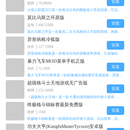
安装
棋牌
78.09MB
火柴人联盟2021是一款相当出色的横版格斗竞技游戏，它以火柴人形象高度还原了知名端游《英雄联盟》里的众多英雄。玩家能够自由挑选两名火柴人英雄开启自己的战斗秀，这里有着炫酷的技能特效和一流的打击感，感兴趣的话就快来体验火柴人联盟2021吧！
莫比乌斯之环原版
安装
益智
400.55MB
莫比乌斯之环是一款极具二次元风格的文字剧情游戏，画面达到动画级别的视觉效果，玩家将帮助游戏中的二次元少女达成心愿，感兴趣的玩家不妨来体验一下这款游戏！
异形病栋冷狐版
安装
动作
127.73MB
异形病栋冷狐版是一款相当出色的策略战争游戏，它改编自同名电影。玩家会进入一座遍布未知与恐惧的废弃病楼，探寻里面的秘密，揭开潜藏在黑暗里的真相。在游戏过程中，玩家要收集线索和道具，破解各种谜团，还要躲避或者对抗怪物。这款游戏支持中文字幕，能带来沉浸式的恐怖体验，很适合喜爱恐怖解谜的玩家。
暴力飞车MOD菜单手机正版
安装
动作
72.1MB
暴力飞车MOD菜单是一款刺激感拉满的赛车竞速游戏，里面有海量顶级超跑等着玩家去解锁和驾驶。游戏还加入了充满悬念的隐藏宝箱系统，打开宝箱能获得稀有道具、性能强化组件和特殊奖励，这些都能大大提高通关效率和竞技优势，玩起来紧张又爽快，沉浸感特别强。
超级格斗士天地游戏无广告版
安装
棋牌
252.24MB
《超级格斗士天地》是一款卡通动漫风格的动作格斗游戏，能瞬间点燃你的格斗激情，让你迅速热血沸腾。游戏里有海绵宝宝、超能小子、幻影丹尼等众多热门角色可供挑选，趣味性拉满，玩起来容易上瘾，绝对是打发无聊时光的绝佳选择。对这款游戏感兴趣的朋友，欢迎来天尚站体验~
终极格斗锦标赛最新免费版
安装
棋牌
1MB
终极格斗锦标赛是一款精彩的动作格斗游戏。玩法简单，玩家只需滑动手势，就能施展出华丽的史诗动作与超级连招。不断提升、升级你的战斗技能吧！欢迎前来体验！在原有基础上，操作体验进行了一定优化，玩家操作将更加简洁流畅，还能为角色添加特殊能力与招式。喜欢这类游戏的玩家可千万别错过！
功夫大亨(KungfuMasterTycoon)安卓版