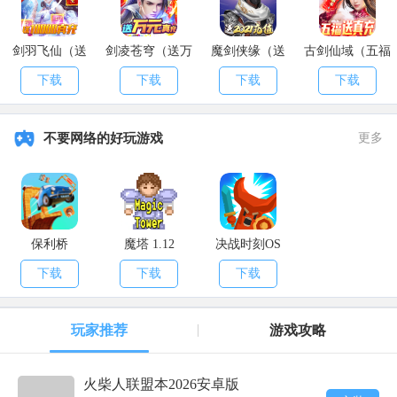
剑羽飞仙（送
剑凌苍穹（送万
魔剑侠缘（送
古剑仙域（五福
10000真充）
元真充）
2021充值）
送真充）
下载
下载
下载
下载
不要网络的好玩游戏
更多
保利桥
魔塔 1.12
决战时刻OS
下载
下载
下载
玩家推荐
游戏攻略
火柴人联盟本2026安卓版