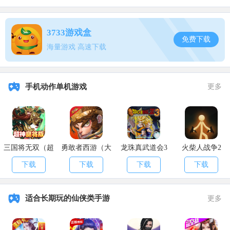
3733游戏盒
免费下载
海量游戏 高速下载
以上就是
魔兽世界最后一片任务攻略
，更多魔兽世界精彩内容，
手机动作单机游戏
更多
敬请关注
APK8安卓网!
三国将无双（超
勇敢者西游（大
龙珠真武道会3
火柴人战争2
神魔将版）
乱斗）
下载
下载
下载
下载
适合长期玩的仙侠类手游
更多