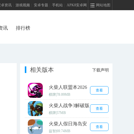
安卓资讯
|
游戏视频
|
安卓专题
|
手机站
|
APK8安卓网
网站地图
资讯
排行榜
相关版本
下载声明
火柴人联盟本2026
查看
安卓版
棋牌
|
78.09MB
火柴人战争3解破版
查看
棋牌
|
57MB
火柴人假日海岛安
查看
卓版
益智
|
69.74MB