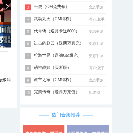
十虎（GM免费领）
变态手游
3
武动九天（GM特权）
满Vip版手
4
游
代号斩（送月卡送8000）
变态手游
5
进击的赵云（送两万真充）
变态手游
6
狩游世界（送满GM爆充）
变态手游
7
萌神战姬（买断版）
满Vip版手
8
游
教主之家（GM特权）
整场的
变态手游
9
完美传奇（送两万充值）
H5游戏
10
热门合集推荐