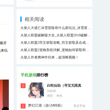
相关阅读
火柴人大逃亡冰雪冒险有什么新玩法_冰雪冒险新玩法介绍
火柴人联盟破解版大全_火柴人联盟2018破解版_火柴人联盟内购破解版大全
火柴人联盟2符文获取攻略_符文获取及合成方法详解
展开
火柴人联盟2宠物系统详解_宠物如何获取和培养攻略
载来玩
火柴人作者携神作归来，超清晰视频！
手机游戏
排行榜
白蛇仙劫（寻宝无限真
1
268MB
充）
类型： 角色
梦幻江湖（送GM特权）
变态手游
2