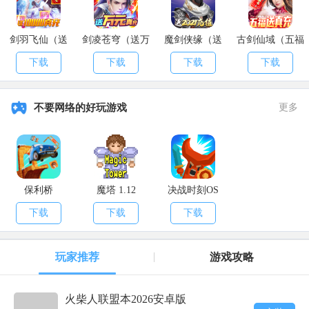
宠物洗练：
宠物洗练
消耗金币和火柴重新生成洗练属性
;宠物根据品质
剑羽飞仙（送
剑凌苍穹（送万
魔剑侠缘（送
古剑仙域（五福
白、蓝、紫、橙、红分别拥有2、3、4、5、6条额外属性，当玩家洗到
10000真充）
元真充）
2021充值）
送真充）
自己想要的属性时，可以锁定想要的属性继续洗练其他属性，避免造
下载
下载
下载
下载
成额外的损失。
宠物进阶
：
消耗与自身宠物属性相同的灵珠
可对宠物进行进阶提升宠
不要网络的好玩游戏
更多
物属性和技能效果;
宠物附身：
每只上阵的宠物可选择一个英雄进行附身，
对所附身英雄
附加100%的属性，操作附身的英雄可放出对应的宠物技能对怪物造成
额外伤害。
(PS：上阵的宠物对所有英雄具有百分之20属性加成，宠物
保利桥
魔塔 1.12
决战时刻OS
技能只有附身的英雄才能使用)
下载
下载
下载
玩家推荐
游戏攻略
火柴人联盟本2026安卓版