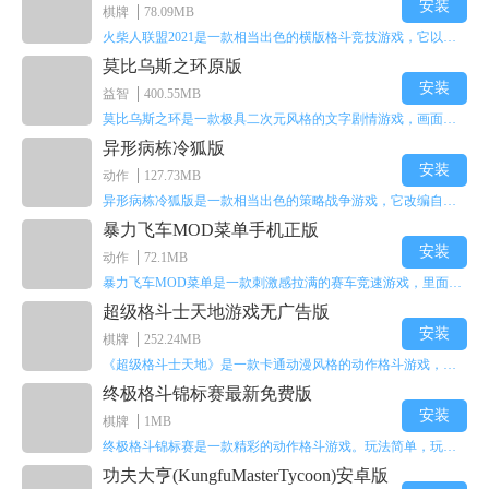
安装
棋牌
78.09MB
火柴人联盟2021是一款相当出色的横版格斗竞技游戏，它以火柴人形象高度还原了知名端游《英雄联盟》里的众多英雄。玩家能够自由挑选两名火柴人英雄开启自己的战斗秀，这里有着炫酷的技能特效和一流的打击感，感兴趣的话就快来体验火柴人联盟2021吧！
莫比乌斯之环原版
安装
益智
400.55MB
以上就是
火柴人联盟2宠物系统详解_宠物如何获取和培养攻略
的
莫比乌斯之环是一款极具二次元风格的文字剧情游戏，画面达到动画级别的视觉效果，玩家将帮助游戏中的二次元少女达成心愿，感兴趣的玩家不妨来体验一下这款游戏！
全部内容!
异形病栋冷狐版
安装
动作
127.73MB
异形病栋冷狐版是一款相当出色的策略战争游戏，它改编自同名电影。玩家会进入一座遍布未知与恐惧的废弃病楼，探寻里面的秘密，揭开潜藏在黑暗里的真相。在游戏过程中，玩家要收集线索和道具，破解各种谜团，还要躲避或者对抗怪物。这款游戏支持中文字幕，能带来沉浸式的恐怖体验，很适合喜爱恐怖解谜的玩家。
暴力飞车MOD菜单手机正版
安装
动作
72.1MB
暴力飞车MOD菜单是一款刺激感拉满的赛车竞速游戏，里面有海量顶级超跑等着玩家去解锁和驾驶。游戏还加入了充满悬念的隐藏宝箱系统，打开宝箱能获得稀有道具、性能强化组件和特殊奖励，这些都能大大提高通关效率和竞技优势，玩起来紧张又爽快，沉浸感特别强。
超级格斗士天地游戏无广告版
安装
棋牌
252.24MB
《超级格斗士天地》是一款卡通动漫风格的动作格斗游戏，能瞬间点燃你的格斗激情，让你迅速热血沸腾。游戏里有海绵宝宝、超能小子、幻影丹尼等众多热门角色可供挑选，趣味性拉满，玩起来容易上瘾，绝对是打发无聊时光的绝佳选择。对这款游戏感兴趣的朋友，欢迎来天尚站体验~
终极格斗锦标赛最新免费版
安装
棋牌
1MB
终极格斗锦标赛是一款精彩的动作格斗游戏。玩法简单，玩家只需滑动手势，就能施展出华丽的史诗动作与超级连招。不断提升、升级你的战斗技能吧！欢迎前来体验！在原有基础上，操作体验进行了一定优化，玩家操作将更加简洁流畅，还能为角色添加特殊能力与招式。喜欢这类游戏的玩家可千万别错过！
功夫大亨(KungfuMasterTycoon)安卓版