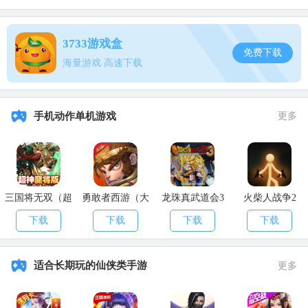
3733游戏盒
免费下载
海量游戏 高速下载
宠物培养
宠物喂食：
宠物
通过吞噬装备或吞噬宠物经验石提升宠物等级从而提
升宠物的属性 。
手机动作单机游戏
更多
三国将无双（超
勇敢者西游（大
龙珠真武道会3
火柴人战争2
神魔将版）
乱斗）
下载
下载
下载
下载
适合长期玩的仙侠类手游
更多