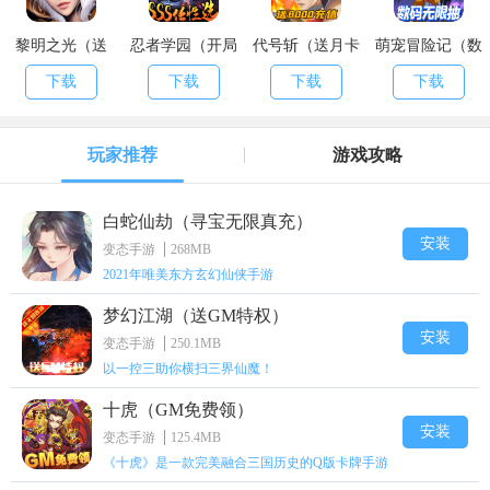
黎明之光（送
忍者学园（开局
代号斩（送月卡
萌宠冒险记（数
500W钻石）
SSS）
送8000）
码无限抽）
下载
下载
下载
下载
玩家推荐
游戏攻略
白蛇仙劫（寻宝无限真充）
安装
变态手游
268MB
2021年唯美东方玄幻仙侠手游
梦幻江湖（送GM特权）
安装
变态手游
250.1MB
以一控三助你横扫三界仙魔！
十虎（GM免费领）
安装
变态手游
125.4MB
《十虎》是一款完美融合三国历史的Q版卡牌手游