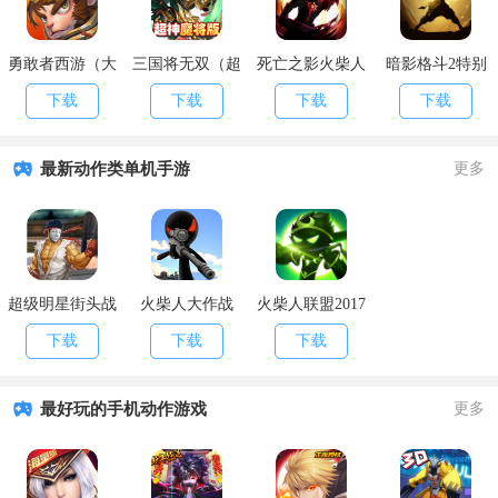
勇敢者西游（大
三国将无双（超
死亡之影火柴人
暗影格斗2特别
乱斗）
神魔将版）
格斗
版
下载
下载
下载
下载
最新动作类单机手游
更多
超级明星街头战
火柴人大作战
火柴人联盟2017
斗世界
破解版
下载
下载
下载
最好玩的手机动作游戏
更多