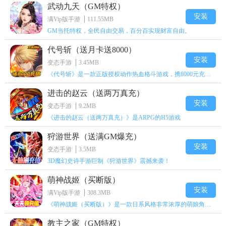
武动九天（GM特权）
安装
满Vip版手游
111.55MB
GM当托特权，全民自由交易，百分百实现财富自由。
代号斩（送月卡送8000）
安装
变态手游
3.45MB
《代号斩》是一款正版授权动作热血格斗游戏，携8000元充值壕礼福利来袭！
进击的赵云（送两万真充）
安装
变态手游
9.2MB
《进击的赵云（送两万真充）》是ARPG的H5游戏
狩游世界（送满GM爆充）
安装
变态手游
3.5MB
3D魔幻史诗手游巨制《狩游世界》震撼来袭！
萌神战姬（买断版）
安装
满Vip版手游
308.3MB
《萌神战姬（买断版）》是一款日系风格非常浓厚的萌娘角色扮演策略卡牌手游
教主之家（GM特权）