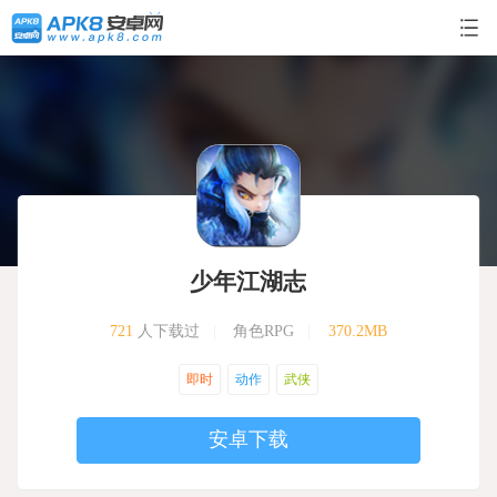
少年江湖志
721
人下载过
|
角色RPG
|
370.2MB
即时
动作
武侠
安卓下载