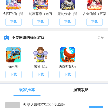
剑羽飞仙（送
剑凌苍穹（送万
魔剑侠缘（送
古剑仙域（五福
就是它
10000真充）
元真充）
2021充值）
送真充）
下载
下载
下载
下载
勇士的皮毛
炽蓝仙野刷鹿，扑棱蛾子不掉!
不要网络的好玩游戏
更多
保利桥
魔塔 1.12
决战时刻OS
下载
下载
下载
玩家推荐
游戏攻略
火柴人联盟本2026安卓版