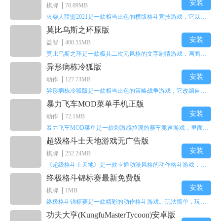
安装
棋牌
78.09MB
火柴人联盟2021是一款相当出色的横版格斗竞技游戏，它以火柴人形象高度还原了知名端游《英雄联盟》里的众多英雄。玩家能够自由挑选两名火柴人英雄开启自己的战斗秀，这里有着炫酷的技能特效和一流的打击感，感兴趣的话就快来体验火柴人联盟2021吧！
莫比乌斯之环原版
鹿哪里都有
安装
益智
400.55MB
莫比乌斯之环是一款极具二次元风格的文字剧情游戏，画面达到动画级别的视觉效果，玩家将帮助游戏中的二次元少女达成心愿，感兴趣的玩家不妨来体验一下这款游戏！
异形病栋冷狐版
安装
动作
127.73MB
异形病栋冷狐版是一款相当出色的策略战争游戏，它改编自同名电影。玩家会进入一座遍布未知与恐惧的废弃病楼，探寻里面的秘密，揭开潜藏在黑暗里的真相。在游戏过程中，玩家要收集线索和道具，破解各种谜团，还要躲避或者对抗怪物。这款游戏支持中文字幕，能带来沉浸式的恐怖体验，很适合喜爱恐怖解谜的玩家。
暴力飞车MOD菜单手机正版
安装
动作
72.1MB
暴力飞车MOD菜单是一款刺激感拉满的赛车竞速游戏，里面有海量顶级超跑等着玩家去解锁和驾驶。游戏还加入了充满悬念的隐藏宝箱系统，打开宝箱能获得稀有道具、性能强化组件和特殊奖励，这些都能大大提高通关效率和竞技优势，玩起来紧张又爽快，沉浸感特别强。
超级格斗士天地游戏无广告版
安装
棋牌
252.24MB
《超级格斗士天地》是一款卡通动漫风格的动作格斗游戏，能瞬间点燃你的格斗激情，让你迅速热血沸腾。游戏里有海绵宝宝、超能小子、幻影丹尼等众多热门角色可供挑选，趣味性拉满，玩起来容易上瘾，绝对是打发无聊时光的绝佳选择。对这款游戏感兴趣的朋友，欢迎来天尚站体验~
终极格斗锦标赛最新免费版
像这种的
安装
棋牌
1MB
结茧之骨
终极格斗锦标赛是一款精彩的动作格斗游戏。玩法简单，玩家只需滑动手势，就能施展出华丽的史诗动作与超级连招。不断提升、升级你的战斗技能吧！欢迎前来体验！在原有基础上，操作体验进行了一定优化，玩家操作将更加简洁流畅，还能为角色添加特殊能力与招式。喜欢这类游戏的玩家可千万别错过！
功夫大亨(KungfuMasterTycoon)安卓版
祭仪秘院苦工，憎恶和法师怪不掉