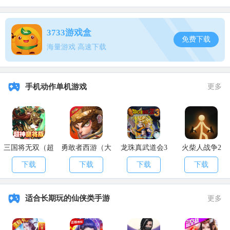
3733游戏盒
免费下载
海量游戏 高速下载
手机动作单机游戏
更多
下坡
三国将无双（超
勇敢者西游（大
龙珠真武道会3
火柴人战争2
神魔将版）
乱斗）
下载
下载
下载
下载
适合长期玩的仙侠类手游
更多