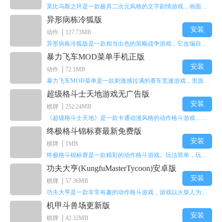
莫比乌斯之环是一款极具二次元风格的文字剧情游戏，画面达到动画级别的视觉效果，玩家将帮助游戏中的二次元少女达成心愿，感兴趣的玩家不妨来体验一下这款游戏！
异形病栋冷狐版
安装
动作
127.73MB
异形病栋冷狐版是一款相当出色的策略战争游戏，它改编自同名电影。玩家会进入一座遍布未知与恐惧的废弃病楼，探寻里面的秘密，揭开潜藏在黑暗里的真相。在游戏过程中，玩家要收集线索和道具，破解各种谜团，还要躲避或者对抗怪物。这款游戏支持中文字幕，能带来沉浸式的恐怖体验，很适合喜爱恐怖解谜的玩家。
暴力飞车MOD菜单手机正版
安装
动作
72.1MB
暴力飞车MOD菜单是一款刺激感拉满的赛车竞速游戏，里面有海量顶级超跑等着玩家去解锁和驾驶。游戏还加入了充满悬念的隐藏宝箱系统，打开宝箱能获得稀有道具、性能强化组件和特殊奖励，这些都能大大提高通关效率和竞技优势，玩起来紧张又爽快，沉浸感特别强。
超级格斗士天地游戏无广告版
安装
棋牌
252.24MB
《超级格斗士天地》是一款卡通动漫风格的动作格斗游戏，能瞬间点燃你的格斗激情，让你迅速热血沸腾。游戏里有海绵宝宝、超能小子、幻影丹尼等众多热门角色可供挑选，趣味性拉满，玩起来容易上瘾，绝对是打发无聊时光的绝佳选择。对这款游戏感兴趣的朋友，欢迎来天尚站体验~
终极格斗锦标赛最新免费版
安装
棋牌
1MB
终极格斗锦标赛是一款精彩的动作格斗游戏。玩法简单，玩家只需滑动手势，就能施展出华丽的史诗动作与超级连招。不断提升、升级你的战斗技能吧！欢迎前来体验！在原有基础上，操作体验进行了一定优化，玩家操作将更加简洁流畅，还能为角色添加特殊能力与招式。喜欢这类游戏的玩家可千万别错过！
功夫大亨(KungfuMasterTycoon)安卓版
安装
棋牌
57.36MB
功夫大亨是一款非常有趣的动作格斗游戏，游戏以火柴人为角色形象，不同职业的角色都拥有独特的特殊效果。玩家可以选择自己喜爱的角色挑战关卡，在关卡中通过施展连续特技来消灭怪物。游戏有着精彩的战斗方式和炫酷的特效，喜欢这类游戏的玩家快来体验功夫大亨吧！
机甲斗兽场更新版
安装
棋牌
42.32MB