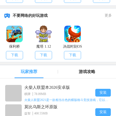
不要网络的好玩游戏
更多
保利桥
魔塔 1.12
决战时刻OS
下载
下载
下载
玩家推荐
游戏攻略
火柴人联盟本2026安卓版
安装
棋牌
78.09MB
火柴人联盟2021是一款相当出色的横版格斗竞技游戏，它以火柴人形象高度还原了知名端游《英雄联盟》里的众多英雄。玩家能够自由挑选两名火柴人英雄开启自己的战斗秀，这里有着炫酷的技能特效和一流的打击感，感兴趣的话就快来体验火柴人联盟2021吧！
莫比乌斯之环原版
安装
益智
400.55MB