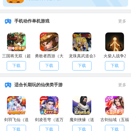
手机动作单机游戏
更多
三国将无双（超
勇敢者西游（大
龙珠真武道会3
火柴人战争2
神魔将版）
乱斗）
下载
下载
下载
下载
适合长期玩的仙侠类手游
更多
剑羽飞仙（送
剑凌苍穹（送万
魔剑侠缘（送
古剑仙域（五福
10000真充）
元真充）
2021充值）
送真充）
下载
下载
下载
下载