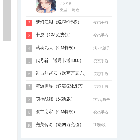
268MB
充）
类型： 角色
梦幻江湖（送GM特权）
变态手游
2
十虎（GM免费领）
变态手游
3
武动九天（GM特权）
满Vip版手
4
游
代号斩（送月卡送8000）
变态手游
5
进击的赵云（送两万真充）
变态手游
6
狩游世界（送满GM爆充）
变态手游
7
萌神战姬（买断版）
满Vip版手
8
游
教主之家（GM特权）
变态手游
9
完美传奇（送两万充值）
H5游戏
10