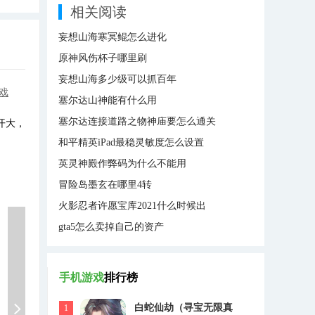
相关阅读
妄想山海寒冥鲲怎么进化
原神风伤杯子哪里刷
妄想山海多少级可以抓百年
戏
塞尔达山神能有什么用
塞尔达连接道路之物神庙要怎么通关
开大，
和平精英iPad最稳灵敏度怎么设置
英灵神殿作弊码为什么不能用
冒险岛墨玄在哪里4转
火影忍者许愿宝库2021什么时候出
gta5怎么卖掉自己的资产
手机游戏
排行榜
白蛇仙劫（寻宝无限真
1