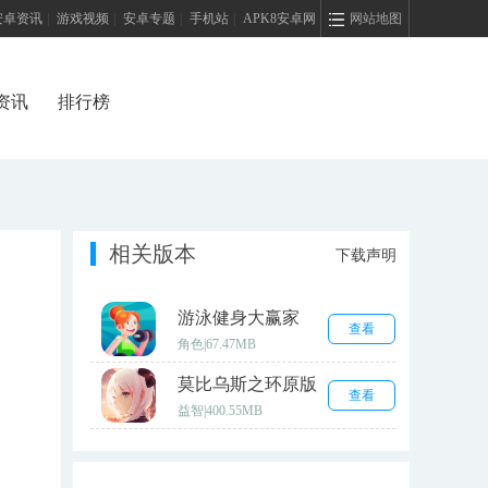
安卓资讯
|
游戏视频
|
安卓专题
|
手机站
|
APK8安卓网
网站地图
资讯
排行榜
相关版本
下载声明
游泳健身大赢家
查看
角色
|
67.47MB
莫比乌斯之环原版
查看
益智
|
400.55MB