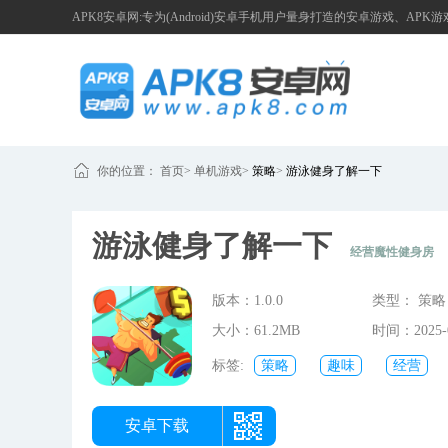
APK8安卓网:专为(Android)安卓手机用户量身打造的安卓游戏、APK
你的位置：
首页
>
单机游戏
>
策略
>
游泳健身了解一下
游泳健身了解一下
经营魔性健身房
版本：1.0.0
类型： 策略
大小：61.2MB
时间：2025-0
08:19:37
标签:
策略
趣味
经营
安卓下载