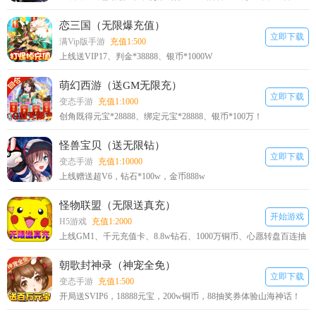
恋三国（无限爆充值）
立即下载
满Vip版手游
充值1:500
上线送VIP17、判金*38888、银币*1000W
萌幻西游（送GM无限充）
立即下载
变态手游
充值1:1000
创角既得元宝*28888、绑定元宝*28888、银币*100万！
怪兽宝贝（送无限钻）
立即下载
变态手游
充值1:10000
上线赠送超V6，钻石*100w，金币888w
怪物联盟（无限送真充）
开始游戏
H5游戏
充值1:2000
上线GM1、千元充值卡、8.8w钻石、1000万铜币、心愿转盘百连抽
朝歌封神录（神宠全免）
立即下载
变态手游
充值1:500
开局送SVIP6，18888元宝，200w铜币，88抽奖券体验山海神话！