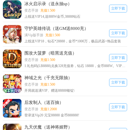
冰火启示录（送永抽sp）
立即下载
变态手游
充值1:500
上线送VIP14,送888W金币,38888钻石
守护英雄传说（送GM送8000充）
立即下载
满Vip版手游
充值1:500
上线送VIP18，钻石*28888，金币*1000万，极品武器+饰品套装
围攻大菠萝（暗黑送充值）
立即下载
变态手游
充值1:500
1.礼包码(LB8888)兑换328充值劵，钻石 18888，金币888W。VIP礼包免费领不停
神域之光（千充无限抽）
立即下载
变态手游
充值1:500
开局就送满VIP、赠送88888银锭\
后发制人（送百抽）
立即下载
变态手游
充值1:2000
登录送Vip20 元宝88888 金币888888!
九天伏魔（送神将姬野）