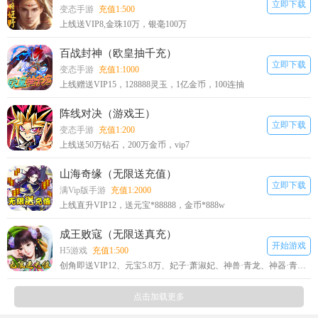
立即下载
变态手游
充值1:500
上线送VIP8,金珠10万，银毫100万
百战封神（欧皇抽千充）
立即下载
变态手游
充值1:1000
上线赠送VIP15，128888灵玉，1亿金币，100连抽
阵线对决（游戏王）
立即下载
变态手游
充值1:200
上线送50万钻石，200万金币，vip7
山海奇缘（无限送充值）
立即下载
满Vip版手游
充值1:2000
上线直升VIP12，送元宝*88888，金币*888w
成王败寇（无限送真充）
开始游戏
H5游戏
充值1:500
创角即送VIP12、元宝5.8万、妃子·萧淑妃、神兽·青龙、神器·青囊经、100W粮草、100W铜钱
点击加载更多