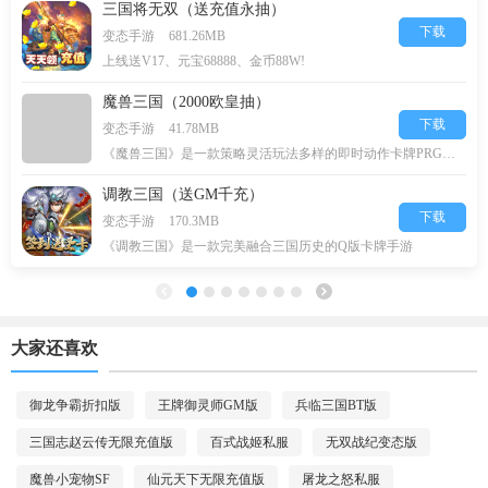
三国将无双（送充值永抽）
下载
变态手游
681.26MB
上线送V17、元宝68888、金币88W!
魔兽三国（2000欧皇抽）
下载
变态手游
41.78MB
《魔兽三国》是一款策略灵活玩法多样的即时动作卡牌PRG游戏，
调教三国（送GM千充）
下载
变态手游
170.3MB
《调教三国》是一款完美融合三国历史的Q版卡牌手游
大家还喜欢
御龙争霸折扣版
王牌御灵师GM版
兵临三国BT版
三国志赵云传无限充值版
百式战姬私服
无双战纪变态版
魔兽小宠物SF
仙元天下无限充值版
屠龙之怒私服