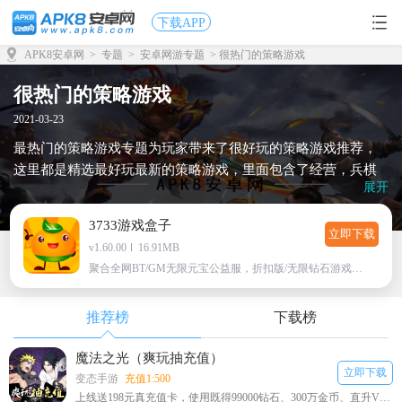
下载APP
APK8安卓网
>
专题
>
安卓网游专题
> 很热门的策略游戏
很热门的策略游戏
2021-03-23
最热门的策略游戏专题为玩家带来了很好玩的策略游戏推荐，
这里都是精选最好玩最新的策略游戏，里面包含了经营，兵棋
展开
类等策略游戏，大胆的运用你的脑细胞，去思考往前冲赢得胜
利，很多玩家都想知道策略游戏的相关内容，快到APK8安卓网
3733游戏盒子
吧！
立即下载
v1.60.00
16.91MB
聚合全网BT/GM无限元宝公益服，折扣版/无限钻石游戏下载
推荐榜
下载榜
魔法之光（爽玩抽充值）
立即下载
变态手游
充值1:500
上线送198元真充值卡，使用既得99000钻石、300万金币、直升VIP10；