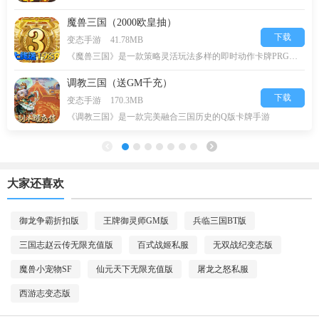
魔兽三国（2000欧皇抽）
下载
变态手游
41.78MB
《魔兽三国》是一款策略灵活玩法多样的即时动作卡牌PRG游戏，
调教三国（送GM千充）
下载
变态手游
170.3MB
《调教三国》是一款完美融合三国历史的Q版卡牌手游
大家还喜欢
御龙争霸折扣版
王牌御灵师GM版
兵临三国BT版
三国志赵云传无限充值版
百式战姬私服
无双战纪变态版
魔兽小宠物SF
仙元天下无限充值版
屠龙之怒私服
西游志变态版