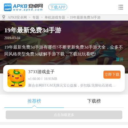
下载APP
APK8安卓网
>
专题
>
单机游戏专题
> 19年最新免费3d手游
19年最新免费3d手游
2019-03-04
19年最新免费3d手游有哪些?不断更新免费3d手游大全，众多不
同风格类型免费3d破解手游下载，下载玩玩看吧!
展开
3733游戏盒子
立即下载
v1.60.00
16.91MB
聚合全网BT/GM无限元宝公益服，折扣版/无限钻石游戏下载
推荐榜
下载榜
点击加载更多