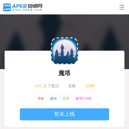
魔塔
1622
人下载过
|
策略
|
35MB
策略
趣味
经营
魔塔GM版
暂未上线