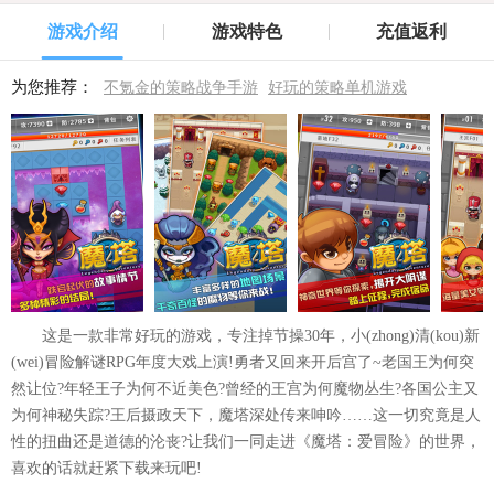
游戏介绍
游戏特色
充值返利
为您推荐：
不氪金的策略战争手游
好玩的策略单机游戏
这是一款非常好玩的游戏，专注掉节操30年，小(zhong)清(kou)新
(wei)冒险解谜RPG年度大戏上演!勇者又回来开后宫了~老国王为何突
然让位?年轻王子为何不近美色?曾经的王宫为何魔物丛生?各国公主又
为何神秘失踪?王后摄政天下，魔塔深处传来呻吟……这一切究竟是人
性的扭曲还是道德的沦丧?让我们一同走进《魔塔：爱冒险》的世界，
喜欢的话就赶紧下载来玩吧!