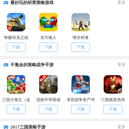
最好玩的经营策略游戏
更多
终极坦克之战
东方狼人
维京村落
下载
下载
下载
不氪金的策略战争手游
更多
三国大领主（送
优拓中华英雄
末世战争丧尸冲
三国戏英杰传
GM抽万充）
（送百抽）
突
下载
下载
下载
下载
2017三国策略手游
更多