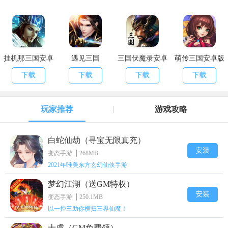
挂机那三国安卓
遇见三国
三国伏魔录安卓
萌传三国安卓版
版
版
下载
下载
下载
下载
玩家推荐
游戏攻略
白蛇仙劫（寻宝无限真充）
安装
变态手游
268MB
2021年唯美东方玄幻仙侠手游
梦幻江湖（送GM特权）
安装
变态手游
250.1MB
以一控三助你横扫三界仙魔！
十虎（GM免费领）