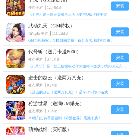
安装
变态手游
125.4MB
《十虎》是一款完美融合三国历史的Q版卡牌手游
武动九天（GM特权）
安装
满Vip版手游
111.55MB
GM当托特权，全民自由交易，百分百实现财富自由。
代号斩（送月卡送8000）
安装
变态手游
3.45MB
《代号斩》是一款正版授权动作热血格斗游戏，携8000元充值壕礼福利来袭！
进击的赵云（送两万真充）
安装
变态手游
9.2MB
《进击的赵云（送两万真充）》是ARPG的H5游戏
狩游世界（送满GM爆充）
安装
变态手游
3.5MB
3D魔幻史诗手游巨制《狩游世界》震撼来袭！
萌神战姬（买断版）