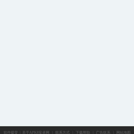
软件提交
|
关于APK8安卓网
|
联系方式
|
下载帮助
|
广告联系
|
网站地图