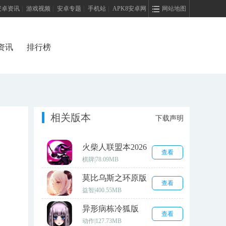
安卓资讯
|
游戏视频
|
安卓专题
|
手机站
|
APK8安卓网
网站地图
资讯
排行榜
相关版本
下载声明
火柴人联盟本2026
查看
安卓版
棋牌
|
78.09MB
莫比乌斯之环原版
查看
益智
|
400.55MB
异形病栋冷狐版
查看
动作
|
127.73MB