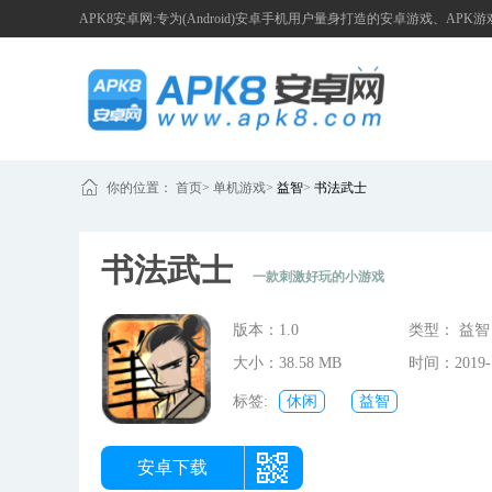
APK8安卓网:专为(Android)安卓手机用户量身打造的安卓游戏、APK
你的位置：
首页
>
单机游戏
>
益智
>
书法武士
书法武士
一款刺激好玩的小游戏
版本：1.0
类型： 益智
大小：38.58 MB
时间：2019-1
16:25:10
标签:
休闲
益智
安卓下载