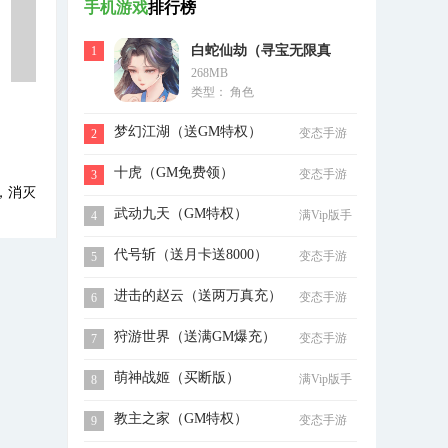
手机游戏
排行榜
白蛇仙劫（寻宝无限真
1
268MB
充）
类型： 角色
梦幻江湖（送GM特权）
变态手游
2
十虎（GM免费领）
变态手游
3
，消灭
武动九天（GM特权）
满Vip版手
4
游
代号斩（送月卡送8000）
变态手游
5
进击的赵云（送两万真充）
变态手游
6
狩游世界（送满GM爆充）
变态手游
7
萌神战姬（买断版）
满Vip版手
8
游
教主之家（GM特权）
变态手游
9