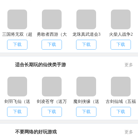
三国将无双（超
勇敢者西游（大
龙珠真武道会3
火柴人战争2
神魔将版）
乱斗）
下载
下载
下载
下载
适合长期玩的仙侠类手游
更多
剑羽飞仙（送
剑凌苍穹（送万
魔剑侠缘（送
古剑仙域（五福
10000真充）
元真充）
2021充值）
送真充）
下载
下载
下载
下载
不要网络的好玩游戏
更多