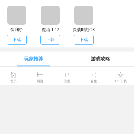
保利桥
魔塔 1.12
决战时刻OS
下载
下载
下载
玩家推荐
游戏攻略
火柴人联盟本2026安卓版
首页
网游
应用
合集
APP下载
安装
棋牌
78.09MB
火柴人联盟2021是一款相当出色的横版格斗竞技游戏，它以火柴人形象高度还原了知名端游《英雄联盟》里的众多英雄。玩家能够自由挑选两名火柴人英雄开启自己的战斗秀，这里有着炫酷的技能特效和一流的打击感，感兴趣的话就快来体验火柴人联盟2021吧！
莫比乌斯之环原版
安装
益智
400.55MB
莫比乌斯之环是一款极具二次元风格的文字剧情游戏，画面达到动画级别的视觉效果，玩家将帮助游戏中的二次元少女达成心愿，感兴趣的玩家不妨来体验一下这款游戏！
异形病栋冷狐版
安装
动作
127.73MB