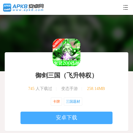
御剑三国（飞升特权）
745
人下载过
|
变态手游
|
258.14MB
卡牌
三国题材
安卓下载