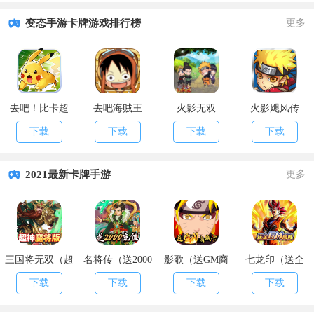
变态手游卡牌游戏排行榜
更多
去吧！比卡超
去吧海贼王
火影无双
火影飓风传
下载
下载
下载
下载
2021最新卡牌手游
更多
三国将无双（超
名将传（送2000
影歌（送GM商
七龙印（送全
神魔将版）
充值）
城卡）
GM商城）
下载
下载
下载
下载