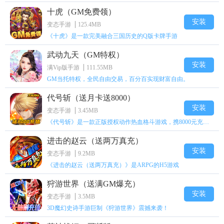
十虎（GM免费领）
安装
变态手游
125.4MB
《十虎》是一款完美融合三国历史的Q版卡牌手游
武动九天（GM特权）
安装
满Vip版手游
111.55MB
GM当托特权，全民自由交易，百分百实现财富自由。
代号斩（送月卡送8000）
安装
变态手游
3.45MB
《代号斩》是一款正版授权动作热血格斗游戏，携8000元充值壕礼福利来袭！
进击的赵云（送两万真充）
安装
变态手游
9.2MB
《进击的赵云（送两万真充）》是ARPG的H5游戏
狩游世界（送满GM爆充）
安装
变态手游
3.5MB
3D魔幻史诗手游巨制《狩游世界》震撼来袭！