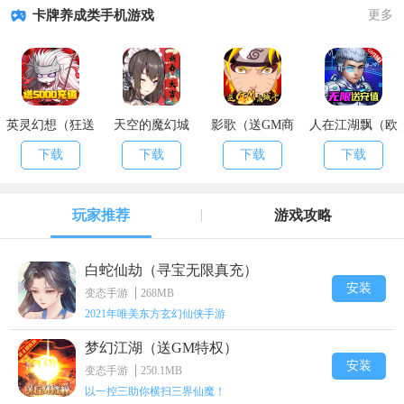
卡牌养成类手机游戏
更多
英灵幻想（狂送
天空的魔幻城
影歌（送GM商
人在江湖飘（欧
5000充）
（送无限充值）
城卡）
皇抽千充）
下载
下载
下载
下载
玩家推荐
游戏攻略
白蛇仙劫（寻宝无限真充）
安装
变态手游
268MB
2021年唯美东方玄幻仙侠手游
梦幻江湖（送GM特权）
安装
变态手游
250.1MB
以一控三助你横扫三界仙魔！