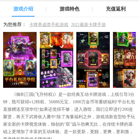
游戏介绍
游戏特色
充值返利
为您推荐：
卡牌养成类手机游戏
2021最新卡牌手游
《御剑三国(飞升特权)》是一款经典互动卡牌游戏，上线引导3分
钟，既可获得v12特权、56888元宝、1000万金币等重磅福利!平台礼包
直接赠送至强华佗!如果还觉得不够，进入酒馆，我们立即进行200连
聚贤，将天下武将收入囊中!除了海量福利之外，游戏清新造型给予玩
家全新的卡牌视觉体验，独创的“双”战斗劲爽无比，在传统卡牌的基
础上更增加了丰富的互动体验。是一款更新，更靓，更爽，更刺激，