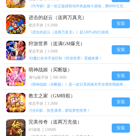
《代号斩》是一款正版授权动作热血格斗游戏，携8000元充值壕礼福利来袭！
进击的赵云（送两万真充）
安装
变态手游
9.2MB
《进击的赵云（送两万真充）》是ARPG的H5游戏
狩游世界（送满GM爆充）
安装
变态手游
3.5MB
3D魔幻史诗手游巨制《狩游世界》震撼来袭！
萌神战姬（买断版）
安装
满Vip版手游
308.3MB
《萌神战姬（买断版）》是一款日系风格非常浓厚的萌娘角色扮演策略卡牌手游
教主之家（GM特权）
安装
变态手游
3.2MB
刀光剑影，快意潇洒，塑造梦想世界！
完美传奇（送两万充值）
安装
H5游戏
128MB