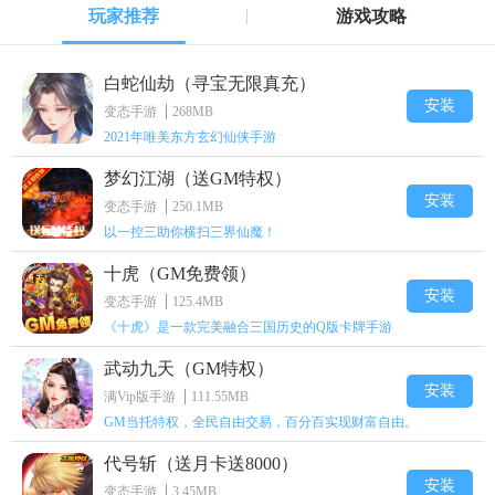
玩家推荐
游戏攻略
白蛇仙劫（寻宝无限真充）
安装
变态手游
268MB
2021年唯美东方玄幻仙侠手游
梦幻江湖（送GM特权）
安装
变态手游
250.1MB
以一控三助你横扫三界仙魔！
十虎（GM免费领）
安装
变态手游
125.4MB
《十虎》是一款完美融合三国历史的Q版卡牌手游
武动九天（GM特权）
安装
满Vip版手游
111.55MB
GM当托特权，全民自由交易，百分百实现财富自由。
代号斩（送月卡送8000）
安装
变态手游
3.45MB