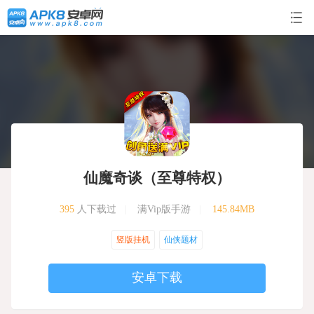
仙魔奇谈（至尊特权）
395
人下载过
|
满Vip版手游
|
145.84MB
竖版挂机
仙侠题材
安卓下载