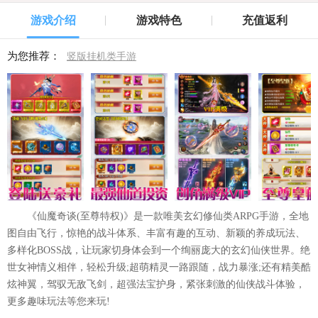
游戏介绍
游戏特色
充值返利
为您推荐：
竖版挂机类手游
《仙魔奇谈(至尊特权)》是一款唯美玄幻修仙类ARPG手游，全地
图自由飞行，惊艳的战斗体系、丰富有趣的互动、新颖的养成玩法、
多样化BOSS战，让玩家切身体会到一个绚丽庞大的玄幻仙侠世界。绝
世女神情义相伴，轻松升级;超萌精灵一路跟随，战力暴涨;还有精美酷
炫神翼，驾驭无敌飞剑，超强法宝护身，紧张刺激的仙侠战斗体验，
更多趣味玩法等您来玩!