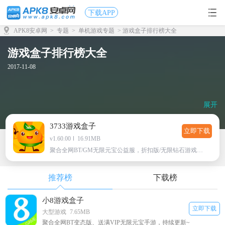
下载APP
APK8安卓网
>
专题
>
单机游戏专题
> 游戏盒子排行榜大全
游戏盒子排行榜大全
2017-11-08
展开
3733游戏盒子
立即下载
v1.60.00
16.91MB
聚合全网BT/GM无限元宝公益服，折扣版/无限钻石游戏下载
推荐榜
下载榜
小8游戏盒子
立即下载
大型游戏
7.65MB
聚合全网BT变态版、送满VIP无限元宝手游，持续更新~