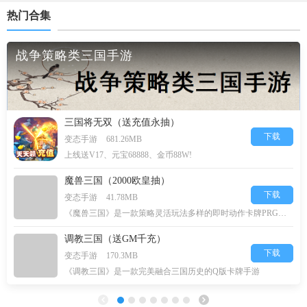
热门合集
战争策略类三国手游
三国将无双（送充值永抽）
下载
变态手游
681.26MB
上线送V17、元宝68888、金币88W!
魔兽三国（2000欧皇抽）
下载
变态手游
41.78MB
《魔兽三国》是一款策略灵活玩法多样的即时动作卡牌PRG游戏，
调教三国（送GM千充）
下载
变态手游
170.3MB
《调教三国》是一款完美融合三国历史的Q版卡牌手游