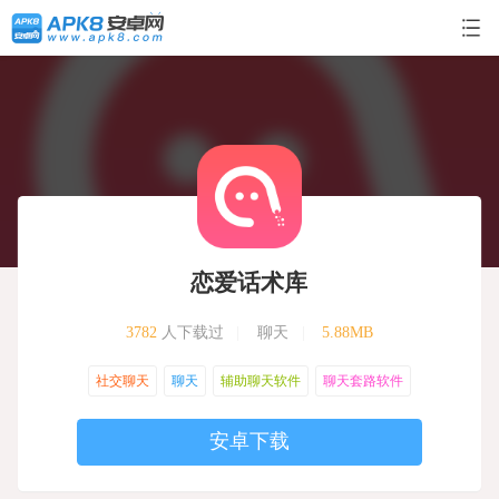
恋爱话术库
3782
人下载过
|
聊天
|
5.88MB
社交聊天
聊天
辅助聊天软件
聊天套路软件
安卓下载