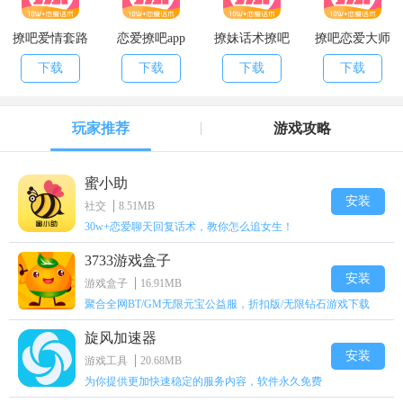
撩吧爱情套路
恋爱撩吧app
撩妹话术撩吧
撩吧恋爱大师
下载
下载
下载
下载
玩家推荐
游戏攻略
蜜小助
安装
社交
8.51MB
30w+恋爱聊天回复话术，教你怎么追女生！
3733游戏盒子
安装
游戏盒子
16.91MB
聚合全网BT/GM无限元宝公益服，折扣版/无限钻石游戏下载
旋风加速器
安装
游戏工具
20.68MB
为你提供更加快速稳定的服务内容，软件永久免费