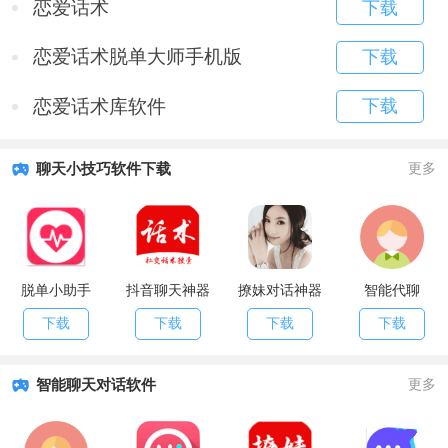
恋爱话术
下载
恋爱话术脱单大师手机版
下载
恋爱话术库软件
下载
聊天小技巧软件下载
更多
脱单小助手
抖音聊天神器
撩妹对话神器
智能代聊
下载
下载
下载
下载
智能聊天对话软件
更多