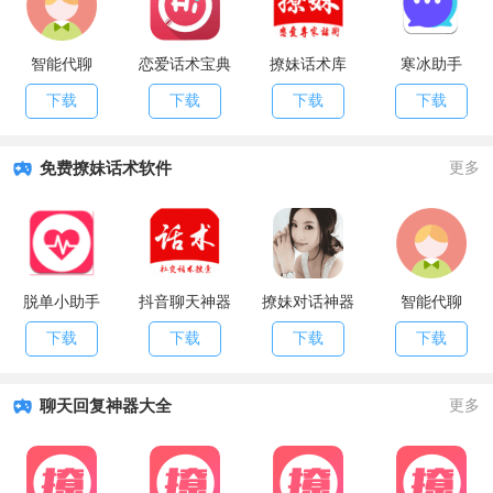
智能代聊
恋爱话术宝典
撩妹话术库
寒冰助手
下载
下载
下载
下载
免费撩妹话术软件
更多
脱单小助手
抖音聊天神器
撩妹对话神器
智能代聊
下载
下载
下载
下载
聊天回复神器大全
更多