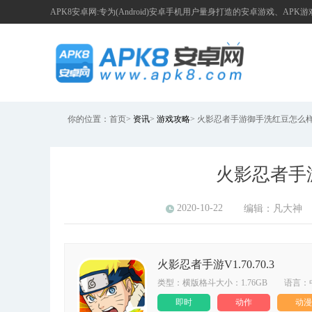
APK8安卓网:专为(Android)安卓手机用户量身打造的安卓游戏、APK
你的位置：
首页
>
资讯
>
游戏攻略
>
火影忍者手游御手洗红豆怎么
火影忍者手
2020-10-22
编辑：
凡大神
火影忍者手游V1.70.70.3
类型：横版格斗大小：1.76GB 语言：
即时
动作
动漫