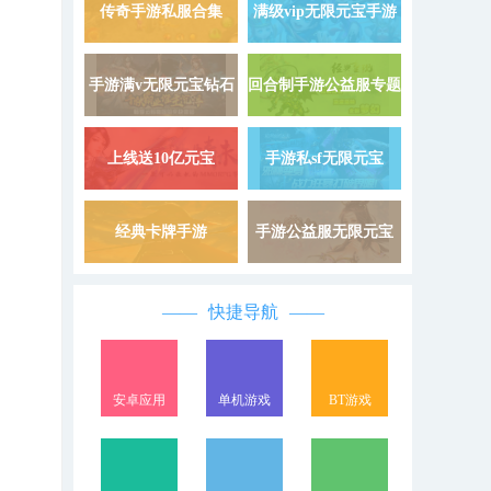
9999999
载
传奇手游私服合集
满级vip无限元宝手游
详情 »
手游满v无限元宝钻石
回合制手游公益服专题
详情 »
上线送10亿元宝
手游私sf无限元宝
详情 »
经典卡牌手游
手游公益服无限元宝
详情 »
快捷导航
安卓应用
单机游戏
BT游戏