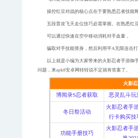
操控红豆对战的核心点在于要熟悉忍者技能释
五段普攻飞天走位技巧必需掌握。在熟悉红豆
可以通过快速在空中移动消耗对手血量，
骗取对手技能替身，然后利用平A无限连击打出
以上就是小编为大家带来的火影忍者手游御手
问题，来apk8安卓网转转说不定就有答案了。
火影忍
博闻录S忍者获取
恶灵乱斗玩
火影忍者手
冬日祭活动
行卡购买技
火影忍者手
功能手册技巧