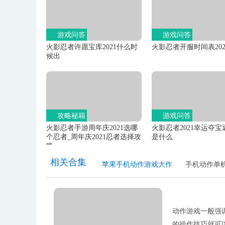
游戏问答
游戏问答
火影忍者许愿宝库2021什么时
火影忍者开服时间表202
候出
攻略秘籍
游戏问答
火影忍者手游周年庆2021选哪
火影忍者2021幸运夺宝
个忍者_周年庆2021忍者选择攻
是什么
略
相关合集
苹果手机动作游戏大作
手机动作单
动作游戏一般强
的操作技巧就可以