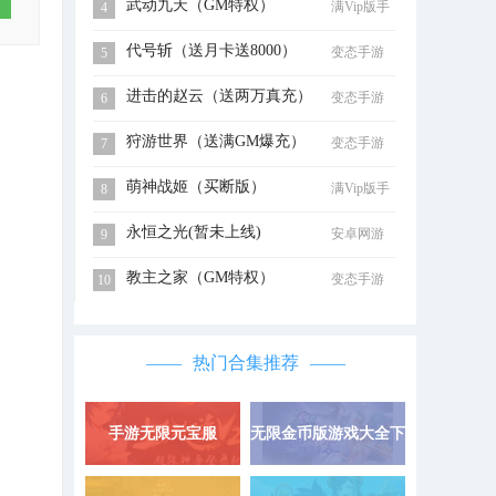
武动九天（GM特权）
满Vip版手
4
游
代号斩（送月卡送8000）
变态手游
5
进击的赵云（送两万真充）
变态手游
6
狩游世界（送满GM爆充）
变态手游
7
萌神战姬（买断版）
满Vip版手
8
游
永恒之光(暂未上线)
安卓网游
9
教主之家（GM特权）
变态手游
10
热门合集推荐
手游无限元宝服
无限金币版游戏大全下
详情 »