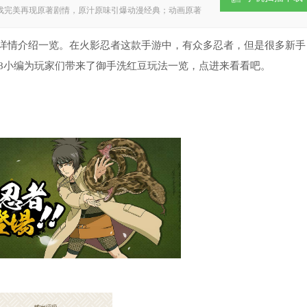
戏完美再现原著剧情，原汁原味引爆动漫经典；动画原著
术仙术究极忍术，由你操控；影级神级巅峰级忍者由你招
种羁绊助阵，探索忍界奥秘；原著品质画面，极致还原火
---游戏特色---【动漫原版人物再现，还原忍者世界】
情介绍一览。在火影忍者这款手游中，有众多忍者，但是很多新手
悉的“火影忍者”动漫角色悉数登场。游戏采用“火影忍
k8小编为玩家们带来了御手洗红豆玩法一览，点进来看看吧。
场景，带回曾经的热血回忆。【极全忍术任你操控，探索
光芒，鸣人的螺旋丸凝聚着风系查克拉，我爱罗随心所欲
能的精彩必杀技，等你亲身来体验。【动画原班声优配
…每一次释放必杀技时那一声充满力量的嘶喊，每一次明
呼雀跃…那熟悉的声音总是回荡在我们的脑海挥之不去。
脑海中熟悉的感动。【忍者招募自由组合，打造超强阵
最强组合？想要凭借自己的实力，战胜那些看似不可能的
，让你尽情招募最强忍者，任意组合各种忍者技能，构建
激发羁绊威力】在“火影忍者”的世界中，只要你有属于
影忍者”原著中各个人物间的羁绊都将在《火影忍者－忍
牌组合将激发“羁绊”阵型，全面提升上阵卡牌战斗力，