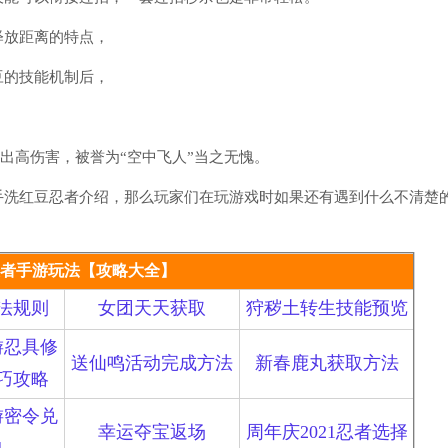
放距离的特点，
的技能机制后，
高伤害，被誉为“空中飞人”当之无愧。
洗红豆忍者介绍，那么玩家们在玩游戏时如果还有遇到什么不清楚
者手游玩法【攻略大全】
法规则
女团天天获取
狩秽土转生技能预览
游忍具修
送仙鸣活动完成方法
新春鹿丸获取方法
巧攻略
游密令兑
幸运夺宝返场
周年庆2021忍者选择