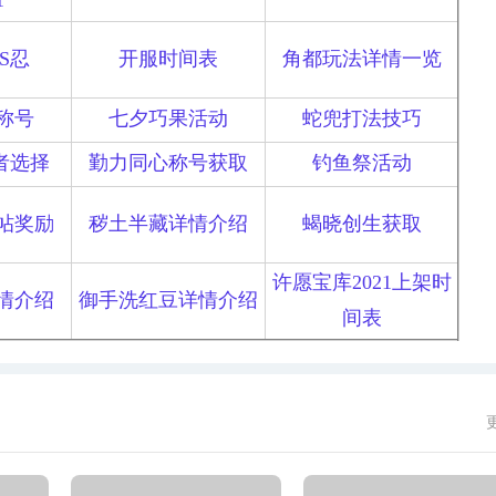
1
出S忍
开服时间表
角都玩法详情一览
称号
七夕巧果活动
蛇兜打法技巧
者选择
勤力同心称号获取
钓鱼祭活动
帖奖励
秽土半藏详情介绍
蝎晓创生获取
许愿宝库2021上架时
情介绍
御手洗红豆详情介绍
间表