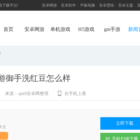
游戏下载平台!
安卓网游
|
安卓软件
|
平板电脑
|
安卓壁纸
|
安卓主题
|
首页
安卓网游
单机游戏
H5游戏
gm手游
新闻
样
游御手洗红豆怎么样
来源：
apk8安卓网整理
在手机上看
立即下载
中文
手机扫描下载