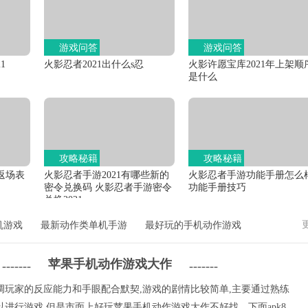
游戏问答
游戏问答
1
火影忍者2021出什么s忍
火影许愿宝库2021年上架顺
是什么
攻略秘籍
攻略秘籍
返场表
火影忍者手游2021有哪些新的
火影忍者手游功能手册怎么
密令兑换码 火影忍者手游密令
功能手册技巧
兑换2021
机游戏
最新动作类单机手游
最好玩的手机动作游戏
苹果手机动作游戏大作
-------
-------
调玩家的反应能力和手眼配合默契,游戏的剧情比较简单,主要通过熟练
进行游戏,但是市面上好玩苹果手机动作游戏大作不好找，下面apk8