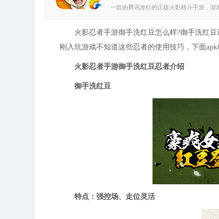
一款由腾讯发行的正版火影格斗手游，游
人物悉数登场，带你回到最初的感动；禁
募自由组合，打造最强阵容；血统感情种
影忍者世界，大家赶快下载游戏体验一下吧！
火影忍者手游御手洗红豆怎么样?御手洗红豆详
漩涡鸣人、宇智波佐助、春野樱……众多熟
刚入坑游戏不知道这些忍者的使用技巧，下面ap
者”动漫原版人物形象，再现木叶村经典
忍界奥秘】佐助的千鸟依旧闪耀着刺眼的
的控制着沙。游戏中还有更多让人欲罢不
火影忍者手游御手洗红豆忍者介绍
音，重燃战斗热血】螺旋丸、千鸟、雷切
白真相后的歇斯底里，每一次成功时的欢
御手洗红豆
游戏采用动画原班声优配音，为我们带来
容】想和忍界高手们并肩作战，打造忍界
高手？《火影忍者－忍者大师》给你机会
属于你的最强阵容。【超热血伙伴同作战，
自己的故事，必定都逃不过各种羁绊。“火
者大师》手游中一一对应。在游戏中特定卡
扭转乾坤。
特点：强控场、走位灵活