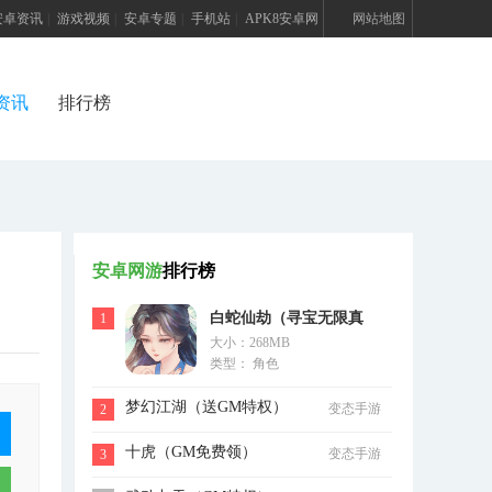
安卓资讯
|
游戏视频
|
安卓专题
|
手机站
|
APK8安卓网
网站地图
资讯
排行榜
安卓网游
排行榜
白蛇仙劫（寻宝无限真
1
大小：268MB
充）
类型： 角色
梦幻江湖（送GM特权）
变态手游
2
十虎（GM免费领）
变态手游
3