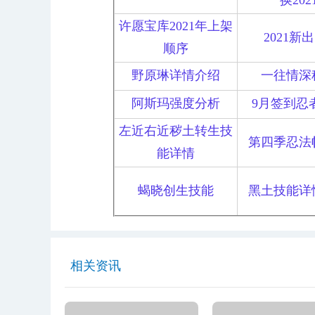
换202
许愿宝库2021年上架
2021新
顺序
野原琳详情介绍
一往情深
阿斯玛强度分析
9月签到忍
左近右近秽土转生技
第四季忍法
能详情
蝎晓创生技能
黑土技能详
相关资讯