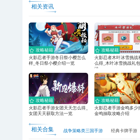
相关资讯
攻略秘籍
攻略秘籍
火影忍者手游冬日祭小樱怎么
火影忍者木叶冰雪挑战
样_冬日祭小樱介绍一览
么得_木叶冰雪挑战礼
法
攻略秘籍
攻略秘籍
火影忍者手游女团天天怎么得_
火影忍者手游金鸣多少
女团天天获取方法一览
金鸣抽取攻略介绍
相关合集
战争策略类三国手游
经典卡牌手游