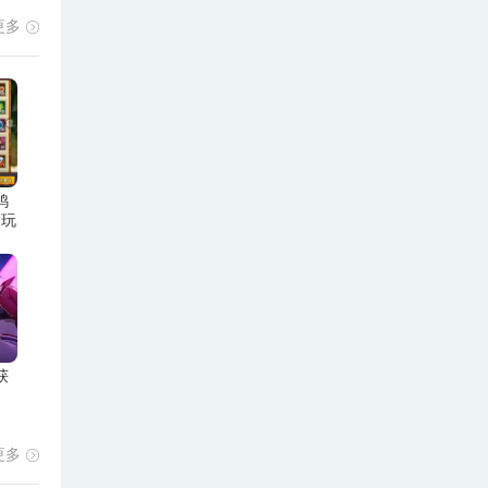
更多
鸡
动玩
获
更多