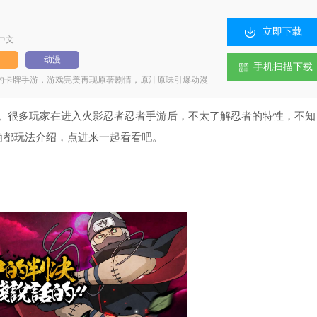
立即下载
中文
动漫
手机扫描下载
的卡牌手游，游戏完美再现原著剧情，原汁原味引爆动漫
最初的感动；禁术仙术究极忍术，由你操控；影级神级巅
容；血统感情种种羁绊助阵，探索忍界奥秘；原著品质画
路等你加入！
很多玩家在进入火影忍者忍者手游后，不太了解忍者的特性，不知
了角都玩法介绍，点进来一起看看吧。