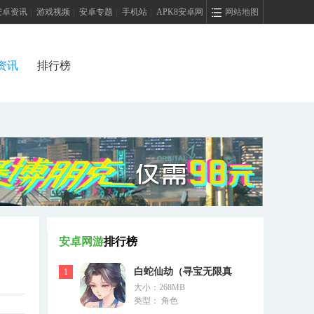
安卓资讯
|
游戏视频
|
安卓专题
|
手机站
|
APK8安卓网
网站地图
资讯
排行榜
安卓网游
排行榜
白蛇仙劫（寻宝无限真
1
大小：268MB
充）
类型： 角色