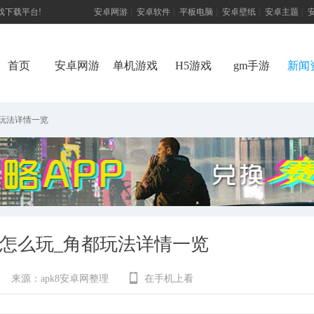
游戏下载平台!
安卓网游
|
安卓软件
|
平板电脑
|
安卓壁纸
|
安卓主题
|
首页
安卓网游
单机游戏
H5游戏
gm手游
新闻
玩法详情一览
怎么玩_角都玩法详情一览
来源：
apk8安卓网整理
在手机上看