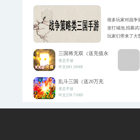
很多玩家对战争
攻打城池,招募武
玩家们带来了大
三国将无双（送充值永
抽）v4.0.0
变态手游
中文|681.26MB
乱斗三国（送20万充
值）v1.002
变态手游
中文|258.71MB