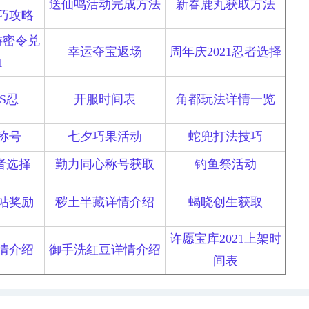
送仙鸣活动完成方法
新春鹿丸获取方法
巧攻略
游密令兑
幸运夺宝返场
周年庆2021忍者选择
1
出S忍
开服时间表
角都玩法详情一览
称号
七夕巧果活动
蛇兜打法技巧
者选择
勤力同心称号获取
钓鱼祭活动
帖奖励
秽土半藏详情介绍
蝎晓创生获取
许愿宝库2021上架时
情介绍
御手洗红豆详情介绍
间表