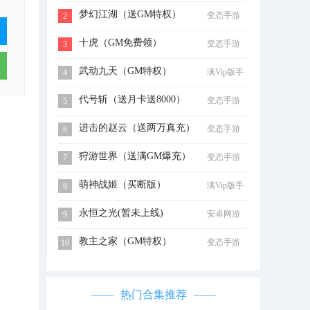
梦幻江湖（送GM特权）
变态手游
2
十虎（GM免费领）
变态手游
3
武动九天（GM特权）
满Vip版手
4
游
代号斩（送月卡送8000）
变态手游
5
进击的赵云（送两万真充）
变态手游
6
狩游世界（送满GM爆充）
变态手游
7
萌神战姬（买断版）
满Vip版手
8
游
永恒之光(暂未上线)
安卓网游
9
教主之家（GM特权）
变态手游
10
热门合集推荐