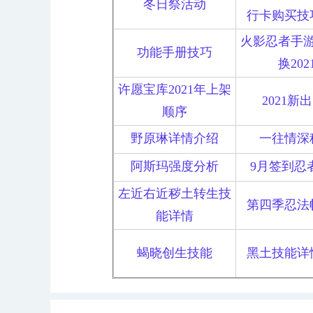
冬日祭活动
行卡购买技
火影忍者手
功能手册技巧
换202
许愿宝库2021年上架
2021新
顺序
野原琳详情介绍
一往情深
阿斯玛强度分析
9月签到忍
左近右近秽土转生技
第四季忍法
能详情
蝎晓创生技能
黑土技能详