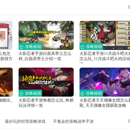
攻略秘籍
攻略秘籍
礼包怎
火影忍者手游白面具带土怎么
火影忍者手游11月战斗吧火
包获得方
样_白面具带土介绍一览
怎么玩_11月战斗吧火鸡活
法
攻略秘籍
攻略秘籍
抽能出_
火影忍者手游角都怎么玩_角都
火影忍者天天偶像女团怎么
玩法详情一览
取_天天偶像女团获取攻略
最好玩的经营策略游戏
不氪金的策略战争手游