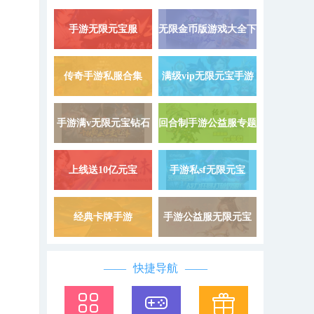
手游无限元宝服
无限金币版游戏大全下
详情 »
9999999
载
传奇手游私服合集
满级vip无限元宝手游
详情 »
手游满v无限元宝钻石
回合制手游公益服专题
详情 »
上线送10亿元宝
手游私sf无限元宝
详情 »
经典卡牌手游
手游公益服无限元宝
详情 »
快捷导航