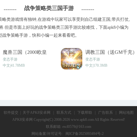
战争策略类三国手游
-------
-------
策略类游戏情有独钟,在游戏中玩家可以享受到自己组建王国,带兵打仗,
将.但是市面上好玩的战争策略类三国手游比较难找，下面apk8小编为
型战争策略手游，快和小编一起来看看吧。
魔兽三国（2000欧皇
调教三国（送GM千充
抽）v100.4.0
v1.0
变态手游
变态手游
中文|41.78MB
中文|170.3MB
软件提交
|
关于APK8安卓网
|
联系方式
|
下载帮助
|
广告联系
|
网站地图
APK8安卓网
Copyright(C) 2008-2026 www.apk8.com All Rights Reserved!
联系邮箱: escl0579@163.com
网站备案/许可证号:
闽ICP备2025093494号-2