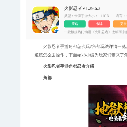
火影忍者V1.29.6.3
类型：卡牌手游大小：1.41GB 语言：
策略
卡牌
竞技
一款根据热门动漫《火影忍者》改编而来
经典；动画原著人物悉数登场，带你回到
峰级忍者由你招募自由组合，打造最强阵
面，极致还原火影忍者世界，忍者大师之
火影忍者手游角都怎么玩?角都玩法详情一览。
道该怎么去操作，下面apk8小编为玩家们带来
火影忍者手游角都忍者介绍
角都