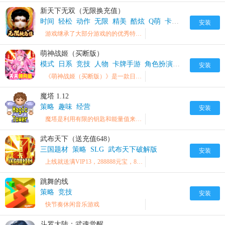
新天下无双（无限换充值）
时间
轻松
动作
无限
精美
酷炫
Q萌
卡牌游戏
策略
新
安装
游戏继承了大部分游戏的的优秀特点，碎片化时间，轻松休闲，同时还放大了卡牌游戏培养的策略的特点。
萌神战姬（买断版）
模式
日系
竞技
人物
卡牌手游
角色扮演
动漫
二次元
安装
《萌神战姬（买断版）》是一款日系风格非常浓厚的萌娘角色扮演策略卡牌手游
魔塔 1.12
策略
趣味
经营
安装
魔塔是利用有限的钥匙和能量值来有效进行的高难度 RPG 游戏。
武布天下（送充值648）
三国题材
策略
SLG
武布天下破解版
安装
上线就送满VIP13，288888元宝，888888铜币
跳舞的线
策略
竞技
安装
快节奏休闲音乐游戏
斗罗大陆：武魂觉醒