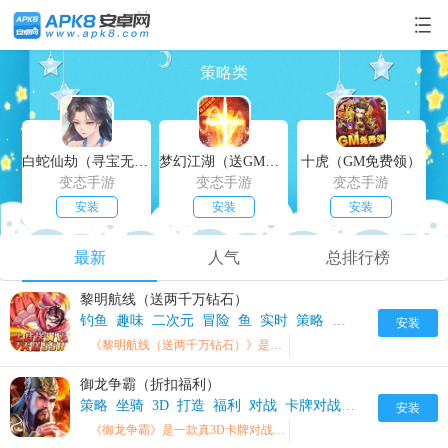
策略类
白蛇仙劫（寻宝无限真充）
梦幻江湖（送GM特权）
十虎（GM免费领）
变态手游
变态手游
变态手游
安装
安装
安装
最新
人气
总排行榜
黎明航线（送两千万钻石）
钓鱼
趣味
二次元
冒险
鱼
实时
策略
收集
航海
竞技
安装
《黎明航线（送两千万钻石）》是一款二次元超自由航海冒险世界的卡牌手游
御龙争霸（折扣福利）
策略
坐骑
3D
打造
福利
对战
卡牌对战
新颖
模式
御
安装
《御龙争霸》是一款真3D卡牌对战手游，游戏以纯正三国题材为背景