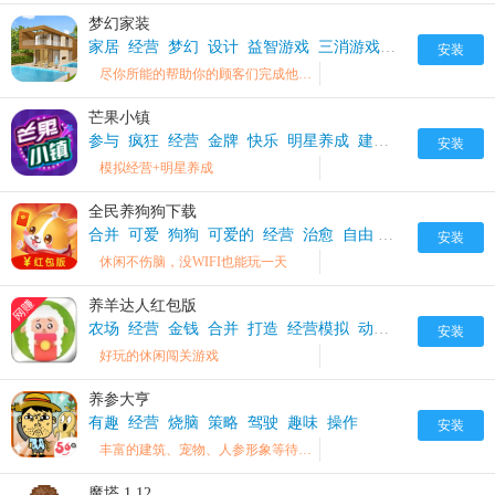
梦幻家装
家居
经营
梦幻
设计
益智游戏
三消游戏
大师
帮助
安装
尽你所能的帮助你的顾客们完成他们的房屋改造
芒果小镇
参与
疯狂
经营
金牌
快乐
明星养成
建设
安装
模拟经营+明星养成
全民养狗狗下载
合并
可爱
狗狗
可爱的
经营
治愈
自由
宠物养成
安装
休闲不伤脑，没WIFI也能玩一天
养羊达人红包版
农场
经营
金钱
合并
打造
经营模拟
动物
融合
安装
好玩的休闲闯关游戏
养参大亨
有趣
经营
烧脑
策略
驾驶
趣味
操作
安装
丰富的建筑、宠物、人参形象等待您的收集
魔塔 1.12