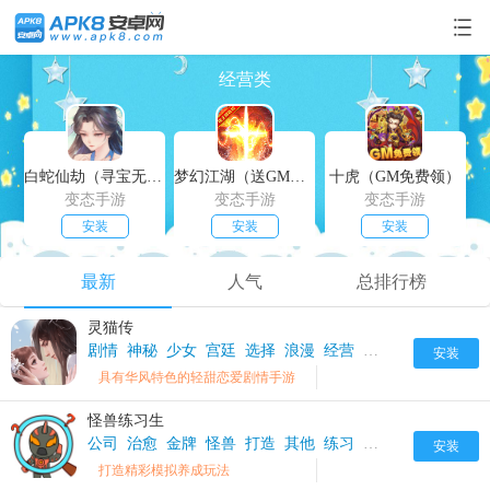
经营类
白蛇仙劫（寻宝无限真充）
梦幻江湖（送GM特权）
十虎（GM免费领）
变态手游
变态手游
变态手游
安装
安装
安装
最新
人气
总排行榜
灵猫传
剧情
神秘
少女
宫廷
选择
浪漫
经营
恋爱
特色
安装
具有华风特色的轻甜恋爱剧情手游
怪兽练习生
公司
治愈
金牌
怪兽
打造
其他
练习
实时
经营
安装
打造精彩模拟养成玩法