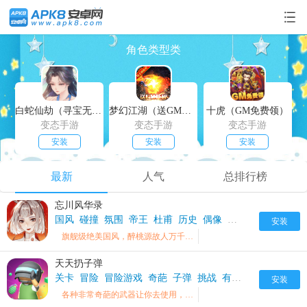
角色类型类
白蛇仙劫（寻宝无限真充）
梦幻江湖（送GM特权）
十虎（GM免费领）
变态手游
变态手游
变态手游
安装
安装
安装
最新
人气
总排行榜
忘川风华录
国风
碰撞
氛围
帝王
杜甫
历史
偶像
卡牌养成
角色类
安装
旗舰级绝美国风，醉桃源故人万千，皆盼使君赴任
天天扔子弹
关卡
冒险
冒险游戏
奇葩
子弹
挑战
有趣
武器
角色
闯
安装
各种非常奇葩的武器让你去使用，大量的游戏关卡让你去挑战