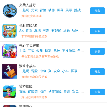
火柴人越野
一起玩
元素
冒险
动作
屏幕
展示
挑战
激情
点击
爽快
安装
好玩的竞速游戏
色彩冒险AR
AR
冒险
发现
有趣
有趣的
涂色
玩家
角色
颜色
安装
非常有趣的涂色游戏
开心宝贝赛车
主题
宝贝
收集
玩家
竞技
竞技游戏
角色
赛车
超人
车
安装
开心宝贝主题的赛车竞技游戏
滚筒小战车
一起玩
冒险
冲刺
列
安全
小车
屏幕
惊险
战车
点击
安装
好玩的休闲闯关游戏
塔桥抢险
冒险
冒险类
动作
动作冒险
奔跑
安全
快速
收集
欢乐
安装
好玩的休闲闯关游戏
智能姬化