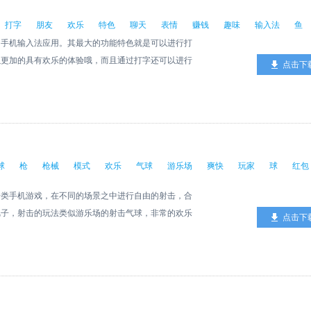
打字
朋友
欢乐
特色
聊天
表情
赚钱
趣味
输入法
鱼
的手机输入法应用。其最大的功能特色就是可以进行打
以更加的具有欢乐的体验哦，而且通过打字还可以进行
点击下
吧。
球
枪
枪械
模式
欢乐
气球
游乐场
爽快
玩家
球
红包
击类手机游戏，在不同的场景之中进行自由的射击，合
靶子，射击的玩法类似游乐场的射击气球，非常的欢乐
点击下
玩家们带来更多乐趣。