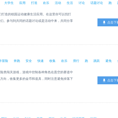
大学生
应用
打造
欢乐
活动
生活
讨论
话题讨论
跑
体们打造的校园运动健康生活应用。在这里你可以找打
人们。参与到共同的话题讨论或是活动中来，共同分享
点击下
作冒险
奔跑
安全
快速
收集
欢乐
滑行
跑
跳跃
避免
冒险类闯关游戏，游戏中控制各种角色在悬空的赛道中
化方向，收集更多的金币和道具，同时注意避免掉落下
点击下