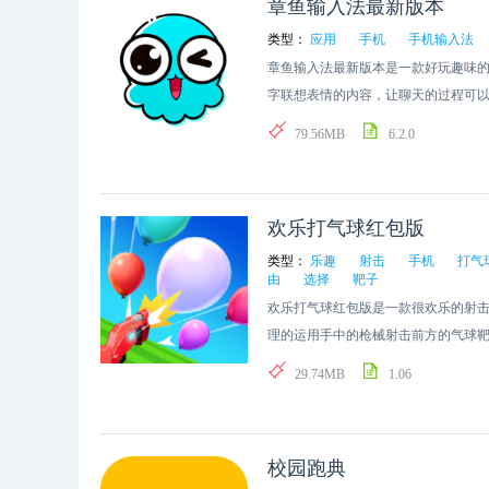
章鱼输入法最新版本
类型：
应用
手机
手机输入法
章鱼输入法最新版本是一款好玩趣味
字联想表情的内容，让聊天的过程可
赚钱，有想法的朋友赶紧来下载使用
79.56MB
6.2.0
欢乐打气球红包版
类型：
乐趣
射击
手机
打气
由
选择
靶子
欢乐打气球红包版是一款很欢乐的射
理的运用手中的枪械射击前方的气球
爽快，有多种射击模式可以选择，给
29.74MB
1.06
校园跑典