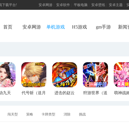
游戏下载平台!
安卓网游
|
安卓软件
|
平板电脑
|
安卓壁纸
|
安卓主题
|
首页
安卓网游
单机游戏
H5游戏
gm手游
新闻
动九天
代号斩（送月
进击的赵云
狩游世界（送
萌神战
M特权）
卡送8000）
（送两万真
满GM爆充）
断版
充）
闯关型
策略
卡牌类型
消除
挑战