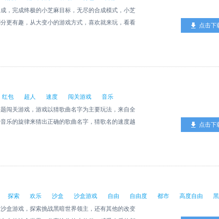
合成，完成终极的小芝麻目标，无尽的合成模式，小芝
刷分更有趣，从大变小的游戏方式，喜欢就来玩，看看
点击下
1.玩一个小时都不会觉得会失败的游戏，通过逐渐的
被占完的时候都还有完整的合成体验；2.一直玩下去
的挑战趣味，画风十分清新，还有芝麻粒大小的合成无
达到零点结束合成欢乐的体验，得到一个小芝麻就是目
.掌握到游戏诀窍之后合成就更加简单了，好玩的合成
味的合成过程；5.打乱布局，合成的过程十分欢乐，
红包
超人
速度
闯关游戏
音乐
麻占据的空间会非常小，这一次合成多一点。游戏玩
答题闯关游戏，游戏以猜歌曲名字为主要玩法，来自全
以甚至刷到上万分数，喜欢刷分和比赛的小伙伴必备
据音乐的旋律来猜出正确的歌曲名字，猜歌名的速度越
点击下
一样十分火热但是简单，通过不断的放置和跳跃享受
哦。
用2048的经验到这个游戏上很多都是通用的玩法，
瓜合成的步骤。游戏评测如此去摆放，有不同的摆放策
分轻松，iOS苹果和安卓都可以在线玩，丰富设计解
来享受。
探索
欢乐
沙盒
沙盒游戏
自由
自由度
都市
高度自由
黑
的沙盒游戏，探索挑战黑暗世界领主，还有其他的改变