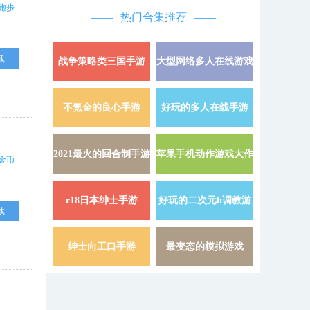
跑步
热门合集推荐
载
战争策略类三国手游
大型网络多人在线游戏
详情 »
不氪金的良心手游
好玩的多人在线手游
详情 »
2021最火的回合制手游
苹果手机动作游戏大作
详情 »
金币
r18日本绅士手游
好玩的二次元h调教游
详情 »
载
戏
绅士向工口手游
最变态的模拟游戏
详情 »