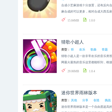
合成小芝麻游戏十分放置，还有反向
麻合成的可以更多，相对合成大西瓜
小芝麻非常小根本看不出来。游戏特色
15.84MB
1.0.0
合成打造一个丰富合成体验，每次屏幕
的游戏，可以尝试去合成，享受丰富
尽挑战；3.从小小的葡萄合并长大，
猜歌小超人
标，而这个合成的过程将十分趣味；4
系列游戏，利用好这一点帮助您开始趣
类型：
听
欢乐
歌曲
答题
让水果掉下来之后随意的滚动，小芝
猜歌小超人是一款非常欢乐的音乐类
法-合成小芝麻的大小是非常小的，可
网最火最热的音乐这里都能听到，根
的一个放置游戏；-就跟以前的跳一跳
快得分越高，还有机会获取红包奖励
29.06MB
1.0.4
到合成的魅力，从大到小依次排开；-套
记住顺序，合成最小的西瓜，了解西
略，不占用空间，合成目标的过程将十
迷你世界雨林版本
压的水果，还有无数美味的水果等您
类型：
其他
分享
创造
挑战
迷你世界雨林版本是一个自由度超高