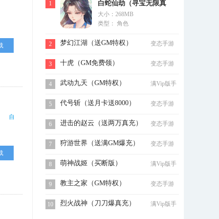
白蛇仙劫（寻宝无限真
1
大小：268MB
充）
类型： 角色
梦幻江湖（送GM特权）
变态手游
2
载
十虎（GM免费领）
变态手游
3
武动九天（GM特权）
满Vip版手
4
游
代号斩（送月卡送8000）
变态手游
5
自
进击的赵云（送两万真充）
变态手游
6
狩游世界（送满GM爆充）
变态手游
7
载
萌神战姬（买断版）
满Vip版手
8
游
教主之家（GM特权）
变态手游
9
烈火战神（刀刀爆真充）
满Vip版手
10
游