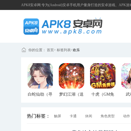
APK8安卓网:专为(Android)安卓手机用户量身打造的安卓游戏、APK
你的位置：
首页
>
标签列表
>
欢乐
白蛇仙劫（寻
梦幻江湖（送
十虎（GM免
武
宝无限真充）
GM特权）
费领）
（G
热门标签：
触屏
卡通
休闲
角色类型
动作