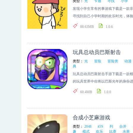
类型：
光
卡通
寻找
小学
发现小学生常有的事游戏下载是一款
寻找到自己小学时期的欢乐时光，体验
喜欢的朋友们快来下载吧。
88.63MB
1.0.6
玩具总动员巴斯射击
类型：
光
冒险
冒险类
动漫
典
玩具总动员巴斯射击手游下载是一款
的玩具世界中你将以巴斯光年的身份进
喜欢的朋友们快来下载吧。
60.4MB
1.0.0
合成小芝麻游戏
类型：
2048
iOS
列
合并
趣
模式
欢乐
比赛
水果