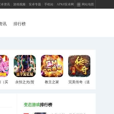
安卓资讯
|
游戏视频
|
安卓专题
|
手机站
|
APK8安卓网
网站地图
资讯
排行榜
姬（买
永恒之光(暂
教主之家
完美传奇（送
）
未上线)
（GM特权）
两万充值）
变态游戏
排行榜