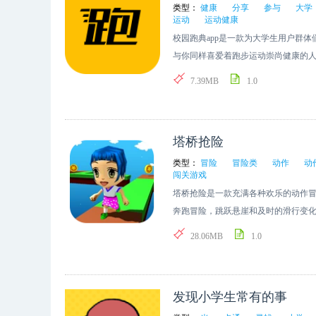
类型：
健康
分享
参与
大学
运动
运动健康
校园跑典app是一款为大学生用户群
与你同样喜爱着跑步运动崇尚健康的
更多运动欢乐。
7.39MB
1.0
塔桥抢险
类型：
冒险
冒险类
动作
动
闯关游戏
塔桥抢险是一款充满各种欢乐的动作
奔跑冒险，跳跃悬崖和及时的滑行变
去，安全快速的到达终点即可。
28.06MB
1.0
发现小学生常有的事