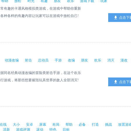
帮助
放松
时光
有趣
朋友
欢乐
游戏下载
玩家
非常有趣的卡通风格模拟类游戏，在游戏中帮助你重新
各种各样的有趣内容让玩家可以在游戏中放松自己!
点击下
动漫改编
射击
总动员
手游
改编
朋友
欢乐
消灭
漫改
根据同名经典动漫改编的冒险类射击手游，在这个欢乐
行游戏，将那些想要摧毁玩具世界的敌人全部消灭!
点击下
在线
大小
安卓
屏幕
布局
帮助
必备
打造
挑战
放置游
清新
游戏评测
滚动
特色
目标