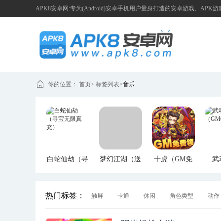
APK8安卓网:专为(Android)安卓手机用户量身打造的安卓游戏、APK
你的位置：
首页
>
标签列表
>
音乐
白蛇仙劫（寻
梦幻江湖（送
十虎（GM免
武
宝无限真充）
GM特权）
费领）
（G
热门标签：
触屏
卡通
休闲
角色类型
动作