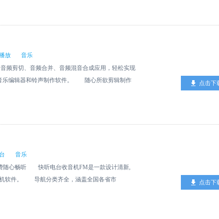
可以把多段音频合成一个档。
播放
音乐
频剪切、音频合并、音频混音合成应用，轻松实现
的音乐编辑器和铃声制作软件。 随心所欲剪辑制作
点击下
等各种各样的音乐音频，用强悍的音频转换器实现制作属于自
辑制作手机铃声，甚至能从电影短视频中提取音频和视
功能都能满足! 新手也能轻松一步完成，人性化的
一帧每一个声音，只要轻松拖动就能完成音频切割音乐
者混音合成，一键就完成视频提取音频操作。
台
音乐
免费随心畅听 快听电台收音机FM是一款设计清新,
音机软件。 导航分类齐全，涵盖全国各省市
点击下
源，不受地域限制24小时不间断直播电台。 具备电台
简洁易用。