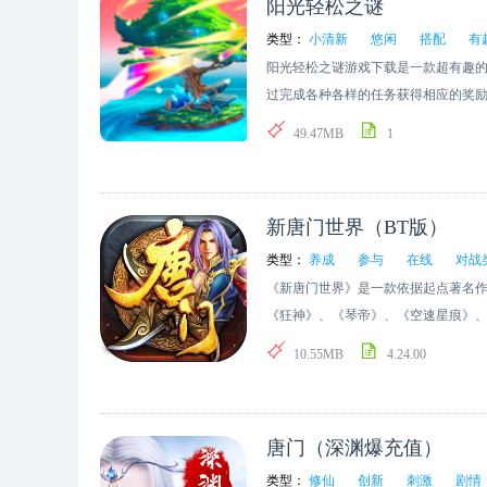
阳光轻松之谜
类型：
小清新
悠闲
搭配
有
阳光轻松之谜游戏下载是一款超有趣
过完成各种各样的任务获得相应的奖励
喜欢的朋友们快来下载吧。
49.47MB
1
新唐门世界（BT版）
类型：
养成
参与
在线
对战
《新唐门世界》是一款依据起点著名作
《狂神》、《琴帝》、《空速星痕》
《斗罗大陆》等小说）改编的在线卡牌
10.55MB
4.24.00
世界，以及广为人知的著名小说主角“
穿梭，收集小说中的卡牌并对其进行
能互加好友、组成帮派。玩家可加入
唐门（深渊爆充值）
参与系统开放的“封神之战”,争夺神
戏玩家充分的展现出了作家笔下不同
类型：
修仙
创新
刺激
剧情