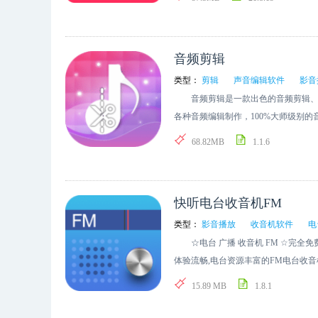
对MP3档进行任意时间段的切割，也
音频剪辑
类型：
剪辑
声音编辑软件
影音
音频剪辑是一款出色的音频剪辑、音
各种音频编辑制作，100%大师级别
MP3/AAC/WMA/FLAC/M4A
68.82MB
1.1.6
己的音乐剪辑，将心爱的歌曲音乐编
频背景音乐分离，只要你想要，这里
音乐剪辑界面清晰看到音频制作的每
快听电台收音机FM
剪切，也可以把多段音频合成拼接或
类型：
影音播放
收音机软件
电
☆电台 广播 收音机 FM ☆完全
体验流畅,电台资源丰富的FM电台收
1000+电台，还有海量轻音乐等资
15.89 MB
1.8.1
FM 收音机所有功能特点，海量电台