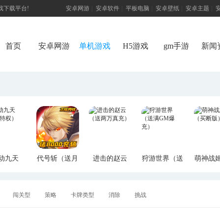
游戏下载平台!
安卓网游
|
安卓软件
|
平板电脑
|
安卓壁纸
|
安卓主题
|
首页
安卓网游
单机游戏
H5游戏
gm手游
新闻
动九天
代号斩（送月
进击的赵云
狩游世界（送
萌神战
M特权）
卡送8000）
（送两万真
满GM爆充）
断版
充）
闯关型
策略
卡牌类型
消除
挑战