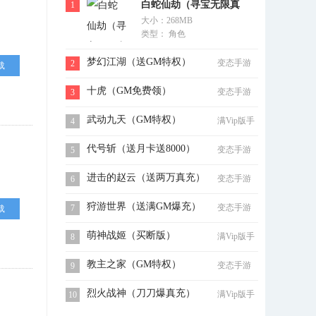
白蛇仙劫（寻宝无限真
1
大小：268MB
充）
类型： 角色
梦幻江湖（送GM特权）
变态手游
2
载
十虎（GM免费领）
变态手游
3
武动九天（GM特权）
满Vip版手
4
游
代号斩（送月卡送8000）
变态手游
5
进击的赵云（送两万真充）
变态手游
6
狩游世界（送满GM爆充）
变态手游
7
载
萌神战姬（买断版）
满Vip版手
8
游
教主之家（GM特权）
变态手游
9
烈火战神（刀刀爆真充）
满Vip版手
10
游