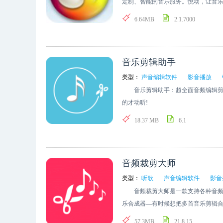
嗨唱达人登上排行榜，怎么还没有你?
定制、智能的音乐服务。悦动，让音乐
请站外好友，特制音遇暗号，偷偷叫
荐、频道随心换；3、全新的软件界面
6.64MB
2.1.7000
引擎，全球歌曲极速下载；5、一键多
匹配，赏心悦目；7、精心打造更专业的榜
修改非本机号码手动登录后彩铃功能异
音乐剪辑助手
加上签名导致下载地址无效的问题；3
修改离线或无网络情况下检查版本重
类型：
声音编辑软件
影音播放
音乐剪辑助手：超全面音频编辑剪
的才动听!
18.37 MB
6.1
音频裁剪大师
类型：
听歌
声音编辑软件
影音
音频裁剪大师是一款支持各种音频
乐合成器—有时候想把多首音乐剪辑
—或者想制作属于自己独特的? 音乐
57.3MB
21.8.15