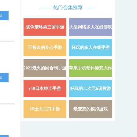
热门合集推荐
载
战争策略类三国手游
大型网络多人在线游戏
详情 »
不氪金的良心手游
好玩的多人在线手游
详情 »
2021最火的回合制手游
苹果手机动作游戏大作
详情 »
载
r18日本绅士手游
好玩的二次元h调教游
详情 »
戏
绅士向工口手游
最变态的模拟游戏
详情 »