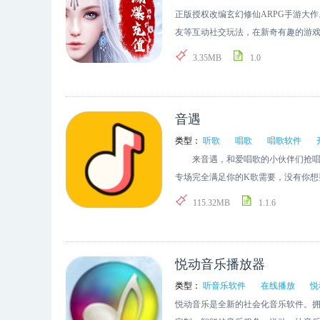
《唐门傲世》和战斗主题曲《怒火燎
正版授权改编玄幻修仙ARPG手游大
的“幻兽系统”充分融合了战斗，可通
友等互动社交玩法，在新奇有趣的游
快感。
落，屌丝也能逆袭高富帅。同时，通
3.35MB
1.0
系统、惊心动魄的背景音乐，以及灵
游爱恨情仇交织、好玩刺激相伴的莽
音遇
类型：
听歌
唱歌
唱歌软件
来音遇，和爱唱歌的小伙伴们抢唱竞技
专场完全满足你的K歌需要，没有你
唱歌，新的快乐源泉哈哈哈! 「热
115.32MB
1.1.6
业! 「我唱歌超好听」：赢得了一次
哭」 「音痴」：哪里来这么多声音好
抢到就可以大胆嗨唱 -六人实时匹
悦动音乐播放器
天亮 -组队开黑，看看谁能和我们
物砸到 ta 眼熟 -丰富曲库，活动
类型：
听音乐软件
在线播放
悦
时的识别结果「捂脸哭」 -视频领唱
悦动音乐是全新的社会化音乐软件。