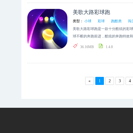
美歌大路彩球跑
类型：
小球
彩球
跑酷类
闯
美歌大路彩球跑是一款十分酷炫的彩
球不断的奔跑前进，酷炫的奔跑特效和
刺，注意小球的颜色会不断的变化，
36.16MB
1.4.8
«
1
2
3
4