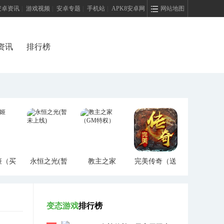
安卓资讯
|
游戏视频
|
安卓专题
|
手机站
|
APK8安卓网
网站地图
资讯
排行榜
姬（买
永恒之光(暂
教主之家
完美传奇（送
）
未上线)
（GM特权）
两万充值）
变态游戏
排行榜