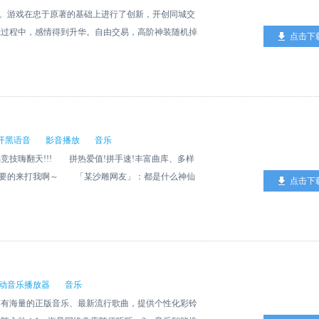
原》，使玩家在游戏中畅享激昂的背景音乐；独创
作。游戏在忠于原著的基础上进行了创新，开创同城交
过玩家操作改变战斗结果，使玩家感受到不一样的战斗
戏过程中，感情得到升华。自由交易，高阶神装随机掉
点击下
过引人入胜的剧情动画、炫丽的技能特效、多变的任务
兽系统、仙魔战场等丰富多彩的游戏玩法，与您携手畅
荒
开黑语音
影音播放
音乐
嗨翻天!!! 拼热爱值!拼手速!丰富曲库、多样
想要的来打我啊～ 「某沙雕网友」：都是什么神仙
点击下
心网友小热狗」：自从迷上音遇，晚上疯狂补作
胜利，为什么感动得要哭，这APP有毒吧!「捂脸
听的小哥哥小姐姐，啊啊啊啊!!! -抢唱竞技，
配，神仙网友陪玩贼6 -创建房间，和好友决战到
偶遇 -实时关注、送礼，遇到喜欢的声音就要用礼
专场每周更新，总有一个你喜欢的吧 -魔性AI，超及
动音乐播放器
音乐
，让你的领唱好听又好看 -实时排行，又有30位
拥有海量的正版音乐、最新流行歌曲，提供个性化彩铃