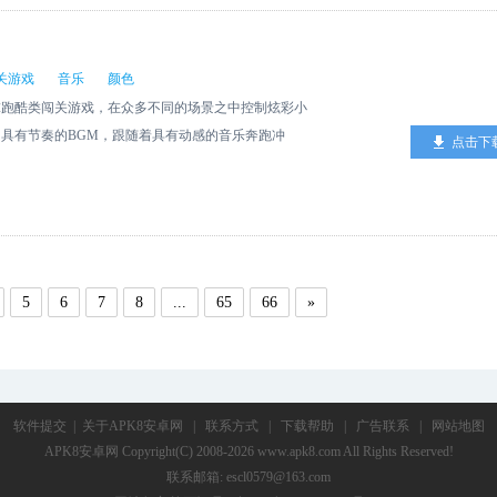
关游戏
音乐
颜色
球跑酷类闯关游戏，在众多不同的场景之中控制炫彩小
具有节奏的BGM，跟随着具有动感的音乐奔跑冲
点击下
考验你的眼力。
5
6
7
8
...
65
66
»
软件提交
|
关于APK8安卓网
|
联系方式
|
下载帮助
|
广告联系
|
网站地图
APK8安卓网
Copyright(C) 2008-2026 www.apk8.com All Rights Reserved!
联系邮箱: escl0579@163.com