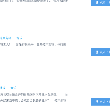
?? -专属成就系统，记录你在音遇的每一刻 -邀
随心动！1、海量网络曲库随便听听；2、音乐智能推
点击下
小伙伴来玩 -战队系统，我在战队赛等你来战～
，多彩皮肤、更完美的操作体验；4、强大的音乐搜索
平台分享，动听音乐多方相告；6、热门歌手图像自动
单，尽享音乐盛宴。v1.0.1109版更新信息： 1、
常等问题；2、修复以短信方式分享歌曲，短信末尾
、修复搜索结果点击更多时出现相同歌曲的问题；4、
复提示的问题。
铃声剪辑
音乐
辑工具! 音乐剪辑助手：音频铃声剪辑，你想要
点击下
播放
音乐
剪切或音频合并的音频编辑大师音乐合成器。 音
合并起来当串烧，合成自己想要的音乐? 铃声编辑
点击下
剪辑是一款操作方便的MP3剪切合并器工具。支持