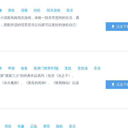
趣
朋友
清新
轻松
闯关游戏
音乐
的小清新风格闯关游戏，体验一段非常悠闲的生活，通
，搭配舒适的背景音乐让玩家可以更好的放松自己!
点击下
类
帮派
收集
新唐门世界BT版
竞技
竞技场
音乐
家“唐家三少”的经典作品系列（包含《光之子》、
、《冰火魔厨》、《善良的死神》、《惟我独仙》以及
点击下
对战类游戏。 《新唐门世界》还原作家笔下的浩瀚
唐三”等人的坎坷经历。玩家可以在不同的世界场景中
养成，与其他的玩家争夺竞技场排名，也可通过社交功
帮派，并形式进行团体帮派竞技比拼，达到一定阶段可
王之位。游戏精美的游戏背景及游戏的主题画面，为游
世界的差异之美；游戏音乐也使用了原创音乐主题曲
屌丝
有趣
正版
莽荒
随机
音乐