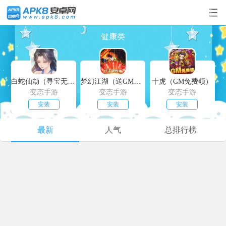
健康类
白蛇仙劫（寻宝无限真充）
梦幻江湖（送GM特权）
十虎（GM免费领）
变态手游
变态手游
变态手游
安装
安装
安装
最新
人气
总排行榜