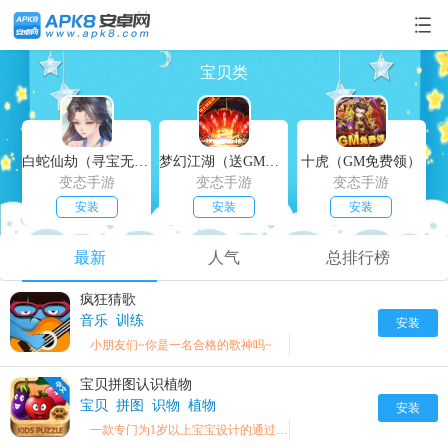
宝贝类
白蛇仙劫（寻宝无限真充）
梦幻江湖（送GM特权）
十虎（GM免费领）
变态手游
变态手游
变态手游
安装
安装
安装
最新
人气
总排行榜
疯狂猜歌
音乐
训练
安装
小朋友们~你是一名合格的歌神吗~
宝贝拼图认识植物
宝贝
拼图
识物
植物
安装
一款专门为1岁以上宝宝设计的通过拼图认识各种植物的益智游戏。