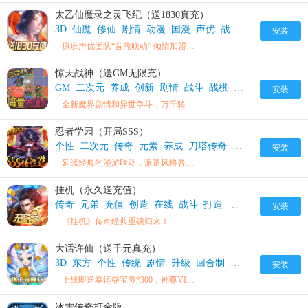
太乙仙魔录之灵飞纪（送1830真充）
3D
仙魔
修仙
剧情
动漫
国漫
声优
战斗
模式
正版
组
安装
原班声优团队“音熊联萌” 倾情加盟配音、全程CG剧情
惊天战神（送GM无限充）
GM
二次元
养成
创新
剧情
战斗
战棋
战神
搭配
无限
安装
全新魔界剧情和异世争斗，万千骑士共聚王城谁与争锋？
忍者学园（开局SSS）
个性
二次元
传奇
元素
养成
刀塔传奇
刺客
卡牌手游
安装
延续经典的漫游联动，派遣风格各异的忍者战斗
挂机（永久送充值）
传奇
兄弟
充值
创造
在线
战斗
打造
挂机
攻城
爆炸
安装
《挂机》传奇经典重磅归来！
大话许仙（送千元真充）
3D
东方
个性
传统
剧情
升级
回合制
战斗
战斗机
手
安装
上线即送幸运夺宝劵*300，神尊VIP，绑定元宝*188888，铜币*688W，中宝石袋*10
冰雪传奇打金版