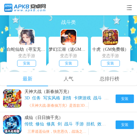
战斗类
白蛇仙劫（寻宝无限真充）
梦幻江湖（送GM特权）
十虎（GM免费领）
变态手游
变态手游
变态手游
安装
安装
安装
最新
人气
总排行榜
天神大战（新春抽万充）
3D
任务
写实风格
剧情
卡牌游戏
战斗
搭配
放置类
春
安装
《天神大战-新春抽万充》是首款3D放置类卡牌游戏
成仙（日日抽千充）
传统
修仙
修真
剑
战斗
手游
挂机
效果
朋友
杀戮
梦
安装
三界逍遥仙侠，快意恩仇，战场之下皆朋友